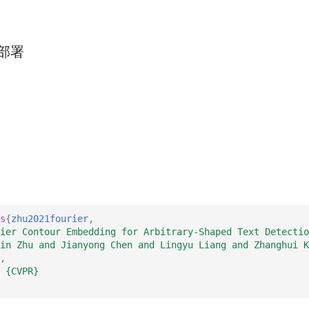
理部署
s
{
zhu2021fourier
,
ier Contour Embedding for Arbitrary-Shaped Text Detectio
in Zhu and Jianyong Chen and Lingyu Liang and Zhanghui K
,
{CVPR}