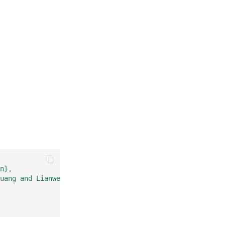
n}
,
uang and Lianwen Jin and Wayne Zhang}
,