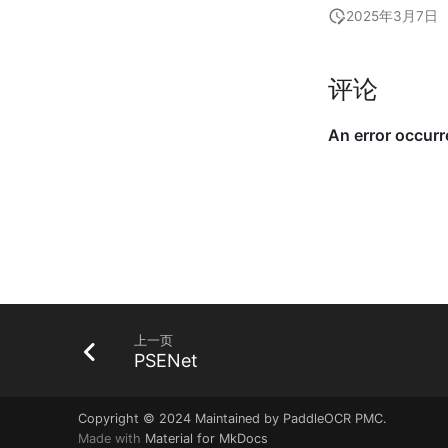
2025年3月7日
评论
上一页
PSENet
Copyright © 2024 Maintained by PaddleOCR PMC.
Made with
Material for MkDocs