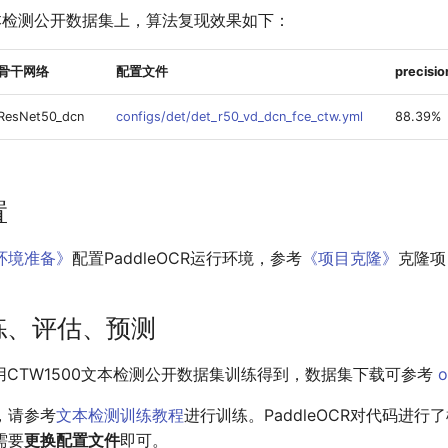
文本检测公开数据集上，算法复现效果如下：
骨干网络
配置文件
precisio
ResNet50_dcn
configs/det/det_r50_vd_dcn_fce_ctw.yml
88.39%
置
环境准备》
配置PaddleOCR运行环境，参考
《项目克隆》
克隆项
训练、评估、预测
用CTW1500文本检测公开数据集训练得到，数据集下载可参考
o
，请参考
文本检测训练教程
进行训练。PaddleOCR对代码进行
需要
更换配置文件
即可。