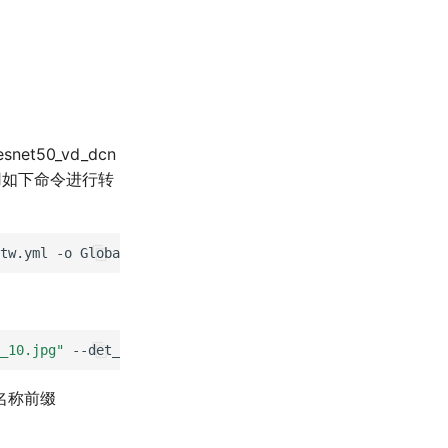
t50_vd_dcn
用如下命令进行转
tw.yml
-o
Global.pretrained_model
=
./det_r50_dcn_fce_ctw_
_10.jpg"
--det_model_dir
=
"./inference/det_fce/"
--det_al
名称前缀