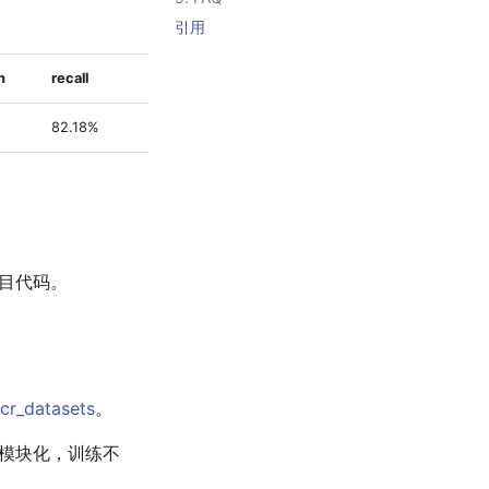
引用
n
recall
Hmean
下载链接
82.18%
85.27%
训练模型
目代码。
cr_datasets
。
了模块化，训练不