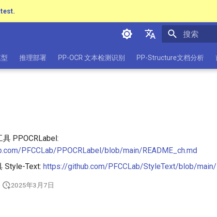
atest.
正在初始化
简体中文
模型
推理部署
PP-OCR 文本检测识别
PP-Structure文档分析
English
日本語
Pу́сский язы́к
हिन्दी
PPOCRLabel:
한국인
thub.com/PFCCLab/PPOCRLabel/blob/main/README_ch.md
Help translating
yle-Text:
https://github.com/PFCCLab/StyleText/blob/ma
2025年3月7日