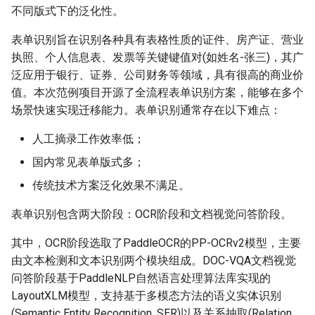
Algorithms
Key Information Extraction
4.1 文本检测
Slice
g
不同版式下的泛化性。
Dataset
Device-side Deployment
Model Compression
SEED
s
Table Recognition
4.1.1 方案1：预训练模型
PaddleOCR Model Inferen
表单识别旨在识别各种具有表格性质的证件、房产证、营业
Algorithms
Paddle.js Web Deployment
Parameter Explanation
Blog
SVTR
执照、个人信息表、发票等关键键值对(如姓名-张三)，其广
e
1）下载预训练模型
泛应用于银行、证券、公司财务等领域，具有很高的商业价
a
Key Information Extraction
Paddle2ONNX
Distributed training
SVTRv2
值。本次范例项目开源了全流程表单识别方案，能够在多个
Algorithms
2）模型评估
场景快速实现迁移能力。表单识别通常存在以下难点：
r
Paddle Cloud
Project Clone
ViTSTR
c
人工摘录工作效率低；
Add new algorithms
4.1.2 方案2：XFUND数据
Benchmark
集+fine-tune
Configuration
ABINet
国内常见表单版式多；
h
传统技术方案泛化效果不满足。
1)模型训练
How To Make Your own
VisionLAN
lightweight OCR model?
表单识别包含两大阶段：OCR阶段和文档视觉问答阶段。
2）模型评估
SPIN
其中，OCR阶段选取了PaddleOCR的PP-OCRv2模型，主要
由文本检测和文本识别两个模块组成。DOC-VQA文档视觉
3）导出模型
RobustScanner
问答阶段基于PaddleNLP自然语言处理算法库实现的
LayoutXLM模型，支持基于多模态方法的语义实体识别
4）模型预测
RFL
(Semantic Entity Recognition, SER)以及关系抽取(Relation