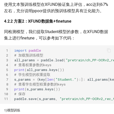
使用文本预训练模型在XFUND验证集上评估，acc达到67%
左右，充分说明ppocr提供的预训练模型具有泛化能力。
4.2.2 方案2：XFUND数据集+finetune
同检测模型，我们提取Student模型的参数，在XFUND数据
集上进行finetune，可以参考如下代码：
 1
import
paddle
 2
# 加载预训练模型
 3
all_params
=
paddle
.
load
(
"pretrain/ch_PP-OCRv2_r
 4
# 查看权重参数的keys
 5
print
(
all_params
.
keys
())
 6
# 学生模型的权重提取
 7
s_params
=
{
key
[
len
(
"Student."
):]:
all_params
[
ke
 8
# 查看学生模型权重参数的keys
 9
print
(
s_params
.
keys
())
10
# 保存
11
paddle
.
save
(
s_params
,
"pretrain/ch_PP-OCRv2_rec_
1)模型训练