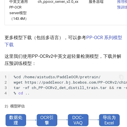
中英文通用
ch_ppocr_server_v2.0_xx
服务器端
推理
PP-OCR
预训
server模型
（143.4M）
更多模型下载（包括多语言），可以参考
PP-OCR 系列模型
下载
这里我们使用PP-OCRv2中英文超轻量检测模型，下载并解
压预训练模型：
1
%cd
2
wget
3
tar
-xf
ch_PP-OCRv2_det_distill_train.tar
&&
rm
-
4
%
cd
2）模型评估