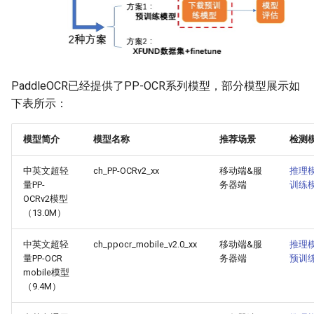
PaddleOCR已经提供了PP-OCR系列模型，部分模型展示如
下表所示：
模型简介
模型名称
推荐场景
检测
中英文超轻
ch_PP-OCRv2_xx
移动端&服
推理
量PP-
务器端
训练
OCRv2模型
（13.0M）
中英文超轻
ch_ppocr_mobile_v2.0_xx
移动端&服
推理
量PP-OCR
务器端
预训
mobile模型
（9.4M）