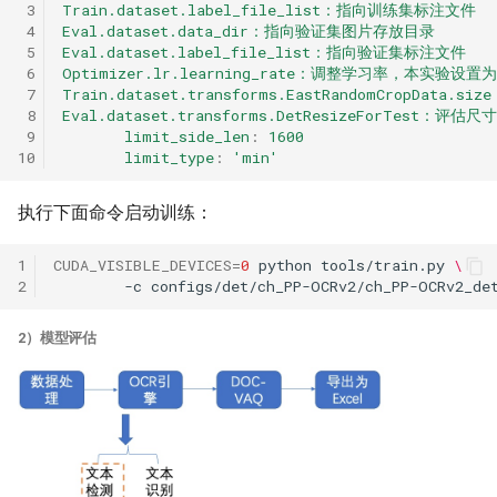
 3
Train.dataset.label_file_list：指向训练集标注文件
 4
Eval.dataset.data_dir：指向验证集图片存放目录
 5
Eval.dataset.label_file_list：指向验证集标注文件
 6
Optimizer.lr.learning_rate：调整学习率，本实验设置为
 7
Train.dataset.transforms.EastRandomCropData.s
 8
Eval.dataset.transforms.DetResizeForTest：
 9
limit_side_len
:
1600
10
limit_type
:
'min'
执行下面命令启动训练：
1
CUDA_VISIBLE_DEVICES
=
0
python
tools/train.py
\
2
-c
2）模型评估