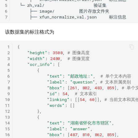
5
└─
zh_val/
6
├──
image/
7
├──
xfun_normalize_val.json
该数据集的标注格式为
 1
{
 2
"height"
:
3508
,
# 图像高度
 3
"width"
:
2480
,
# 图像宽度
 4
"ocr_info"
:
[
 5
{
 6
"text"
:
"邮政地址:"
,
# 单个文本内容
 7
"label"
:
"question"
,
# 文本所属类别
 8
"bbox"
:
[
261
,
802
,
483
,
859
]
,
# 单个
 9
"id"
:
54
,
# 文本索引
10
"linking"
:
[[
54
,
60
]]
,
# 当前文本和其他文
11
"words"
:
[]
12
}
13
{
14
"text"
:
"湖南省怀化市市辖区"
15
"label"
:
"answer"
16
"bbox"
:
[
487
,
810
,
862
,
859
]