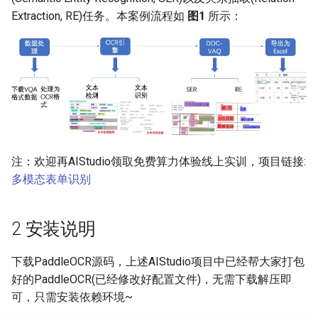
Extraction, RE)任务。本案例流程如
4.2 文本识别
图1
所示：
ParseQ
4.2.1 方案1：预训练模型
CPPD
1）下载预训练模型
SATRN
2）模型评估
4.2.2 方案2：XFUND数据
注：欢迎再AIStudio领取免费算力体验线上实训，项目链接:
集+finetune
多模态表单识别
1)模型训练
2 安装说明
2）模型评估
下载PaddleOCR源码，上述AIStudio项目中已经帮大家打包
4.2.3 方案3：XFUND数据
好的PaddleOCR(已经修改好配置文件)，无需下载解压即
集+finetune+真实通用识别
可，只需安装依赖环境~
数据