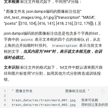
文本检测
标注文件格式如下，中间用'\t'分隔：
" 图像文件名 json.dumps编码的图像标注信息"
ch4_test_images/img_61.jpg [{"transcription": "MASA",
"points": [[310, 104], [416, 141], [418, 216], [312, 179]]}, {...}]
json.dumps编码前的图像标注信息是包含多个字典的list，
字典中的
表示文本框的四个点的坐标(x, y)，从左
points
上角的点开始顺时针排列。
表示当前文本
transcription
框的文字，
当其内容为“###”时，表示该文本框无效，在训
练时会跳过。
文本识别
标注文件的格式如下， txt文件中默认请将图片路
径和图片标签用'\t'分割，如用其他方式分割将造成训练报
错。
1
2
3
4