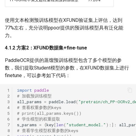
使用文本检测预训练模型在XFUND验证集上评估，达到
77%左右，充分说明ppocr提供的预训练模型具有泛化能
力。
4.1.2 方案2：XFUND数据集+fine-tune
PaddleOCR提供的蒸馏预训练模型包含了多个模型的参
数，我们提取Student模型的参数，在XFUND数据集上进行
finetune，可以参考如下代码：
 1
import
paddle
 2
# 加载预训练模型
 3
all_params
=
paddle
.
load
(
"pretrain/ch_PP-OCRv2_d
 4
# 查看权重参数的keys
 5
# print(all_params.keys())
 6
# 学生模型的权重提取
 7
s_params
=
{
key
[
len
(
"student_model."
):]:
all_pa
 8
# 查看学生模型权重参数的keys