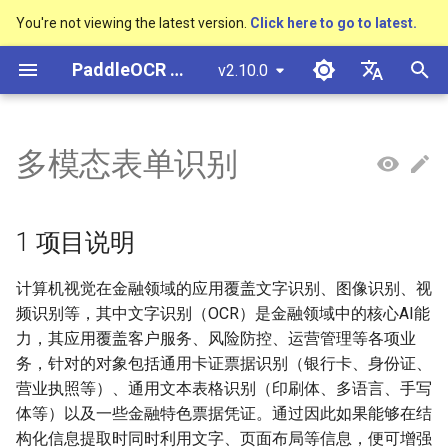
You're not viewing the latest version.
Click here to go to latest.
I
PaddleOCR Documentation
v2.10.0
n
简体中文
Overview
多硬件安装飞桨
Python Inference
Overview
Overview
Overview
高精度中文场景文本识别模型
数码管识别
1 项目说明
车牌识别
Overview
General Chinese and English
Community Contribution
多硬件安装飞桨
Basic concepts
Model Quantization
PP-OCRv3技术报告
Basic concepts
Python Inference
Return Recognition Locatio
DB and DB++
CRNN
Text Gestalt
CAN
PGNet
TableMaster
VI-LayoutXLM
i
English
多模态表单识别
SVTR
OCR dataset
t
Quick Start
CPP Inference
Quick Start
Quick Start
Text Detection Algorithms
液晶屏读数识别
2 安装说明
Other data annotation tools
Appendix
支持硬件列表
Text Detection
Model Prune
PP-OCRv4技术报告
Layout Analysis
CPP Inference
Key Information Extraction
EAST
Rosetta
Text Telescope
LaTeX-OCR
TableSLANet
LayoutLM
日本語
手写体识别
Handwritten Chinese OCR
Pipeline
i
Pу́сский язы́к
Dataset
Visual Studio 2019
Quick Installation
Model
Text Recognition
包装生产日期
3 数据准备
Others data synthesis tools
Text Recognition
Knowledge Distillation
Paddleocr Package
Table Recognition
Sever Deployment
SAST
STAR-Net
UniMERNet
SDMGR
1 项目说明
a
Community CMake
Algorithms
Instructions
हिन्दी
Compilation Guide
Vertical multi-language OCR
Visualization
Model Training
PCB文字识别
3.1 下载处理好的数据集
Text Angle Classification
Recovery To Doc
PSENet
RARE
PP-FormulaNet
l
计算机视觉在金融领域的应用覆盖文字识别、图像识别、视
한국인
dataset
Text Super-Resolution
Multi-language model
频识别等，其中文字识别（OCR）是金融领域中的核心AI能
i
Sever Deployment
Algorithm
Environment Preparation
Model Deploy
3.2 转换为PaddleOCR检测
Key Information Extraction
Key Information Extraction
FCENet
SRN
Help translating
力，其应用覆盖客户服务、风险防控、运营管理等各项业
Layout Analysis Dataset
z
和识别格式
Dive into OCR
务，针对的对象包括通用卡证票据识别（银行卡、身份证、
Android部署
Formulat Recognition
Model
Blog
Fine-tune
DRRG
NRTR
营业执照等）、通用文本表格识别（印刷体、多语言、手写
i
Table recognition dataset
4 OCR
Enhanced CTC Loss
体等）以及一些金融特色票据凭证。通过因此如果能够在结
n
Jetson Deployment
End-to-End OCR
Model Training
Training Tricks
CT
SAR
构化信息提取时同时利用文字、页面布局等信息，便可增强