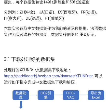
据集，每个数据集包含149张训练集和50张验证集
5.2 RE
分别为：ZH(中文)、JA(日语)、ES(西班牙)、FR(法语)、
IT(意大利)、DE(德语)、PT(葡萄牙)
5.2.1 模型训练
本次实验选取中文数据集作为我们的演示数据集。法语数据
5.2.2 模型评估
集作为实践课程的数据集，数据集样例图如
图2
所示。
5.2.3 模型预测
6 导出Excel
3.1 下载处理好的数据集
更多资源
处理好的XFUND中文数据集下载地址：
https://paddleocr.bj.bcebos.com/dataset/XFUND.tar
,可以
参考链接
运行如下指令完成中文数据集下载和解压。