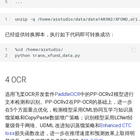
5
1
unzip
-q
/home/aistudio/data/data140302/XFUND_ori
已经提供转换脚本，执行如下代码即可转换成功：
1
%cd
2
python
4 OCR
选用飞桨OCR开发套件
PaddleOCR
中的PP-OCRv2模型进行
文本检测和识别。PP-OCRv2在PP-OCR的基础上，进一步
在5个方面重点优化，检测模型采用CML协同互学习知识蒸
馏策略和CopyPaste数据增广策略；识别模型采用LCNet轻
量级骨干网络、UDML 改进知识蒸馏策略和
Enhanced CTC
loss
损失函数改进，进一步在推理速度和预测效果上取得明