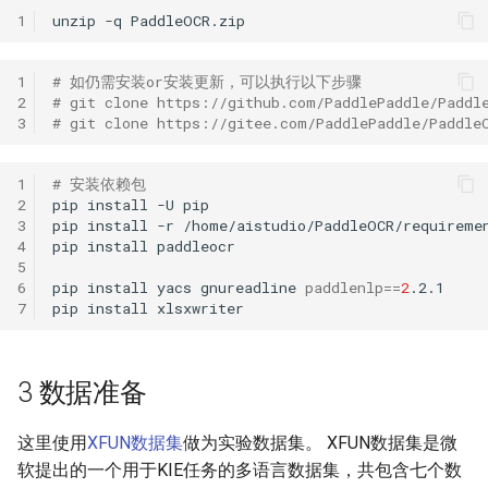
1
unzip
-q
1)模型训练
1
# 如仍需安装or安装更新，可以执行以下步骤
2）模型评估
2
# git clone https://github.com/PaddlePaddle/Paddl
3
# git clone https://gitee.com/PaddlePaddle/Paddle
3)导出模型
1
# 安装依赖包
4)模型预测
2
pip
install
-U
3
pip
install
-r
4
pip
install
5 文档视觉问答(DOC-VQA)
5
6
pip
install
yacs
gnureadline
paddlenlp
==
2
7
pip
install
5.1 SER
5.1.1 模型训练
3 数据准备
5.1.2 模型评估
这里使用
XFUN数据集
做为实验数据集。 XFUN数据集是微
5.1.3 模型预测
软提出的一个用于KIE任务的多语言数据集，共包含七个数