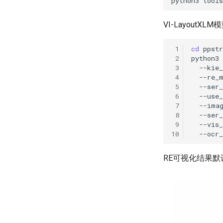
python3
tool
VI-Layout
 1
cd
 2
python3
 3
--kie
 4
--re_
 5
--ser
 6
--use_
 7
--ima
 8
--ser_
 9
--vis_
10
--ocr
RE可视化结果默