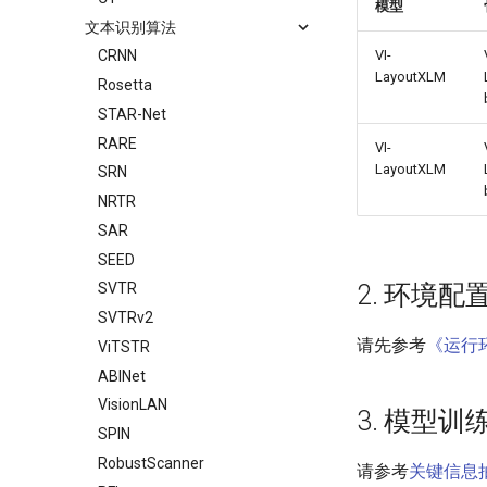
模型
文本识别算法
VI-
CRNN
LayoutXLM
Rosetta
STAR-Net
RARE
VI-
LayoutXLM
SRN
NRTR
SAR
SEED
2. 环境配
SVTR
SVTRv2
请先参考
《运行
ViTSTR
ABINet
VisionLAN
3. 模型
SPIN
RobustScanner
请参考
关键信息