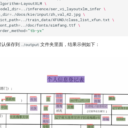
algorithm
=
LayoutXLM
\
model_dir
=
../inference/ser_vi_layoutxlm_infer
\
e_dir
=
./docs/kie/input/zh_val_42.jpg
\
ict_path
=
../train_data/XFUND/class_list_xfun.txt
\
ont_path
=
../doc/fonts/simfang.ttf
\
order_method
=
"tb-yx"
默认保存到
文件夹里面，结果示例如下：
./output