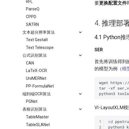
RFL
要
更换配置文件
ParseQ
CPPD
4. 推理部
SATRN
文本超分辨率算法
4.1 Python推
Text Gestalt
Text Telescope
SER
公式识别算法
首先将训练得到的模型
CAN
的模型为例（
模
LaTeX-OCR
UniMERNet
wget
PP-FormulaNet
tar
-xf
python3
tool
端到端OCR算法
PGNet
VI-Layout
表格识别算法
TableMaster
1
cd
TableSLANet
2
python3
k