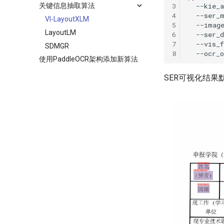
3
--kie_
关键信息抽取算法
4
--ser_
VI-LayoutXLM
5
--imag
LayoutLM
6
--ser_d
7
--vis_f
SDMGR
8
--ocr_
使用PaddleOCR架构添加新算法
SER可视化结果