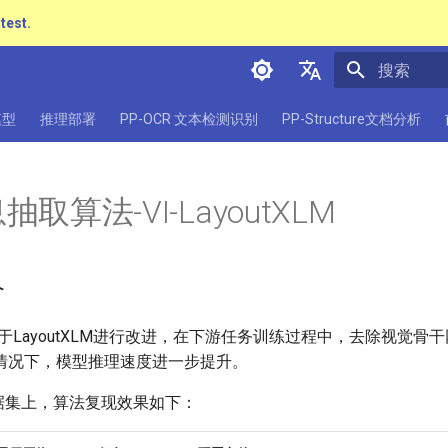
atest.
正在初始化
简体中文
模型
推理部署
PP-OCR 文本检测识别
PP-Structure文档分析
English
日本語
取算法-VI-LayoutXLM
Pу́сский язы́к
हिन्दी
介
한국인
Help translating
XLM基于LayoutXLM进行改进，在下游任务训练过程中，去除视觉
情况下，模型推理速度进一步提升。
h数据集上，算法复现效果如下：