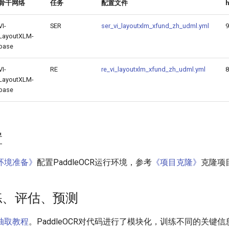
骨干网络
任务
配置文件
VI-
SER
ser_vi_layoutxlm_xfund_zh_udml.yml
9
LayoutXLM-
base
VI-
RE
re_vi_layoutxlm_xfund_zh_udml.yml
8
LayoutXLM-
base
置
环境准备》
配置PaddleOCR运行环境，参考
《项目克隆》
克隆项
训练、评估、预测
抽取教程
。PaddleOCR对代码进行了模块化，训练不同的关键