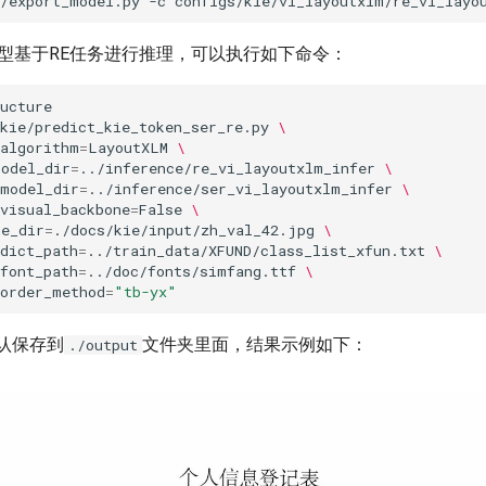
s/export_model.py
-c
configs/kie/vi_layoutxlm/re_vi_layo
XLM模型基于RE任务进行推理，可以执行如下命令：
kie/predict_kie_token_ser_re.py
\
_algorithm
=
LayoutXLM
\
model_dir
=
../inference/re_vi_layoutxlm_infer
\
_model_dir
=
../inference/ser_vi_layoutxlm_infer
\
visual_backbone
=
False
\
ge_dir
=
./docs/kie/input/zh_val_42.jpg
\
dict_path
=
../train_data/XFUND/class_list_xfun.txt
\
font_path
=
../doc/fonts/simfang.ttf
\
_order_method
=
"tb-yx"
认保存到
文件夹里面，结果示例如下：
./output