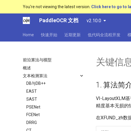
You're not viewing the latest version.
Click here to go to l
PaddleOCR 文档
v2.10.0
Home
快速开始
近期更新
低代码全流程开发
关键信息抽
前沿算法与模型
概述
文本检测算法
1. 算法简
DB与DB++
EAST
VI-Layout
SAST
精度基本无损的
PSENet
FCENet
在XFUND_z
DRRG
CT