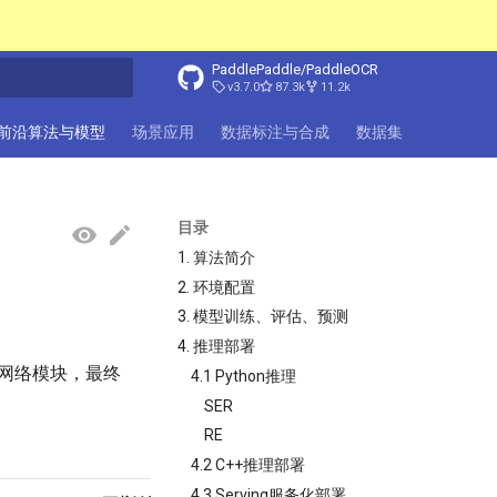
PaddlePaddle/PaddleOCR
v3.7.0
87.3k
11.2k
搜索引擎
前沿算法与模型
场景应用
数据标注与合成
数据集
FAQ
目录
1. 算法简介
2. 环境配置
3. 模型训练、评估、预测
4. 推理部署
骨干网络模块，最终
4.1 Python推理
SER
RE
4.2 C++推理部署
4.3 Serving服务化部署