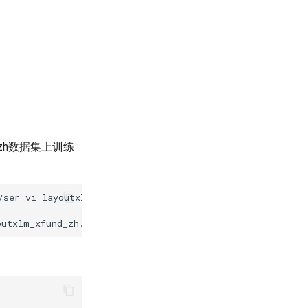
D_zh数据集上训练
outxlm_xfund_zh.yml
-o
Architecture.Backbone.checkpoints