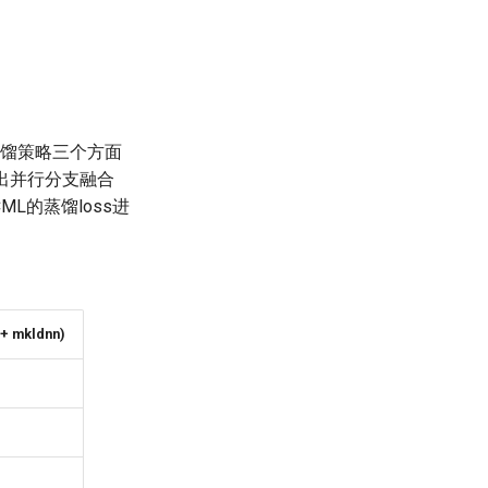
，蒸馏策略三个方面
并提出并行分支融合
CML的蒸馏loss进
 mkldnn)