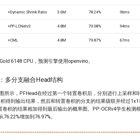
+Dynamic Shrink Ratio
3.6M
78.24%
96ms
+PP-LCNetv3
4.8M
79.08%
94ms
+CML
4.8M
79.87%
67ms
 Gold 6148 CPU，预测引擎使用openvino。
ad：多分支融合Head结构
如下图所示，PFHead在经过第一个转置卷积后，分别进行上采样
卷积得到输出结果，然后和转置卷积的分支的结果级联并经过1x1
卷积的结果相加得到最后输出的概率图。PP-OCRv4学生检测
n从76.22%增加到76.97%。