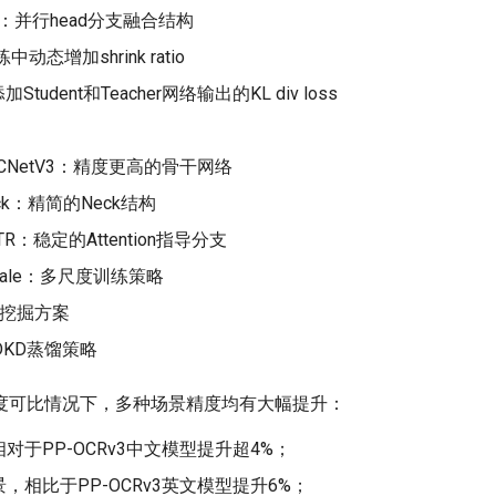
ad：并行head分支融合结构
练中动态增加shrink ratio
Student和Teacher网络输出的KL div loss
_LCNetV3：精度更高的骨干网络
Neck：精简的Neck结构
RTR：稳定的Attention指导分支
-Scale：多尺度训练策略
数据挖掘方案
：DKD蒸馏策略
度可比情况下，多种场景精度均有大幅提升：
对于PP-OCRv3中文模型提升超4%；
，相比于PP-OCRv3英文模型提升6%；