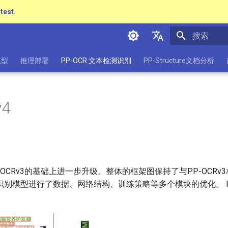
atest.
正在初始化
简体中文
模型
推理部署
PP-OCR 文本检测识别
PP-Structure文档分析
English
日本語
v4
Pу́сский язы́к
हिन्दी
한국인
Help translating
P-OCRv3的基础上进一步升级。整体的框架图保持了与PP-OCRv3相同
别模型进行了数据、网络结构、训练策略等多个模块的优化。 PP