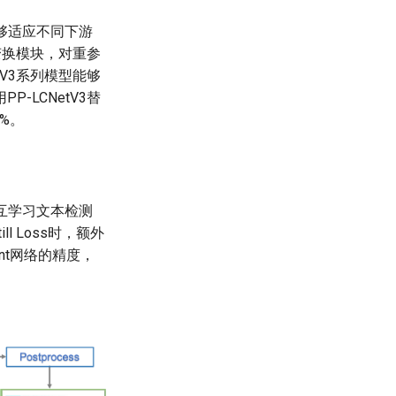
能够适应不同下游
变换模块，对重参
V3系列模型能够
LCNetV3替
8%。
) 协同互学习文本检测
ll Loss时，额外
dent网络的精度，