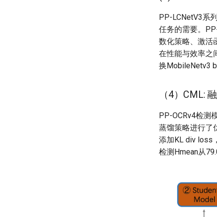
PP-LCNet
任务的需要。PP
数化策略、激活函
在性能与效率之间
换MobileNetv
（4）CML:
PP-OCRv4检测模
蒸馏策略进行了优化。如
添加KL div l
检测Hmean从79