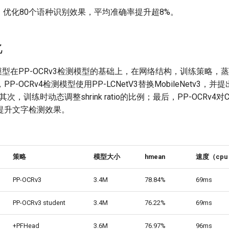
，优化80个语种识别效果，平均准确率提升超8%。
化
检测模型在PP-OCRv3检测模型的基础上，在网络结构，训练策略
P-OCRv4检测模型使用PP-LCNetV3替换MobileNetv3，
其次，训练时动态调整shrink ratio的比例；最后，PP-OCRv4对
提升文字检测效果。
策略
模型大小
hmean
速度（cpu +
PP-OCRv3
3.4M
78.84%
69ms
PP-OCRv3 student
3.4M
76.22%
69ms
+PFHead
3.6M
76.97%
96ms