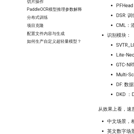
切片操作
PFHe
PaddleOCR模型推理参数解释
DSR: 训
分布式训练
CML：添加
项目克隆
配置文件内容与生成
识别模块：
如何生产自定义超轻量模型？
SVTR
Lite-
GTC-N
Multi
DF: 
DKD 
从效果上看，速
中文场景，相
英文数字场景