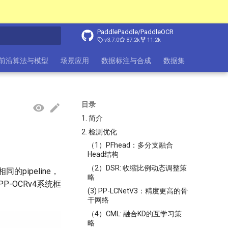
PaddlePaddle/PaddleOCR
v3.7.0
87.2k
11.2k
搜索引擎
前沿算法与模型
场景应用
数据标注与合成
数据集
FAQ
目录
1. 简介
2. 检测优化
（1）PFhead：多分支融合
Head结构
（2）DSR: 收缩比例动态调整策
的pipeline，
略
-OCRv4系统框
(3) PP-LCNetV3：精度更高的骨
干网络
（4）CML: 融合KD的互学习策
略