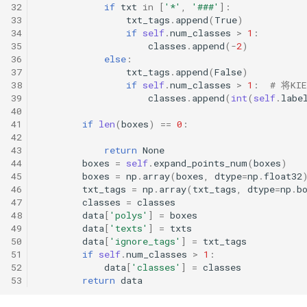
32
if
txt
in
[
'*'
,
'###'
]:
33
txt_tags
.
append
(
True
)
34
if
self
.
num_classes
>
1
:
35
classes
.
append
(
-
2
)
36
else
:
37
txt_tags
.
append
(
False
)
38
if
self
.
num_classes
>
1
:
# 将K
39
classes
.
append
(
int
(
self
.
labe
40
41
if
len
(
boxes
)
==
0
:
42
43
return
None
44
boxes
=
self
.
expand_points_num
(
boxes
)
45
boxes
=
np
.
array
(
boxes
,
dtype
=
np
.
float32
46
txt_tags
=
np
.
array
(
txt_tags
,
dtype
=
np
.
b
47
classes
=
classes
48
data
[
'polys'
]
=
boxes
49
data
[
'texts'
]
=
txts
50
data
[
'ignore_tags'
]
=
txt_tags
51
if
self
.
num_classes
>
1
:
52
data
[
'classes'
]
=
classes
53
return
data