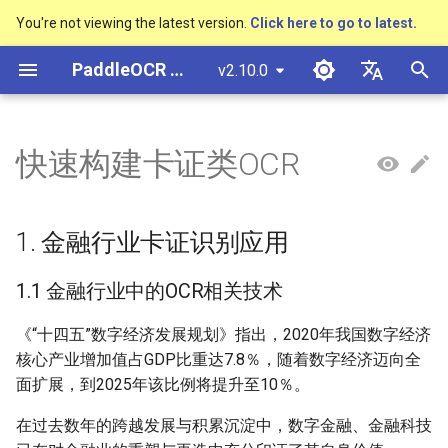
You're not viewing the latest version.
Click here to go to latest.
正
PaddleOCR 文档
v2.10.0
在
简体中文
概述
多硬件安装飞桨
基于Python预测引擎推理
概述
概述
概述
高精度中文场景文本识别模型
数码管识别
1. 金融行业卡证识别应用
车牌识别
概述
通用中英文OCR数据集
社区贡献
多硬件安装飞桨
基本概念
模型量化
PP-OCRv3技术报告
基本概念
基于Python预测引擎推理
返回识别位置
DB与DB++
CRNN
Text Gestalt
CAN
PGNet
TableMaster
VI-LayoutXLM
初
English
快速构建卡证类OCR
SVTR
始
快速开始
基于C++预测引擎推理
快速开始
快速开始
文本检测算法
液晶屏读数识别
其它数据标注工具
手写中文OCR数据集
附录
1.1 金融行业中的OCR相关
支持硬件列表
文本检测
模型裁剪
PP-OCRv4技术报告
版面分析
基于C++预测引擎推理
怎样完成基于图像数据的
EAST
Rosetta
Text Telescope
LaTeX-OCR
TableSLANet
LayoutLM
日本語
手写体识别
技术
抽取任务
化
Pу́сский язы́к
Visual Studio 2019
快速安装
模型库
文本识别算法
包装生产日期
其它数据合成工具
垂类多语言OCR数据集
文本识别
知识蒸馏
paddleocr package使用说
表格识别
服务化部署
SAST
STAR-Net
UniMERNet
SDMGR
1. 金融行业卡证识别应用
搜
Community CMake 编译指南
1.2 金融行业中的卡证识别
हिन्दी
场景介绍
效果展示
模型训练
文本超分辨率算法
PCB文字识别
版面分析数据集
文本方向分类器
多语言模型
版面恢复
PSENet
RARE
PP-FormulaNet
索
1.1 金融行业中的OCR相关技术
한국인
服务化部署
引
1.3 OCR落地挑战
运行环境
推理部署
公式识别算法
表格识别数据集
关键信息提取
动手学OCR
关键信息提取
FCENet
SRN
Help translating
《“十四五”数字经济发展规划》指出，2020年我国数字经济
擎
Android部署
核心产业增加值占GDP比重达7.8％，随着数字经济迈向全
2. 卡证识别技术解析
模型库
博客
端到端OCR算法
关键信息提取数据集
模型微调
Enhanced CTC Loss
DRRG
NRTR
面扩展，到2025年该比例将提升至10％。
Jetson部署
在过去数年的跨越发展与积累沉淀中，数字金融、金融科技
2.1 卡证分类模型
模型训练
表格识别算法
训练tricks
切片操作
CT
SAR