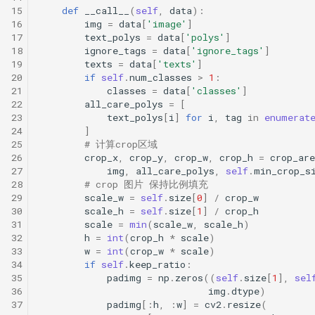
15
def
__call__
(
self
,
data
):
16
img
=
data
[
'image'
]
17
text_polys
=
data
[
'polys'
]
18
ignore_tags
=
data
[
'ignore_tags'
]
19
texts
=
data
[
'texts'
]
20
if
self
.
num_classes
>
1
:
21
classes
=
data
[
'classes'
]
22
all_care_polys
=
[
23
text_polys
[
i
]
for
i
,
tag
in
enumerat
24
]
25
# 计算crop区域
26
crop_x
,
crop_y
,
crop_w
,
crop_h
=
crop_are
27
img
,
all_care_polys
,
self
.
min_crop_s
28
# crop 图片 保持比例填充
29
scale_w
=
self
.
size
[
0
]
/
crop_w
30
scale_h
=
self
.
size
[
1
]
/
crop_h
31
scale
=
min
(
scale_w
,
scale_h
)
32
h
=
int
(
crop_h
*
scale
)
33
w
=
int
(
crop_w
*
scale
)
34
if
self
.
keep_ratio
:
35
padimg
=
np
.
zeros
((
self
.
size
[
1
],
sel
36
img
.
dtype
)
37
padimg
[:
h
,
:
w
]
=
cv2
.
resize
(