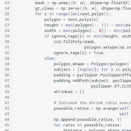
23
mask
=
np
.
ones
((
h
,
w
),
dtype
=
np
.
float32
)
24
gt_class
=
np
.
zeros
((
h
,
w
),
dtype
=
np
.
flo
25
for
i
in
range
(
len
(
text_polys
)):
26
polygon
=
text_polys
[
i
]
27
height
=
max
(
polygon
[:,
1
])
-
min
(
po
28
width
=
max
(
polygon
[:,
0
])
-
min
(
pol
29
if
ignore_tags
[
i
]
or
min
(
height
,
wid
30
cv2
.
fillPoly
(
mask
,
31
polygon
.
astype
(
np
.
i
32
ignore_tags
[
i
]
=
True
33
else
:
34
polygon_shape
=
Polygon
(
polygon
)
35
subject
=
[
tuple
(
l
)
for
l
in
pol
36
padding
=
pyclipper
.
PyclipperOff
37
padding
.
AddPath
(
subject
,
pyclipp
38
pyclipper
.
ET_CLO
39
shrinked
=
[]
40
41
# Increase the shrink ratio ever
42
possible_ratios
=
np
.
arange
(
self
43
self
.
44
np
.
append
(
possible_ratios
,
1
)
45
for
ratio
in
possible_ratios
:
46
distance
=
polygon_shape
.
area