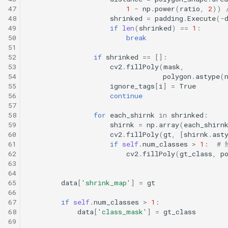
47
1
-
np
.
power
(
ratio
,
2
))
48
shrinked
=
padding
.
Execute
(
-
49
if
len
(
shrinked
)
==
1
:
50
break
51
52
if
shrinked
==
[]:
53
cv2
.
fillPoly
(
mask
,
54
polygon
.
astype
(
55
ignore_tags
[
i
]
=
True
56
continue
57
58
for
each_shirnk
in
shrinked
:
59
shirnk
=
np
.
array
(
each_shirn
60
cv2
.
fillPoly
(
gt
,
[
shirnk
.
ast
61
if
self
.
num_classes
>
1
:
# 
62
cv2
.
fillPoly
(
gt_class
,
p
63
64
65
data
[
'shrink_map'
]
=
gt
66
67
if
self
.
num_classes
>
1
:
68
data
[
'class_mask'
]
=
gt_class
69