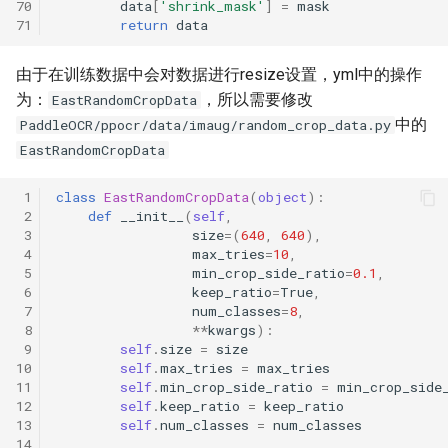
70
data
[
'shrink_mask'
]
=
mask
71
return
data
由于在训练数据中会对数据进行resize设置，yml中的操作
为：
，所以需要修改
EastRandomCropData
中的
PaddleOCR/ppocr/data/imaug/random_crop_data.py
EastRandomCropData
 1
class
EastRandomCropData
(
object
):
 2
def
__init__
(
self
,
 3
size
=
(
640
,
640
),
 4
max_tries
=
10
,
 5
min_crop_side_ratio
=
0.1
,
 6
keep_ratio
=
True
,
 7
num_classes
=
8
,
 8
**
kwargs
):
 9
self
.
size
=
size
10
self
.
max_tries
=
max_tries
11
self
.
min_crop_side_ratio
=
min_crop_side
12
self
.
keep_ratio
=
keep_ratio
13
self
.
num_classes
=
num_classes
14