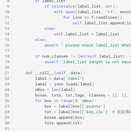
 8
if
label_list
:
 9
if
isinstance
(
label_list
,
str
):
10
with
open
(
label_list
,
'r+'
,
enco
11
for
line
in
f
.
readlines
():
12
self
.
label_list
.
append
(
l
13
else
:
14
self
.
label_list
=
label_list
15
else
:
16
assert
' please check label_list whet
17
18
if
num_classes
!=
len
(
self
.
label_list
):
19
assert
'label_list length is not equ
20
21
def
__call__
(
self
,
data
):
22
label
=
data
[
'label'
]
23
label
=
json
.
loads
(
label
)
24
nBox
=
len
(
label
)
25
boxes
,
txts
,
txt_tags
,
classes
=
[],
[],
26
for
bno
in
range
(
0
,
nBox
):
27
box
=
label
[
bno
][
'points'
]
28
txt
=
label
[
bno
][
'key_cls'
]
# 此处将
29
boxes
.
append
(
box
)
30
txts
.
append
(
txt
)
31