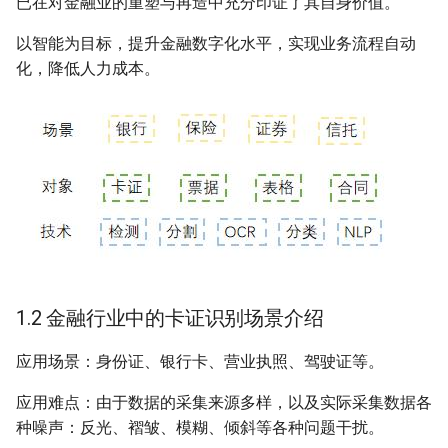
已在对金融业的重塑与再造中充分印证了其自身价值。
端侧部署
2.2 卡证识别模型
模型压缩
关键信息抽取算法
PaddleOCR模型推理参数
SEED
以智能为目标，提升金融数字化水平，实现业务流程自动
网页前端部署
化，降低人力成本。
3. OCR技术拆解
博客
使用PaddleOCR架构添加新算
分布式训练
SVTR
Paddle2ONNX模型转化与预
法
测
3.1技术流程
项目克隆
SVTRv2
云上飞桨部署工具
3.2 OCR技术拆解---卡证分
配置文件内容与生成
ViTSTR
类
Benchmark
如何生产自定义超轻量模
ABINet
卡证分类：数据、模型准
备
VisionLAN
1.2 金融行业中的卡证识别场景介绍
卡证分类---修改配置文件
SPIN
应用场景：身份证、银行卡、营业执照、驾驶证等。
卡证分类---训练
RobustScanner
应用难点：由于数据的采集来源多样，以及实际采集数据各
3.2 OCR技术拆解---卡证识
RFL
种噪声：反光、褶皱、模糊、倾斜等各种问题干扰。
别