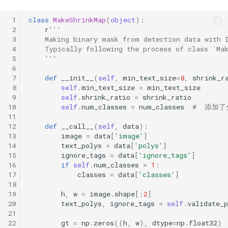
 1
class
MakeShrinkMap
(
object
):
 2
r
'''
 3
    Making binary mask from detection data with 
 4
    Typically following the process of class `Ma
 5
    '''
 6
 7
def
__init__
(
self
,
min_text_size
=
8
,
shrink_r
 8
self
.
min_text_size
=
min_text_size
 9
self
.
shrink_ratio
=
shrink_ratio
10
self
.
num_classes
=
num_classes
#  添加
11
12
def
__call__
(
self
,
data
):
13
image
=
data
[
'image'
]
14
text_polys
=
data
[
'polys'
]
15
ignore_tags
=
data
[
'ignore_tags'
]
16
if
self
.
num_classes
>
1
:
17
classes
=
data
[
'classes'
]
18
19
h
,
w
=
image
.
shape
[:
2
]
20
text_polys
,
ignore_tags
=
self
.
validate_p
21
22
gt
=
np
.
zeros
((
h
,
w
),
dtype
=
np
.
float32
)