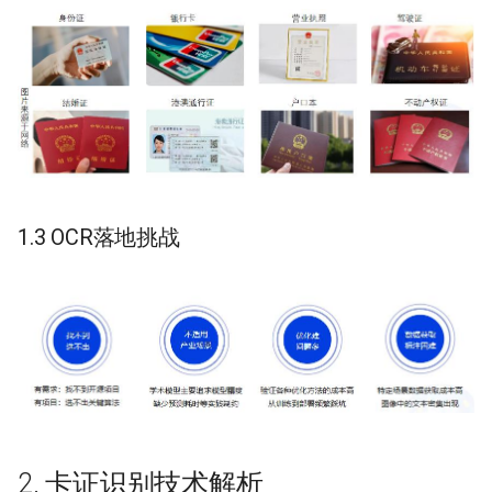
ParseQ
身份证识别：检测+分类
CPPD
数据标注
SATRN
4 . 项目实践
4.1 环境准备
1.3 OCR落地挑战
4.2 配置文件修改
4.3 代码修改
4.3.1 数据读取
4.3.2 head修改
2. 卡证识别技术解析
4.3.3 修改loss