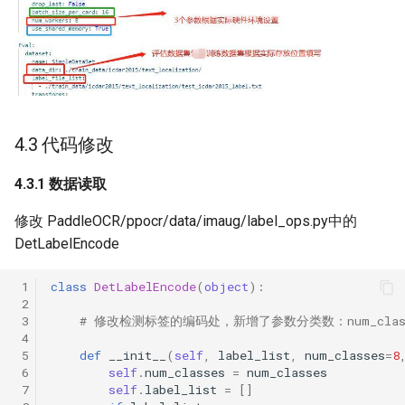
4.3 代码修改
4.3.1 数据读取
修改 PaddleOCR/ppocr/data/imaug/label_ops.py中的
DetLabelEncode
 1
class
DetLabelEncode
(
object
):
 2
 3
# 修改检测标签的编码处，新增了参数分类数：num_cl
 4
 5
def
__init__
(
self
,
label_list
,
num_classes
=
8
 6
self
.
num_classes
=
num_classes
 7
self
.
label_list
=
[]