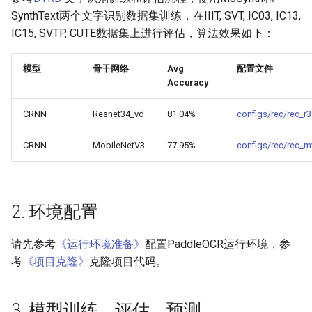
端侧部署
SynthText两个文字识别数据集训练，在IIIT, SVT, IC03, IC13,
模型压缩
4.1 Python推理
PaddleOCR模型推理参数
IC15, SVTP, CUTE数据集上进行评估，算法效果如下：
网页前端部署
博客
4.2 C++推理
分布式训练
模型
骨干网络
Avg
配置文件
Paddle2ONNX模型转化与预
Accuracy
测
4.3 Serving服务化部署
项目克隆
CRNN
Resnet34_vd
81.04%
configs/rec/rec_r
云上飞桨部署工具
4.4 更多推理部署
配置文件内容与生成
CRNN
MobileNetV3
77.95%
configs/rec/rec_m
Benchmark
5. FAQ
如何生产自定义超轻量模
引用
2. 环境配置
请先参考
《运行环境准备》
配置PaddleOCR运行环境，参
考
《项目克隆》
克隆项目代码。
3. 模型训练、评估、预测