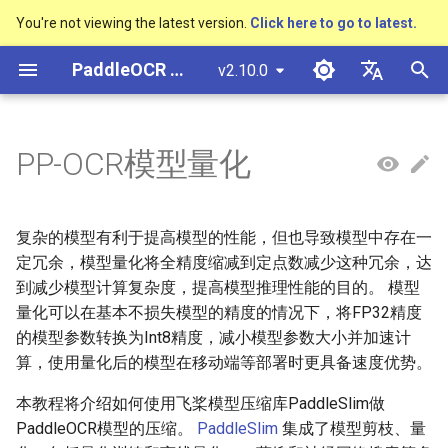
You're not viewing the latest version.
Click here to go to latest.
正
PaddleOCR 文档
v2.10.0
在
简体中文
概述
多硬件安装飞桨
基于Python预测引擎推理
基本概念
快速开始
PP-OCRv3技术报告
概述
概述
概述
概述
通用中英文OCR数据集
社区贡献
多硬件安装飞桨
基本概念
基于Python预测引擎推理
返回识别位置
DB与DB++
CRNN
Text Gestalt
CAN
PGNet
TableMaster
VI-LayoutXLM
高精度中文场景文本识别
数码管识别
表单VQA
车牌识别
初
English
PP-OCR模型量化
SVTR
始
快速开始
基于C++预测引擎推理
文本检测
PP-OCRv4技术报告
快速开始
文本检测算法
通用
其它数据标注工具
手写中文OCR数据集
附录
1. 安装PaddleSlim
支持硬件列表
版面分析
基于C++预测引擎推理
怎样完成基于图像数据的
EAST
Rosetta
Text Telescope
LaTeX-OCR
TableSLANet
LayoutLM
液晶屏读数识别
增值税发票
日本語
抽取任务
手写体识别
化
Pу́сский язы́к
Visual Studio 2019
文本识别
paddleocr package使用说明
模型库
文本识别算法
制造
其它数据合成工具
垂类多语言OCR数据集
2. 准备训练好的模型
表格识别
服务化部署
SAST
STAR-Net
UniMERNet
SDMGR
包装生产日期
印章检测与识别
复杂的模型有利于提高模型的性能，但也导致模型中存在一
搜
Community CMake 编译指南
हिन्दी
定冗余，模型量化将全精度缩减到定点数减少这种冗余，达
文本方向分类器
多语言模型
模型训练
文本超分辨率算法
金融
版面分析数据集
3. 量化训练
版面恢复
PSENet
RARE
PP-FormulaNet
PCB文字识别
通用卡证识别
索
到减少模型计算复杂度，提高模型推理性能的目的。 模型
한국인
服务化部署
量化可以在基本不损失模型的精度的情况下，将FP32精度
引
关键信息提取
动手学OCR
推理部署
公式识别算法
交通
表格识别数据集
4. 导出模型
关键信息提取
FCENet
SRN
合同比对
Help translating
的模型参数转换为Int8精度，减小模型参数大小并加速计
擎
Android部署
算，使用量化后的模型在移动端等部署时更具备速度优势。
模型微调
Enhanced CTC Loss
博客
端到端OCR算法
关键信息提取数据集
5. 量化模型部署
DRRG
NRTR
本教程将介绍如何使用飞桨模型压缩库PaddleSlim做
Jetson部署
PaddleOCR模型的压缩。
PaddleSlim
集成了模型剪枝、量
训练tricks
切片操作
表格识别算法
CT
SAR