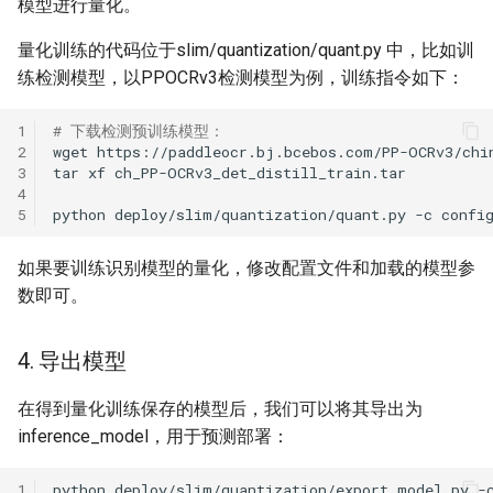
模型进行量化。
量化训练的代码位于slim/quantization/quant.py 中，比如训
练检测模型，以PPOCRv3检测模型为例，训练指令如下：
1
# 下载检测预训练模型：
2
wget
3
tar
xf
4
5
python
deploy/slim/quantization/quant.py
-c
confi
如果要训练识别模型的量化，修改配置文件和加载的模型参
数即可。
4. 导出模型
在得到量化训练保存的模型后，我们可以将其导出为
inference_model，用于预测部署：
1
python
deploy/slim/quantization/export_model.py
-