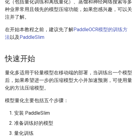
端侧部署
化（包括量化训练和离线量化）、蒸馏和神经网络搜索等多
PaddleOCR模型推理参数解释
关键信息抽取算法
种业界常用且领先的模型压缩功能，如果您感兴趣，可以关
SEED
网页前端部署
注并了解。
分布式训练
使用PaddleOCR架构添加新算
SVTR
在开始本教程之前，建议先了解
PaddleOCR模型的训练方
Paddle2ONNX模型转化与预
法
法
以及
PaddleSlim
测
项目克隆
SVTRv2
云上飞桨部署工具
配置文件内容与生成
ViTSTR
快速开始
Benchmark
如何生产自定义超轻量模型？
ABINet
量化多适用于轻量模型在移动端的部署，当训练出一个模型
后，如果希望进一步的压缩模型大小并加速预测，可使用量
VisionLAN
化的方法压缩模型。
SPIN
模型量化主要包括五个步骤：
安装 PaddleSlim
RobustScanner
准备训练好的模型
RFL
量化训练