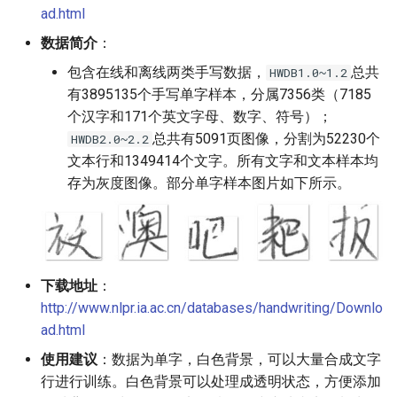
端侧部署
ad.html
模型压缩
关键信息抽取算法
PaddleOCR模型推理参数
SEED
数据简介
：
网页前端部署
博客
使用PaddleOCR架构添加新算
分布式训练
SVTR
包含在线和离线两类手写数据，
总共
HWDB1.0~1.2
Paddle2ONNX模型转化与预
法
有3895135个手写单字样本，分属7356类（7185
测
项目克隆
SVTRv2
个汉字和171个英文字母、数字、符号）；
总共有5091页图像，分割为52230个
HWDB2.0~2.2
云上飞桨部署工具
配置文件内容与生成
ViTSTR
文本行和1349414个文字。所有文字和文本样本均
存为灰度图像。部分单字样本图片如下所示。
Benchmark
如何生产自定义超轻量模
ABINet
VisionLAN
下载地址
：
SPIN
http://www.nlpr.ia.ac.cn/databases/handwriting/Downlo
ad.html
RobustScanner
使用建议
：数据为单字，白色背景，可以大量合成文字
RFL
行进行训练。白色背景可以处理成透明状态，方便添加