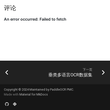
评论
下一页
垂类多语言OCR数据集
Copyright © 2024 Maintained by PaddleOCR PMC.
Made with
Material for MkDocs