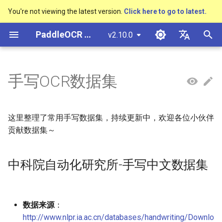
You're not viewing the latest version.
Click here to go to latest.
正
PaddleOCR 文档
v2.10.0
在
简体中文
概述
多硬件安装飞桨
基于Python预测引擎推理
概述
概述
概述
概述
概述
中科院自动化研究所-手写中
社区贡献
多硬件安装飞桨
基本概念
模型量化
PP-OCRv3技术报告
基本概念
基于Python预测引擎推理
返回识别位置
DB与DB++
CRNN
Text Gestalt
CAN
PGNet
TableMaster
VI-LayoutXLM
高精度中文场景文本识别
数码管识别
表单VQA
车牌识别
初
English
手写OCR数据集
文数据集
SVTR
始
快速开始
基于C++预测引擎推理
快速开始
快速开始
文本检测算法
通用
其它数据标注工具
附录
支持硬件列表
文本检测
模型裁剪
PP-OCRv4技术报告
版面分析
基于C++预测引擎推理
怎样完成基于图像数据的
EAST
Rosetta
Text Telescope
LaTeX-OCR
TableSLANet
LayoutLM
液晶屏读数识别
增值税发票
日本語
NIST手写单字数据集-英文
抽取任务
手写体识别
化
Pу́сский язы́к
(NIST Handprinted Forms and
Visual Studio 2019
快速安装
模型库
文本识别算法
制造
其它数据合成工具
文本识别
知识蒸馏
paddleocr package使用说
表格识别
服务化部署
SAST
STAR-Net
UniMERNet
SDMGR
包装生产日期
印章检测与识别
这里整理了常用手写数据集，持续更新中，欢迎各位小伙伴
搜
Characters Database)
Community CMake 编译指南
हिन्दी
贡献数据集～
效果展示
模型训练
文本超分辨率算法
金融
文本方向分类器
多语言模型
版面恢复
PSENet
RARE
PP-FormulaNet
PCB文字识别
通用卡证识别
索
한국인
服务化部署
引
中科院自动化研究所-手写中文数据集
运行环境
推理部署
公式识别算法
交通
关键信息提取
动手学OCR
关键信息提取
FCENet
SRN
合同比对
Help translating
擎
Android部署
模型库
博客
端到端OCR算法
模型微调
Enhanced CTC Loss
DRRG
NRTR
Jetson部署
数据来源
：
模型训练
表格识别算法
训练tricks
切片操作
CT
SAR
http://www.nlpr.ia.ac.cn/databases/handwriting/Downlo