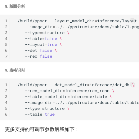
8. 版面分析
1
./build/ppocr
--layout_model_dir
=
inference/layout
2
--image_dir
=
../../ppstructure/docs/table/1.pn
3
--type
=
structure
\
4
--table
=
false
\
5
--layout
=
true
\
6
--det
=
false
\
7
--rec
=
false
9. 表格识别
1
./build/ppocr
--det_model_dir
=
inference/det_db
\
2
--rec_model_dir
=
inference/rec_rcnn
\
3
--table_model_dir
=
inference/table
\
4
--image_dir
=
../../ppstructure/docs/table/tabl
5
--type
=
structure
\
6
--table
=
true
更多支持的可调节参数解释如下：