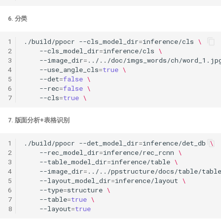
6. 分类
1
./build/ppocr
--cls_model_dir
=
inference/cls
\
2
--cls_model_dir
=
inference/cls
\
3
--image_dir
=
../../doc/imgs_words/ch/word_1.jp
4
--use_angle_cls
=
true
\
5
--det
=
false
\
6
--rec
=
false
\
7
--cls
=
true
\
7. 版面分析+表格识别
1
./build/ppocr
--det_model_dir
=
inference/det_db
\
2
--rec_model_dir
=
inference/rec_rcnn
\
3
--table_model_dir
=
inference/table
\
4
--image_dir
=
../../ppstructure/docs/table/tabl
5
--layout_model_dir
=
inference/layout
\
6
--type
=
structure
\
7
--table
=
true
\
8
--layout
=
true