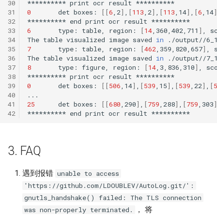
30
**********
print
ocr
result
31
0
det
boxes:
[[
6
,2
]
,
[
113
,2
]
,
[
113
,14
]
,
[
6
,14
32
**********
end
print
ocr
result
33
6
type:
table,
region:
[
14
,360,402,711
]
,
s
34
The
table
visualized
image
saved
in
35
7
type:
table,
region:
[
462
,359,820,657
]
,
36
The
table
visualized
image
saved
in
37
8
type:
figure,
region:
[
14
,3,836,310
]
,
sc
38
**********
print
ocr
result
39
0
det
boxes:
[[
506
,14
]
,
[
539
,15
]
,
[
539
,22
]
,
[
40
41
25
det
boxes:
[[
680
,290
]
,
[
759
,288
]
,
[
759
,303
42
**********
end
print
ocr
result
3. FAQ
遇到报错
unable to access
'https://github.com/LDOUBLEV/AutoLog.git/':
gnutls_handshake() failed: The TLS connection
， 将
was non-properly terminated.