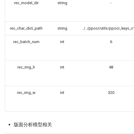
rec_model_dir
string
-
rec_char_dict_path
string
../../ppocr/utils/ppocr_keys_v1
rec_batch_num
int
6
rec_img_h
int
48
rec_img_w
int
320
版面分析模型相关