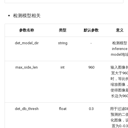
检测模型相关
参数名称
类型
默认参数
意义
det_model_dir
string
-
检测模型
inference
model地
max_side_len
int
960
输入图像
宽大于96
时，等比
缩放图像
使得图像
长边为96
det_db_thresh
float
0.3
用于过滤D
预测的二
化图像，
置为0.-0.3