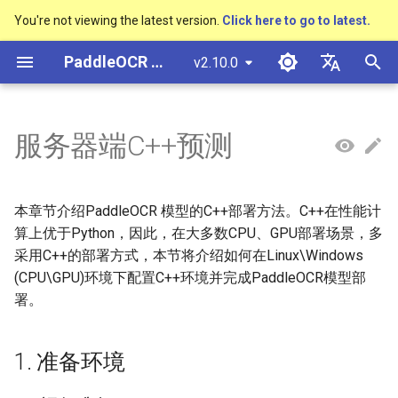
You're not viewing the latest version.
Click here to go to latest.
正
PaddleOCR 文档
v2.10.0
在
简体中文
概述
多硬件安装飞桨
基于Python预测引擎推理
概述
基本概念
1. 准备环境
返回识别位置
概述
概述
概述
通用中英文OCR数据集
社区贡献
多硬件安装飞桨
基本概念
模型量化
PP-OCRv3技术报告
DB与DB++
CRNN
Text Gestalt
CAN
PGNet
TableMaster
VI-LayoutXLM
高精度中文场景文本识别
数码管识别
表单VQA
车牌识别
初
English
服务器端C++预测
SVTR
始
快速开始
基于C++预测引擎推理
快速开始
版面分析
怎样完成基于图像数据的信息
文本检测算法
通用
其它数据标注工具
手写中文OCR数据集
附录
1.1 运行准备
支持硬件列表
文本检测
模型裁剪
PP-OCRv4技术报告
EAST
Rosetta
Text Telescope
LaTeX-OCR
TableSLANet
LayoutLM
液晶屏读数识别
增值税发票
日本語
抽取任务
手写体识别
化
Pу́сский язы́к
Visual Studio 2019
快速安装
表格识别
文本识别算法
制造
其它数据合成工具
垂类多语言OCR数据集
1.2 编译opencv库
文本识别
知识蒸馏
paddleocr package使用说
SAST
STAR-Net
UniMERNet
SDMGR
包装生产日期
印章检测与识别
本章节介绍PaddleOCR 模型的C++部署方法。C++在性能计
搜
Community CMake 编译指南
हिन्दी
算上优于Python，因此，在大多数CPU、GPU部署场景，多
效果展示
版面恢复
文本超分辨率算法
金融
版面分析数据集
1.3 下载或者编译Paddle预
文本方向分类器
多语言模型
PSENet
RARE
PP-FormulaNet
PCB文字识别
通用卡证识别
索
采用C++的部署方式，本节将介绍如何在Linux\Windows
한국인
服务化部署
测库
(CPU\GPU)环境下配置C++环境并完成PaddleOCR模型部
引
运行环境
关键信息提取
公式识别算法
交通
表格识别数据集
关键信息提取
动手学OCR
FCENet
SRN
合同比对
Help translating
署。
擎
Android部署
1.3.1 直接下载安装
模型库
端到端OCR算法
关键信息提取数据集
模型微调
Enhanced CTC Loss
DRRG
NRTR
1. 准备环境
Jetson部署
1.3.2 预测库源码编译
模型训练
表格识别算法
训练tricks
切片操作
CT
SAR