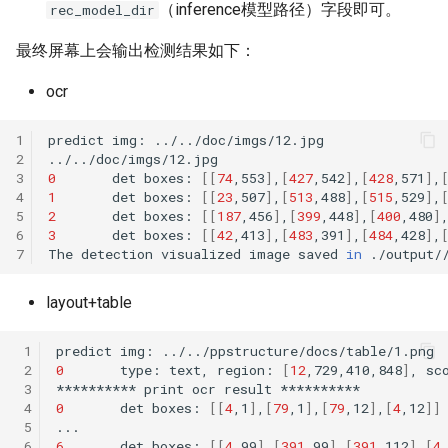
（inference模型路径）字段即可。
rec_model_dir
最终屏幕上会输出检测结果如下：
ocr
1
predict
img:
2
3
0
det
boxes:
[[
74
,553
]
,
[
427
,542
]
,
[
428
,571
]
,
4
1
det
boxes:
[[
23
,507
]
,
[
513
,488
]
,
[
515
,529
]
,
5
2
det
boxes:
[[
187
,456
]
,
[
399
,448
]
,
[
400
,480
]
6
3
det
boxes:
[[
42
,413
]
,
[
483
,391
]
,
[
484
,428
]
,
7
The
detection
visualized
image
saved
in
layout+table
 1
predict
img:
 2
0
type:
text,
region:
[
12
,729,410,848
]
,
sc
 3
**********
print
ocr
result
 4
0
det
boxes:
[[
4
,1
]
,
[
79
,1
]
,
[
79
,12
]
,
[
4
,12
]]
 5
 6
6
det
boxes:
[[
4
,99
]
,
[
391
,99
]
,
[
391
,112
]
,
[
4