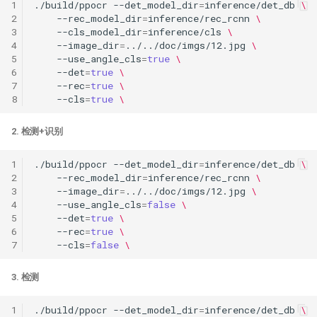
1
./build/ppocr
--det_model_dir
=
inference/det_db
\
2
--rec_model_dir
=
inference/rec_rcnn
\
3
--cls_model_dir
=
inference/cls
\
4
--image_dir
=
../../doc/imgs/12.jpg
\
5
--use_angle_cls
=
true
\
6
--det
=
true
\
7
--rec
=
true
\
8
--cls
=
true
\
2. 检测+识别
1
./build/ppocr
--det_model_dir
=
inference/det_db
\
2
--rec_model_dir
=
inference/rec_rcnn
\
3
--image_dir
=
../../doc/imgs/12.jpg
\
4
--use_angle_cls
=
false
\
5
--det
=
true
\
6
--rec
=
true
\
7
--cls
=
false
\
3. 检测
1
./build/ppocr
--det_model_dir
=
inference/det_db
\