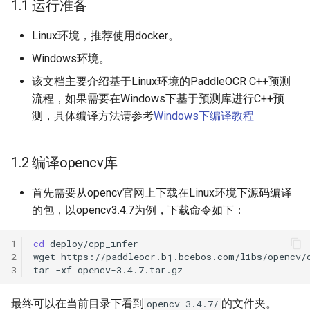
端侧部署
2. 开始运行
1.1 运行准备
模型压缩
关键信息抽取算法
PaddleOCR模型推理参数
SEED
Linux环境，推荐使用docker。
网页前端部署
2.1 准备模型
博客
使用PaddleOCR架构添加新算
分布式训练
SVTR
Windows环境。
Paddle2ONNX模型转化与预
法
2.2 编译PaddleOCR C++预
该文档主要介绍基于Linux环境的PaddleOCR C++预测
测
测demo
项目克隆
SVTRv2
流程，如果需要在Windows下基于预测库进行C++预
测，具体编译方法请参考
Windows下编译教程
云上飞桨部署工具
2.3 运行demo
配置文件内容与生成
ViTSTR
Benchmark
1. 检测+分类+识别
如何生产自定义超轻量模
ABINet
1.2 编译opencv库
2. 检测+识别
VisionLAN
首先需要从opencv官网上下载在Linux环境下源码编译
的包，以opencv3.4.7为例，下载命令如下：
3. 检测
SPIN
1
cd
2
wget
4. 分类+识别
RobustScanner
3
tar
-xf
5. 识别
RFL
最终可以在当前目录下看到
的文件夹。
opencv-3.4.7/