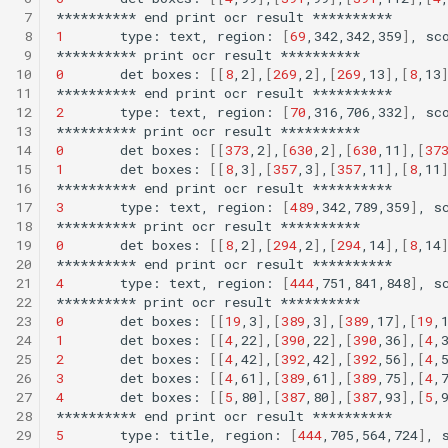
 7
**********
end
print
ocr
result
 8
1
type:
text,
region:
[
69
,342,342,359
]
,
sc
 9
**********
print
ocr
result
10
0
det
boxes:
[[
8
,2
]
,
[
269
,2
]
,
[
269
,13
]
,
[
8
,13
11
**********
end
print
ocr
result
12
2
type:
text,
region:
[
70
,316,706,332
]
,
sc
13
**********
print
ocr
result
14
0
det
boxes:
[[
373
,2
]
,
[
630
,2
]
,
[
630
,11
]
,
[
37
15
1
det
boxes:
[[
8
,3
]
,
[
357
,3
]
,
[
357
,11
]
,
[
8
,11
16
**********
end
print
ocr
result
17
3
type:
text,
region:
[
489
,342,789,359
]
,
s
18
**********
print
ocr
result
19
0
det
boxes:
[[
8
,2
]
,
[
294
,2
]
,
[
294
,14
]
,
[
8
,14
20
**********
end
print
ocr
result
21
4
type:
text,
region:
[
444
,751,841,848
]
,
s
22
**********
print
ocr
result
23
0
det
boxes:
[[
19
,3
]
,
[
389
,3
]
,
[
389
,17
]
,
[
19
,
24
1
det
boxes:
[[
4
,22
]
,
[
390
,22
]
,
[
390
,36
]
,
[
4
,
25
2
det
boxes:
[[
4
,42
]
,
[
392
,42
]
,
[
392
,56
]
,
[
4
,
26
3
det
boxes:
[[
4
,61
]
,
[
389
,61
]
,
[
389
,75
]
,
[
4
,
27
4
det
boxes:
[[
5
,80
]
,
[
387
,80
]
,
[
387
,93
]
,
[
5
,
28
**********
end
print
ocr
result
29
5
type:
title,
region:
[
444
,705,564,724
]
,