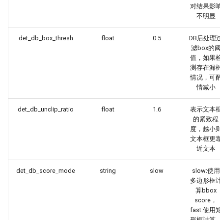
对结果影
不明显
det_db_box_thresh
float
0.5
DB后处理
滤box的
值，如果
测存在漏
情况，可
情减小
det_db_unclip_ratio
float
1.6
表示文本
的紧致程
度，越小
文本框更
近文本
det_db_score_mode
string
slow
slow:使用
多边形框
算bbox
score，
fast:使用
形框计算