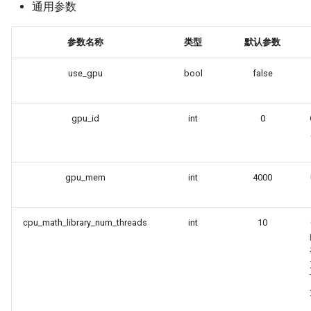
通用参数
参数名称
类型
默认参数
use_gpu
bool
false
gpu_id
int
0
gpu_mem
int
4000
cpu_math_library_num_threads
int
10