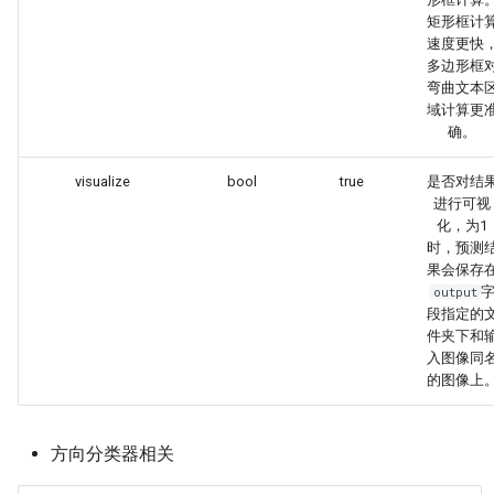
矩形框计
速度更快
多边形框
弯曲文本
域计算更
确。
visualize
bool
true
是否对结
进行可视
化，为1
时，预测
果会保存
output
段指定的
件夹下和
入图像同
的图像上
方向分类器相关