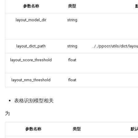
参数名称
类型
layout_model_dir
string
layout_dict_path
string
../../ppocr/utils/dict/lay
layout_score_threshold
float
layout_nms_threshold
float
表格识别模型相关
为
参数名称
类型
默