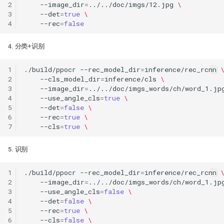
2
--image_dir
=
../../doc/imgs/12.jpg
\
3
--det
=
true
\
4
--rec
=
false
4. 分类+识别
1
./build/ppocr
--rec_model_dir
=
inference/rec_rcnn
2
--cls_model_dir
=
inference/cls
\
3
--image_dir
=
../../doc/imgs_words/ch/word_1.jp
4
--use_angle_cls
=
true
\
5
--det
=
false
\
6
--rec
=
true
\
7
--cls
=
true
\
5. 识别
1
./build/ppocr
--rec_model_dir
=
inference/rec_rcnn
2
--image_dir
=
../../doc/imgs_words/ch/word_1.jp
3
--use_angle_cls
=
false
\
4
--det
=
false
\
5
--rec
=
true
\
6
--cls
=
false
\