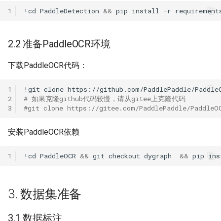
1
!cd
PaddleDetection
&&
pip
install
-r
2.2 准备PaddleOCR环境
下载PaddleOCR代码：
1
!git
clone
2
# 如果克隆github代码较慢，请从gitee上克隆代码
3
#git clone https://gitee.com/PaddlePaddle/PaddleO
安装PaddleOCR依赖
1
!cd
PaddleOCR
&&
git
checkout
dygraph
&&
pip
ins
3. 数据集准备
3.1 数据标注