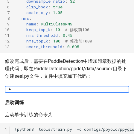
 5
downsample_ratio
:
32
 6
clip_bbox
:
true
 7
scale_x_y
:
1.05
 8
nms
:
 9
name
:
MultiClassNMS
10
keep_top_k
:
10
# 修改前100
11
nms_threshold
:
0.45
12
nms_top_k
:
100
# 修改前1000
13
score_threshold
:
0.005
修改完成后，需要在PaddleDetection中增加印章数据的处
理代码，即在PaddleDetection/ppdet/data/source/目录下
创建seal.py文件，文件中填充如下代码：
启动训练
启动单卡训练的命令为：
1
!python3
tools/train.py
-c
configs/ppyolo/ppyol