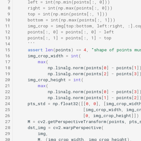
 7
    left = int(np.min(points[:, 0]))
 8
    right = int(np.max(points[:, 0]))
 9
    top = int(np.min(points[:, 1]))
10
    bottom = int(np.max(points[:, 1]))
11
    img_crop = img[top:bottom, left:right, :].co
12
    points[:, 0] = points[:, 0] - left
13
    points[:, 1] = points[:, 1] - top
14
    '''
15
assert
len
(
points
)
==
4
,
"shape of points mu
16
img_crop_width
=
int
(
17
max
(
18
np
.
linalg
.
norm
(
points
[
0
]
-
points
[
1
]
19
np
.
linalg
.
norm
(
points
[
2
]
-
points
[
3
]
20
img_crop_height
=
int
(
21
max
(
22
np
.
linalg
.
norm
(
points
[
0
]
-
points
[
3
]
23
np
.
linalg
.
norm
(
points
[
1
]
-
points
[
2
]
24
pts_std
=
np
.
float32
([[
0
,
0
],
[
img_crop_widt
25
[
img_crop_width
,
img_c
26
[
0
,
img_crop_height
]])
27
M
=
cv2
.
getPerspectiveTransform
(
points
,
pts_
28
dst_img
=
cv2
.
warpPerspective
(
29
img
,
30
M
,
(
img_crop_width
,
img_crop_height
),