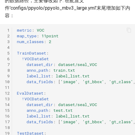
的数据路径，主要修改如下: 在配置文
件'configs/ppyolo/ppyolo_mbv3_large.yml'末尾增加如下内
容：
 1
metric
:
VOC
 2
map_type
:
11point
 3
num_classes
:
2
 4
 5
TrainDataset
:
 6
!VOCDataSet
 7
dataset_dir
:
dataset/seal_VOC
 8
anno_path
:
train.txt
 9
label_list
:
label_list.txt
10
data_fields
:
[
'image'
,
'gt_bbox'
,
'gt_class'
11
12
EvalDataset
:
13
!VOCDataSet
14
dataset_dir
:
dataset/seal_VOC
15
anno_path
:
test.txt
16
label_list
:
label_list.txt
17
data_fields
:
[
'image'
,
'gt_bbox'
,
'gt_class'
18
19
TestDataset
: