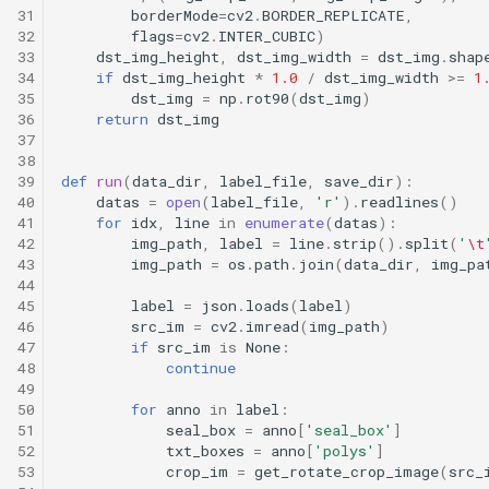
31
borderMode
=
cv2
.
BORDER_REPLICATE
,
32
flags
=
cv2
.
INTER_CUBIC
)
33
dst_img_height
,
dst_img_width
=
dst_img
.
shap
34
if
dst_img_height
*
1.0
/
dst_img_width
>=
1
35
dst_img
=
np
.
rot90
(
dst_img
)
36
return
dst_img
37
38
39
def
run
(
data_dir
,
label_file
,
save_dir
):
40
datas
=
open
(
label_file
,
'r'
)
.
readlines
()
41
for
idx
,
line
in
enumerate
(
datas
):
42
img_path
,
label
=
line
.
strip
()
.
split
(
'
\t
43
img_path
=
os
.
path
.
join
(
data_dir
,
img_pa
44
45
label
=
json
.
loads
(
label
)
46
src_im
=
cv2
.
imread
(
img_path
)
47
if
src_im
is
None
:
48
continue
49
50
for
anno
in
label
:
51
seal_box
=
anno
[
'seal_box'
]
52
txt_boxes
=
anno
[
'polys'
]
53
crop_im
=
get_rotate_crop_image
(
src_