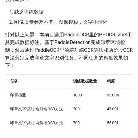
端侧部署
3.2 数据处理
模型压缩
关键信息抽取算法
PaddleOCR模型推理参数
SEED
缺乏训练数据
网页前端部署
4. 印章检测实践
图像质量参差不齐，图像模糊，文字不清晰
博客
使用PaddleOCR架构添加新算
分布式训练
SVTR
Paddle2ONNX模型转化与预
法
5. 印章文字识别实践
针对以上问题，本项目选用PaddleOCR里的PPOCRLabel工
测
项目克隆
SVTRv2
具完成数据标注。基于PaddleDetection完成印章区域检
5.1 端对端印章文字识别实
测，然后通过PaddleOCR里的端对端OCR算法和两阶段OCR
云上飞桨部署工具
践
配置文件内容与生成
ViTSTR
算法分别完成印章文字识别任务。不同任务的精度效果如
下：
Benchmark
5.2 两阶段印章文字识别实
如何生产自定义超轻量模
ABINet
践
任务
训练数据数量
精度
VisionLAN
5.2.1 印章文字检测
印章检测
1000
95.00%
SPIN
5.2.2 印章文字识别
印章文字识别-端对端OCR方法
700
47.00%
RobustScanner
印章文字识别-两阶段OCR方法
700
55.00%
RFL