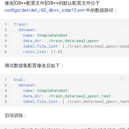
修改[DB++配置文件](DB++的默认配置文件位于
configs/det/det_r50_db++_icdar15.yml
中的数据路径：
1
Train
:
2
dataset
:
3
name
:
SimpleDataSet
4
data_dir
:
./train_data/seal_ppocr
5
label_file_list
:
[
./train_data/seal_ppocr/sea
6
ratio_list
:
[
1.0
]
测试数据集配置修改后如下：
1
Eval
:
2
dataset
:
3
name
:
SimpleDataSet
4
data_dir
:
./train_data/seal_ppocr_test
5
label_file_list
:
[
./train_data/seal_ppocr_tes
启动训练：