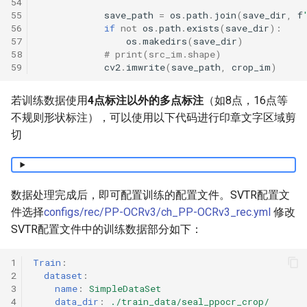
54
55
save_path
=
os
.
path
.
join
(
save_dir
,
f
56
if
not
os
.
path
.
exists
(
save_dir
):
57
os
.
makedirs
(
save_dir
)
58
# print(src_im.shape)
59
cv2
.
imwrite
(
save_path
,
crop_im
)
若训练数据使用
4点标注以外的多点标注
（如8点，16点等
不规则形状标注），可以使用以下代码进行印章文字区域剪
切
数据处理完成后，即可配置训练的配置文件。SVTR配置文
件选择
configs/rec/PP-OCRv3/ch_PP-OCRv3_rec.yml
修改
SVTR配置文件中的训练数据部分如下：
1
Train
:
2
dataset
:
3
name
:
SimpleDataSet
4
data_dir
:
./train_data/seal_ppocr_crop/