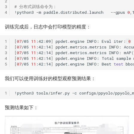
2
3
# 分布式训练命令为：
4
!python3
-m
paddle.distributed.launch
--gpus
0
,
训练完成后，日志中会打印模型的精度：
1
[
07
/05
11
:42:09
]
ppdet.engine
INFO:
Eval
iter:
0
2
[
07
/05
11
:42:14
]
ppdet.metrics.metrics
INFO:
Accu
3
[
07
/05
11
:42:14
]
ppdet.metrics.metrics
INFO:
mAP
(
4
[
07
/05
11
:42:14
]
ppdet.engine
INFO:
Total
sample
5
[
07
/05
11
:42:14
]
ppdet.engine
INFO:
Best
test
bbo
我们可以使用训练好的模型观察预测结果：
1
!python3
tools/infer.py
-c
configs/ppyolo/ppyolo_
预测结果如下：