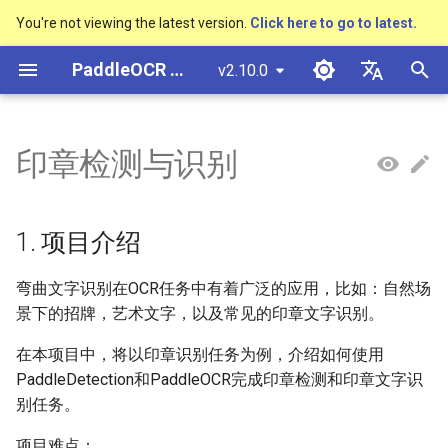
You're not viewing the latest version.
Click here to go to latest.
正
PaddleOCR 文档
v2.10.0
在
简体中文
概述
多硬件安装飞桨
基于Python预测引擎推理
概述
概述
概述
高精度中文场景文本识别模型
数码管识别
1. 项目介绍
车牌识别
概述
通用中英文OCR数据集
社区贡献
多硬件安装飞桨
基本概念
模型量化
PP-OCRv3技术报告
基本概念
基于Python预测引擎推理
返回识别位置
DB与DB++
CRNN
Text Gestalt
CAN
PGNet
TableMaster
VI-LayoutXLM
初
English
印章检测与识别
SVTR
始
快速开始
基于C++预测引擎推理
快速开始
快速开始
文本检测算法
液晶屏读数识别
2. 环境搭建
其它数据标注工具
手写中文OCR数据集
附录
支持硬件列表
文本检测
模型裁剪
PP-OCRv4技术报告
版面分析
基于C++预测引擎推理
怎样完成基于图像数据的
EAST
Rosetta
Text Telescope
LaTeX-OCR
TableSLANet
LayoutLM
日本語
手写体识别
抽取任务
化
Pу́сский язы́к
Visual Studio 2019
快速安装
模型库
文本识别算法
包装生产日期
其它数据合成工具
垂类多语言OCR数据集
2.1 准备PaddleDetection环
文本识别
知识蒸馏
paddleocr package使用说
表格识别
服务化部署
SAST
STAR-Net
UniMERNet
SDMGR
1. 项目介绍
搜
Community CMake 编译指南
境
हिन्दी
效果展示
模型训练
文本超分辨率算法
PCB文字识别
版面分析数据集
文本方向分类器
多语言模型
版面恢复
PSENet
RARE
PP-FormulaNet
索
弯曲文字识别在OCR任务中有着广泛的应用，比如：自然场
한국인
服务化部署
2.2 准备PaddleOCR环境
景下的招牌，艺术文字，以及常见的印章文字识别。
引
运行环境
推理部署
公式识别算法
表格识别数据集
关键信息提取
动手学OCR
关键信息提取
FCENet
SRN
Help translating
在本项目中，将以印章识别任务为例，介绍如何使用
擎
Android部署
3. 数据集准备
PaddleDetection和PaddleOCR完成印章检测和印章文字识
模型库
博客
端到端OCR算法
关键信息提取数据集
模型微调
Enhanced CTC Loss
DRRG
NRTR
Jetson部署
别任务。
3.1 数据标注
模型训练
表格识别算法
训练tricks
切片操作
CT
SAR
项目难点：