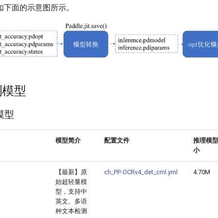
如下面的示意图所示。
测模型
模型
模型简介
配置文件
推理模
小
【最新】原
ch_PP-OCRv4_det_cml.yml
4.70M
始超轻量模
型，支持中
英文、多语
种文本检测