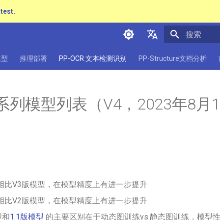
atest.
正在初始化
简体中文
模型
推理部署
PP-OCR 文本检测识别
PP-Structure文档分析
English
日本語
R系列模型列表（V4，2023年8月
Pу́сский язы́к
हिन्दी
한국인
Help translating
型相比V3版模型，在模型精度上有进一步提升
型相比V2版模型，在模型精度上有进一步提升
型和
1.1版模型
的主要区别在于动态图训练vs.静态图训练，模型