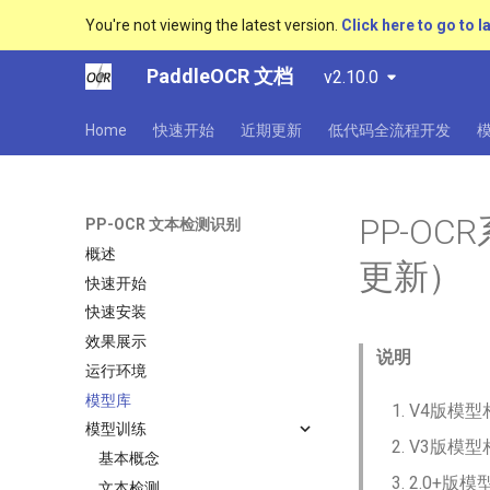
You're not viewing the latest version.
Click here to go to l
PaddleOCR 文档
v2.10.0
Home
快速开始
近期更新
低代码全流程开发
PP-OC
PP-OCR 文本检测识别
概述
更新）
快速开始
快速安装
效果展示
说明
运行环境
模型库
V4版模
模型训练
V3版模
基本概念
2.0+版模
文本检测