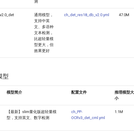
测
v2.0_det
通用模型，
ch_det_res18_db_v2.0.yml
47.0M
支持中英
文、多语种
文本检测，
比超轻量模
型更大，但
效果更好
模型
模型简介
配置文件
推理模型大
小
【最新】slim量化版超轻量模
ch_PP-
1.1M
型，支持英文、数字检测
OCRv3_det_cml.yml