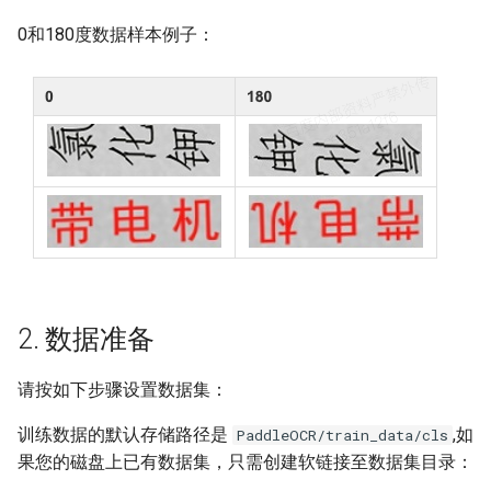
端侧部署
4. 训练
PaddleOCR模型推理参数解释
关键信息抽取算法
SEED
0和180度数据样本例子：
网页前端部署
5. 评估
分布式训练
使用PaddleOCR架构添加新算
SVTR
Paddle2ONNX模型转化与预
法
测
6. 预测
项目克隆
SVTRv2
云上飞桨部署工具
配置文件内容与生成
训练引擎的预测
ViTSTR
Benchmark
如何生产自定义超轻量模型？
ABINet
VisionLAN
2. 数据准备
SPIN
请按如下步骤设置数据集：
RobustScanner
训练数据的默认存储路径是
,如
PaddleOCR/train_data/cls
果您的磁盘上已有数据集，只需创建软链接至数据集目录：
RFL