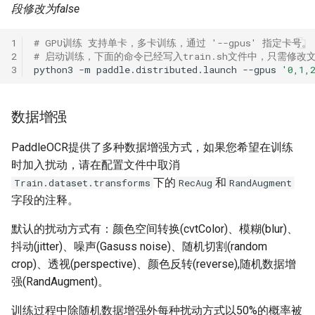
段修改为false
1
# GPU训练 支持单卡，多卡训练，通过 '--gpus' 指定卡号。
2
# 启动训练，下面的命令已经写入train.sh文件中，只需修
3
python3
-m
paddle.distributed.launch
--gpus
'0,1,
数据增强
PaddleOCR提供了多种数据增强方式，如果您希望在训练
时加入扰动，请在配置文件中取消
下的
和
Train.dataset.transforms
RecAug
RandAugment
字段的注释。
默认的扰动方式有：颜色空间转换(cvtColor)、模糊(blur)、
抖动(jitter)、噪声(Gasuss noise)、随机切割(random
crop)、透视(perspective)、颜色反转(reverse),随机数据增
强(RandAugment)。
训练过程中除随机数据增强外每种扰动方式以50%的概率被