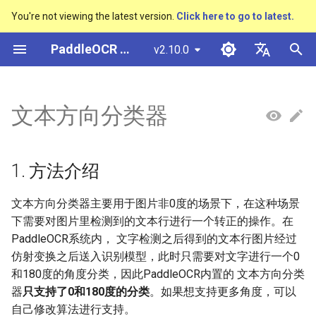
You're not viewing the latest version.
Click here to go to latest.
正
PaddleOCR 文档
v2.10.0
在
简体中文
概述
多硬件安装飞桨
基于Python预测引擎推理
1. 方法介绍
模型量化
PP-OCRv3技术报告
概述
概述
概述
概述
通用中英文OCR数据集
社区贡献
多硬件安装飞桨
基本概念
基于Python预测引擎推理
返回识别位置
DB与DB++
CRNN
Text Gestalt
CAN
PGNet
TableMaster
VI-LayoutXLM
高精度中文场景文本识别
数码管识别
表单VQA
车牌识别
初
English
文本方向分类器
SVTR
始
快速开始
基于C++预测引擎推理
2. 数据准备
模型裁剪
PP-OCRv4技术报告
快速开始
文本检测算法
通用
其它数据标注工具
手写中文OCR数据集
附录
支持硬件列表
版面分析
基于C++预测引擎推理
怎样完成基于图像数据的
EAST
Rosetta
Text Telescope
LaTeX-OCR
TableSLANet
LayoutLM
液晶屏读数识别
增值税发票
日本語
抽取任务
手写体识别
化
Pу́сский язы́к
Visual Studio 2019
知识蒸馏
paddleocr package使用说明
模型库
文本识别算法
制造
其它数据合成工具
垂类多语言OCR数据集
训练集
表格识别
服务化部署
SAST
STAR-Net
UniMERNet
SDMGR
包装生产日期
印章检测与识别
1. 方法介绍
搜
Community CMake 编译指南
हिन्दी
多语言模型
模型训练
文本超分辨率算法
金融
版面分析数据集
测试集
版面恢复
PSENet
RARE
PP-FormulaNet
PCB文字识别
通用卡证识别
索
文本方向分类器主要用于图片非0度的场景下，在这种场景
한국인
服务化部署
下需要对图片里检测到的文本行进行一个转正的操作。在
引
3. 启动训练
动手学OCR
推理部署
公式识别算法
交通
表格识别数据集
关键信息提取
FCENet
SRN
合同比对
Help translating
PaddleOCR系统内， 文字检测之后得到的文本行图片经过
擎
Android部署
仿射变换之后送入识别模型，此时只需要对文字进行一个0
Enhanced CTC Loss
博客
端到端OCR算法
关键信息提取数据集
开始训练
DRRG
NRTR
和180度的角度分类，因此PaddleOCR内置的 文本方向分类
Jetson部署
器
只支持了0和180度的分类
。如果想支持更多角度，可以
切片操作
表格识别算法
数据增强
CT
SAR
自己修改算法进行支持。