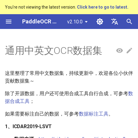
You're not viewing the latest version.
Click here to go to latest.
正
PaddleOCR 文档
v2.10.0
在
简体中文
概述
多硬件安装飞桨
基于Python预测引擎推理
概述
概述
概述
概述
概述
1、ICDAR2019-LSVT
社区贡献
多硬件安装飞桨
基本概念
模型量化
PP-OCRv3技术报告
基本概念
基于Python预测引擎推理
返回识别位置
DB与DB++
CRNN
Text Gestalt
CAN
PGNet
TableMaster
VI-LayoutXLM
高精度中文场景文本识别
数码管识别
表单VQA
车牌识别
初
English
通用中英文OCR数据集
SVTR
始
快速开始
基于C++预测引擎推理
快速开始
快速开始
文本检测算法
通用
其它数据标注工具
2、ICDAR2017-RCTW-17
附录
支持硬件列表
文本检测
模型裁剪
PP-OCRv4技术报告
版面分析
基于C++预测引擎推理
怎样完成基于图像数据的
EAST
Rosetta
Text Telescope
LaTeX-OCR
TableSLANet
LayoutLM
液晶屏读数识别
增值税发票
日本語
抽取任务
手写体识别
化
Pу́сский язы́к
Visual Studio 2019
快速安装
模型库
文本识别算法
制造
其它数据合成工具
3、中文街景文字识别
文本识别
知识蒸馏
paddleocr package使用说
表格识别
服务化部署
SAST
STAR-Net
UniMERNet
SDMGR
包装生产日期
印章检测与识别
这里整理了常用中文数据集，持续更新中，欢迎各位小伙伴
搜
Community CMake 编译指南
हिन्दी
贡献数据集～
效果展示
模型训练
文本超分辨率算法
金融
4、中文文档文字识别
文本方向分类器
多语言模型
版面恢复
PSENet
RARE
PP-FormulaNet
PCB文字识别
通用卡证识别
索
한국인
除了开源数据，用户还可使用合成工具自行合成，可参考
数
服务化部署
引
据合成工具
；
运行环境
推理部署
公式识别算法
交通
5、ICDAR2019-ArT
关键信息提取
动手学OCR
关键信息提取
FCENet
SRN
合同比对
Help translating
擎
Android部署
如果需要标注自己的数据，可参考
数据标注工具
。
模型库
博客
端到端OCR算法
6、电子印章数据集
模型微调
Enhanced CTC Loss
DRRG
NRTR
Jetson部署
1、ICDAR2019-LSVT
模型训练
表格识别算法
参考文献
训练tricks
切片操作
CT
SAR