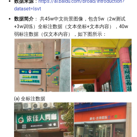
数据来源
：
https://ai.baidu.com/broad/introduction?
端侧部署
dataset=lsvt
模型压缩
关键信息抽取算法
PaddleOCR模型推理参数
SEED
网页前端部署
数据简介
： 共45w中文街景图像，包含5w（2w测试
博客
使用PaddleOCR架构添加新算
分布式训练
SVTR
+3w训练）全标注数据（文本坐标+文本内容），40w
Paddle2ONNX模型转化与预
法
弱标注数据（仅文本内容），如下图所示：
测
项目克隆
SVTRv2
云上飞桨部署工具
配置文件内容与生成
ViTSTR
Benchmark
如何生产自定义超轻量模
ABINet
VisionLAN
(a) 全标注数据
SPIN
RobustScanner
RFL