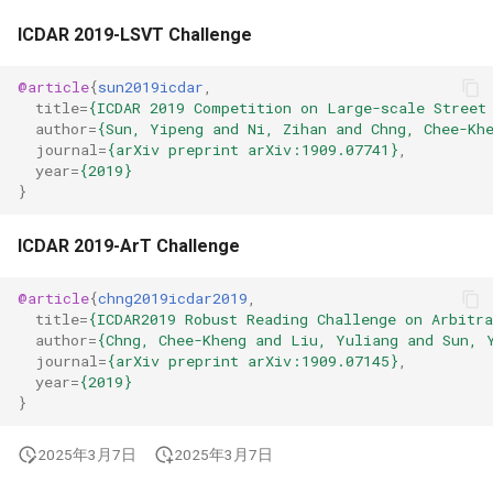
ICDAR 2019-LSVT Challenge
@article
{
sun2019icdar
,
title
=
{ICDAR 2019 Competition on Large-scale Street
author
=
{Sun, Yipeng and Ni, Zihan and Chng, Chee-Kh
journal
=
{arXiv preprint arXiv:1909.07741}
,
year
=
{2019}
}
ICDAR 2019-ArT Challenge
@article
{
chng2019icdar2019
,
title
=
{ICDAR2019 Robust Reading Challenge on Arbitr
author
=
{Chng, Chee-Kheng and Liu, Yuliang and Sun, 
journal
=
{arXiv preprint arXiv:1909.07145}
,
year
=
{2019}
}
2025年3月7日
2025年3月7日