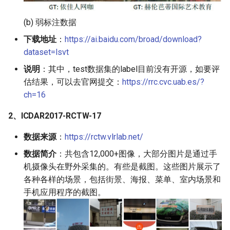
ParseQ
(b) 弱标注数据
CPPD
下载地址
：
https://ai.baidu.com/broad/download?
dataset=lsvt
SATRN
说明
：其中，test数据集的label目前没有开源，如要评
估结果，可以去官网提交：
https://rrc.cvc.uab.es/?
ch=16
2、ICDAR2017-RCTW-17
数据来源
：
https://rctw.vlrlab.net/
数据简介
：共包含12,000+图像，大部分图片是通过手
机摄像头在野外采集的。有些是截图。这些图片展示了
各种各样的场景，包括街景、海报、菜单、室内场景和
手机应用程序的截图。