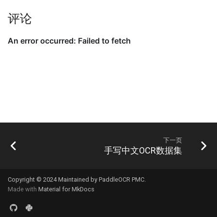
评论
下一页
手写中文OCR数据集
Copyright © 2024 Maintained by PaddleOCR PMC.
Made with
Material for MkDocs