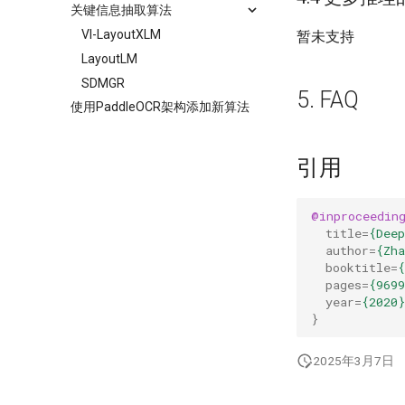
关键信息抽取算法
VI-LayoutXLM
暂未支持
LayoutLM
SDMGR
5. FAQ
使用PaddleOCR架构添加新算法
引用
@inproceedin
title
=
{Deep
author
=
{Zh
booktitle
=
pages
=
{9699
year
=
{2020}
}
2025年3月7日