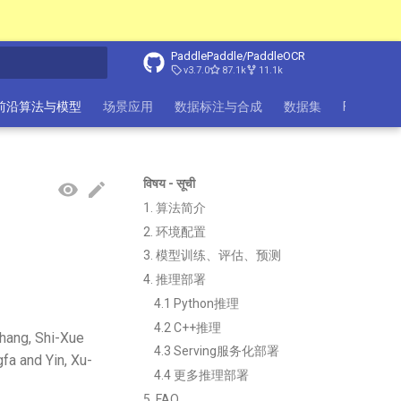
PaddlePaddle/PaddleOCR
v3.7.0
87.1k
11.1k
前沿算法与模型
场景应用
数据标注与合成
数据集
FAQ
社
विषय - सूची
1. 算法简介
2. 环境配置
3. 模型训练、评估、预测
4. 推理部署
4.1 Python推理
4.2 C++推理
hang, Shi-Xue
4.3 Serving服务化部署
fa and Yin, Xu-
4.4 更多推理部署
5. FAQ