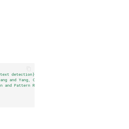
text detection}
,
hang and Yang, Chun and Wang, Hongfa and Yin, Xu-Cheng}
,
on and Pattern Recognition}
,