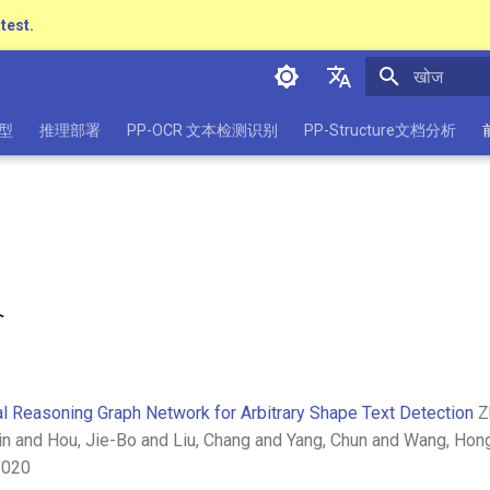
atest.
खोज शुरू करें
简体中文
型
推理部署
PP-OCR 文本检测识别
PP-Structure文档分析
English
日本語
Pу́сский язы́к
हिन्दी
介
한국인
Help translating
l Reasoning Graph Network for Arbitrary Shape Text Detection
Z
in and Hou, Jie-Bo and Liu, Chang and Yang, Chun and Wang, Hong
2020