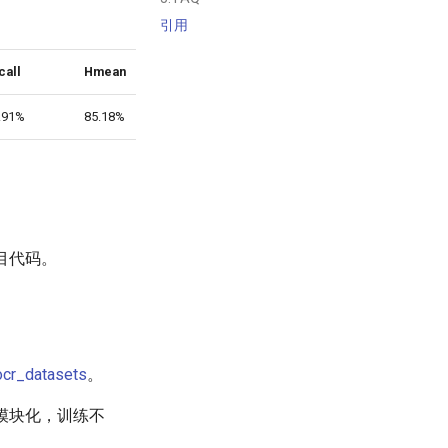
引用
call
Hmean
下载链接
.91%
85.18%
训练模型
目代码。
ocr_datasets
。
了模块化，训练不