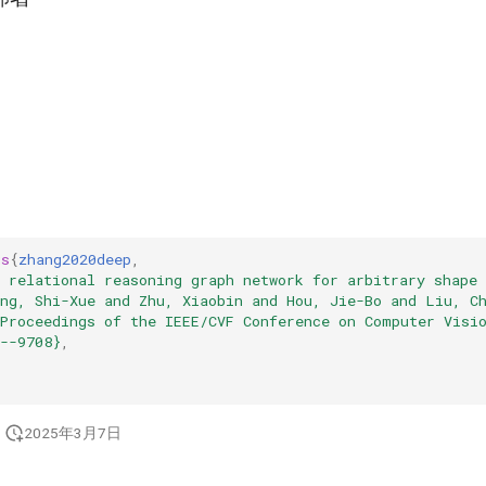
gs
{
zhang2020deep
,
 relational reasoning graph network for arbitrary shape 
ang, Shi-Xue and Zhu, Xiaobin and Hou, Jie-Bo and Liu, C
{Proceedings of the IEEE/CVF Conference on Computer Visi
--9708}
,
2025年3月7日