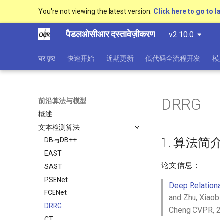
You're not viewing the latest version.
Click here to go to l
पैडलओसीआर दस्तावेज़ीकरण
v2.10.0
घर पृष्ठ
快速开始
近期更新
低代码全流程开发
模
DRRG
前沿算法与模型
概述
文本检测算法
1. 算法简
DB与DB++
EAST
论文信息：
SAST
PSENet
Deep Relationa
FCENet
and Zhu, Xiaob
DRRG
Cheng CVPR, 
CT