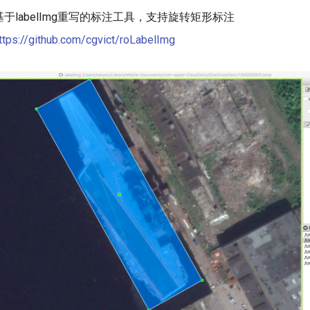
于labelImg重写的标注工具，支持旋转矩形标注
ttps://github.com/cgvict/roLabelImg