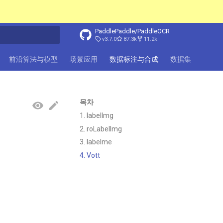
PaddlePaddle/PaddleOCR
v3.7.0
87.3k
11.2k
前沿算法与模型
场景应用
数据标注与合成
数据集
FAQ
목차
1. labelImg
2. roLabelImg
3. labelme
4. Vott