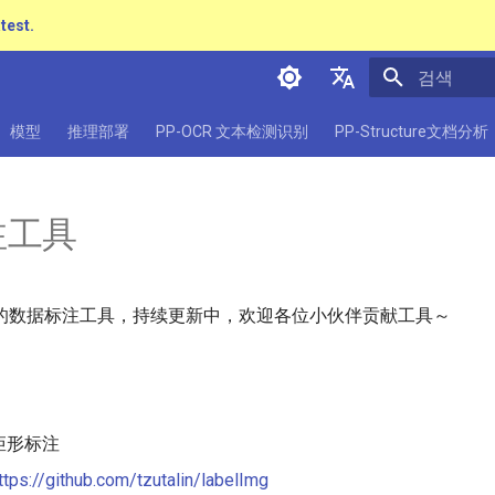
atest.
검색 초기화
简体中文
模型
推理部署
PP-OCR 文本检测识别
PP-Structure文档分析
English
日本語
注工具
Pу́сский язы́к
हिन्दी
的数据标注工具，持续更新中，欢迎各位小伙伴贡献工具～
한국인
Help translating
矩形标注
ttps://github.com/tzutalin/labelImg