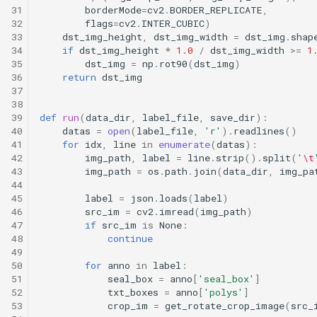
31
borderMode
=
cv2
.
BORDER_REPLICATE
,
32
flags
=
cv2
.
INTER_CUBIC
)
33
dst_img_height
,
dst_img_width
=
dst_img
.
shap
34
if
dst_img_height
*
1.0
/
dst_img_width
>=
1
35
dst_img
=
np
.
rot90
(
dst_img
)
36
return
dst_img
37
38
39
def
run
(
data_dir
,
label_file
,
save_dir
):
40
datas
=
open
(
label_file
,
'r'
)
.
readlines
()
41
for
idx
,
line
in
enumerate
(
datas
):
42
img_path
,
label
=
line
.
strip
()
.
split
(
'
\t
43
img_path
=
os
.
path
.
join
(
data_dir
,
img_pa
44
45
label
=
json
.
loads
(
label
)
46
src_im
=
cv2
.
imread
(
img_path
)
47
if
src_im
is
None
:
48
continue
49
50
for
anno
in
label
:
51
seal_box
=
anno
[
'seal_box'
]
52
txt_boxes
=
anno
[
'polys'
]
53
crop_im
=
get_rotate_crop_image
(
src_