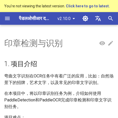
You're not viewing the latest version.
Click here to go to latest.
खो
पैडलओसीआर दस्तावेज़ीकरण
v2.10.0
ज
简体中文
概述
多硬件安装飞桨
基于Python预测引擎推理
概述
概述
概述
高精度中文场景文本识别模型
数码管识别
1. 项目介绍
车牌识别
概述
通用中英文OCR数据集
社区贡献
多硬件安装飞桨
基本概念
模型量化
PP-OCRv3技术报告
基本概念
基于Python预测引擎推理
返回识别位置
DB与DB++
CRNN
Text Gestalt
CAN
PGNet
TableMaster
VI-LayoutXLM
शु
English
印章检测与识别
SVTR
रू
快速开始
基于C++预测引擎推理
快速开始
快速开始
文本检测算法
液晶屏读数识别
2. 环境搭建
其它数据标注工具
手写中文OCR数据集
附录
支持硬件列表
文本检测
模型裁剪
PP-OCRv4技术报告
版面分析
基于C++预测引擎推理
怎样完成基于图像数据的
EAST
Rosetta
Text Telescope
LaTeX-OCR
TableSLANet
LayoutLM
日本語
手写体识别
抽取任务
क
Pу́сский язы́к
Visual Studio 2019
快速安装
模型库
文本识别算法
包装生产日期
其它数据合成工具
垂类多语言OCR数据集
2.1 准备PaddleDetection环
文本识别
知识蒸馏
paddleocr package使用说
表格识别
服务化部署
SAST
STAR-Net
UniMERNet
SDMGR
1. 项目介绍
रें
Community CMake 编译指南
境
हिन्दी
效果展示
模型训练
文本超分辨率算法
PCB文字识别
版面分析数据集
文本方向分类器
多语言模型
版面恢复
PSENet
RARE
PP-FormulaNet
弯曲文字识别在OCR任务中有着广泛的应用，比如：自然场
한국인
服务化部署
2.2 准备PaddleOCR环境
景下的招牌，艺术文字，以及常见的印章文字识别。
运行环境
推理部署
公式识别算法
表格识别数据集
关键信息提取
动手学OCR
关键信息提取
FCENet
SRN
Help translating
在本项目中，将以印章识别任务为例，介绍如何使用
Android部署
3. 数据集准备
PaddleDetection和PaddleOCR完成印章检测和印章文字识
模型库
博客
端到端OCR算法
关键信息提取数据集
模型微调
Enhanced CTC Loss
DRRG
NRTR
Jetson部署
别任务。
3.1 数据标注
模型训练
表格识别算法
训练tricks
切片操作
CT
SAR
项目难点：