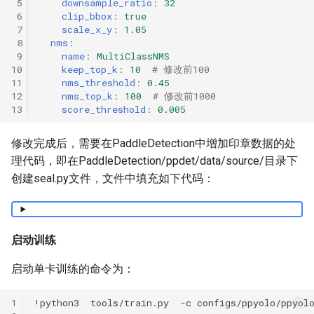
 5
downsample_ratio
:
32
 6
clip_bbox
:
true
 7
scale_x_y
:
1.05
 8
nms
:
 9
name
:
MultiClassNMS
10
keep_top_k
:
10
# 修改前100
11
nms_threshold
:
0.45
12
nms_top_k
:
100
# 修改前1000
13
score_threshold
:
0.005
修改完成后，需要在PaddleDetection中增加印章数据的处
理代码，即在PaddleDetection/ppdet/data/source/目录下
创建seal.py文件，文件中填充如下代码：
启动训练
启动单卡训练的命令为：
1
!python3
tools/train.py
-c
configs/ppyolo/ppyol