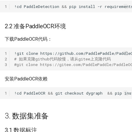
1
!cd
PaddleDetection
&&
pip
install
-r
2.2 准备PaddleOCR环境
下载PaddleOCR代码：
1
!git
clone
2
# 如果克隆github代码较慢，请从gitee上克隆代码
3
#git clone https://gitee.com/PaddlePaddle/PaddleO
安装PaddleOCR依赖
1
!cd
PaddleOCR
&&
git
checkout
dygraph
&&
pip
ins
3. 数据集准备
3.1 数据标注