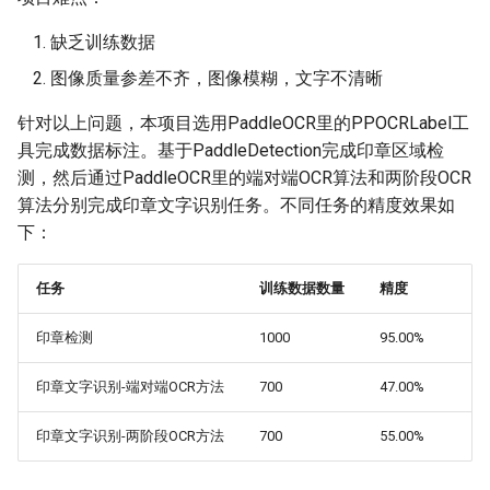
端侧部署
3.2 数据处理
模型压缩
关键信息抽取算法
PaddleOCR模型推理参数
SEED
缺乏训练数据
网页前端部署
4. 印章检测实践
图像质量参差不齐，图像模糊，文字不清晰
博客
使用PaddleOCR架构添加新算
分布式训练
SVTR
Paddle2ONNX模型转化与预
法
5. 印章文字识别实践
针对以上问题，本项目选用PaddleOCR里的PPOCRLabel工
测
项目克隆
SVTRv2
具完成数据标注。基于PaddleDetection完成印章区域检
5.1 端对端印章文字识别实
测，然后通过PaddleOCR里的端对端OCR算法和两阶段OCR
云上飞桨部署工具
践
配置文件内容与生成
ViTSTR
算法分别完成印章文字识别任务。不同任务的精度效果如
下：
Benchmark
5.2 两阶段印章文字识别实
如何生产自定义超轻量模
ABINet
践
任务
训练数据数量
精度
VisionLAN
5.2.1 印章文字检测
印章检测
1000
95.00%
SPIN
5.2.2 印章文字识别
印章文字识别-端对端OCR方法
700
47.00%
RobustScanner
印章文字识别-两阶段OCR方法
700
55.00%
RFL