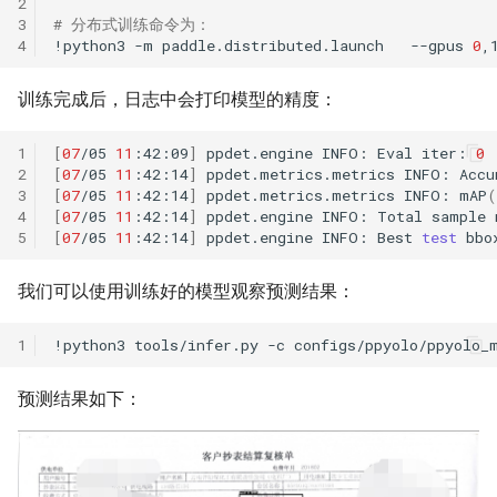
2
3
# 分布式训练命令为：
4
!python3
-m
paddle.distributed.launch
--gpus
0
,
训练完成后，日志中会打印模型的精度：
1
[
07
/05
11
:42:09
]
ppdet.engine
INFO:
Eval
iter:
0
2
[
07
/05
11
:42:14
]
ppdet.metrics.metrics
INFO:
Accu
3
[
07
/05
11
:42:14
]
ppdet.metrics.metrics
INFO:
mAP
(
4
[
07
/05
11
:42:14
]
ppdet.engine
INFO:
Total
sample
5
[
07
/05
11
:42:14
]
ppdet.engine
INFO:
Best
test
bbo
我们可以使用训练好的模型观察预测结果：
1
!python3
tools/infer.py
-c
configs/ppyolo/ppyolo_
预测结果如下：