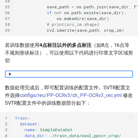
54
55
save_path
=
os
.
path
.
join
(
save_dir
,
f
56
if
not
os
.
path
.
exists
(
save_dir
):
57
os
.
makedirs
(
save_dir
)
58
# print(src_im.shape)
59
cv2
.
imwrite
(
save_path
,
crop_im
)
若训练数据使用
4点标注以外的多点标注
（如8点，16点等
不规则形状标注），可以使用以下代码进行印章文字区域剪
切
数据处理完成后，即可配置训练的配置文件。SVTR配置文
件选择
configs/rec/PP-OCRv3/ch_PP-OCRv3_rec.yml
修改
SVTR配置文件中的训练数据部分如下：
1
Train
:
2
dataset
:
3
name
:
SimpleDataSet
4
data_dir
:
./train_data/seal_ppocr_crop/