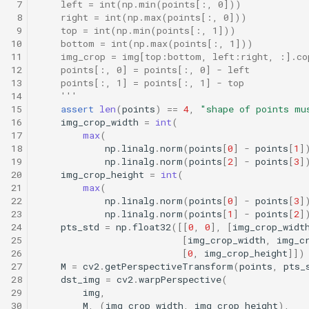
 7
    left = int(np.min(points[:, 0]))
 8
    right = int(np.max(points[:, 0]))
 9
    top = int(np.min(points[:, 1]))
10
    bottom = int(np.max(points[:, 1]))
11
    img_crop = img[top:bottom, left:right, :].co
12
    points[:, 0] = points[:, 0] - left
13
    points[:, 1] = points[:, 1] - top
14
    '''
15
assert
len
(
points
)
==
4
,
"shape of points mu
16
img_crop_width
=
int
(
17
max
(
18
np
.
linalg
.
norm
(
points
[
0
]
-
points
[
1
]
19
np
.
linalg
.
norm
(
points
[
2
]
-
points
[
3
]
20
img_crop_height
=
int
(
21
max
(
22
np
.
linalg
.
norm
(
points
[
0
]
-
points
[
3
]
23
np
.
linalg
.
norm
(
points
[
1
]
-
points
[
2
]
24
pts_std
=
np
.
float32
([[
0
,
0
],
[
img_crop_widt
25
[
img_crop_width
,
img_c
26
[
0
,
img_crop_height
]])
27
M
=
cv2
.
getPerspectiveTransform
(
points
,
pts_
28
dst_img
=
cv2
.
warpPerspective
(
29
img
,
30
M
,
(
img_crop_width
,
img_crop_height
),