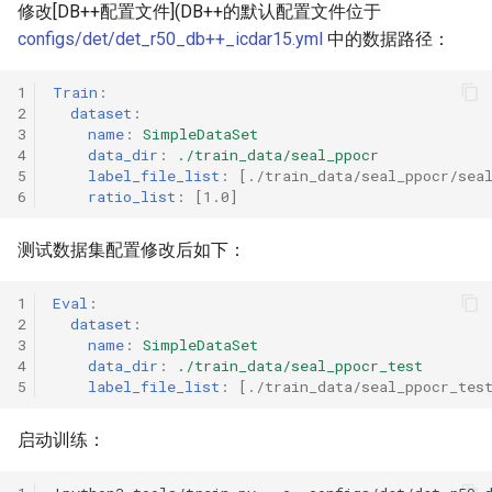
修改[DB++配置文件](DB++的默认配置文件位于
configs/det/det_r50_db++_icdar15.yml
中的数据路径：
1
Train
:
2
dataset
:
3
name
:
SimpleDataSet
4
data_dir
:
./train_data/seal_ppocr
5
label_file_list
:
[
./train_data/seal_ppocr/sea
6
ratio_list
:
[
1.0
]
测试数据集配置修改后如下：
1
Eval
:
2
dataset
:
3
name
:
SimpleDataSet
4
data_dir
:
./train_data/seal_ppocr_test
5
label_file_list
:
[
./train_data/seal_ppocr_tes
启动训练：