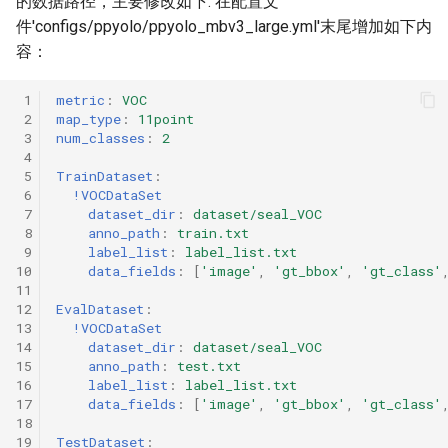
的数据路径，主要修改如下: 在配置文
件'configs/ppyolo/ppyolo_mbv3_large.yml'末尾增加如下内
容：
 1
metric
:
VOC
 2
map_type
:
11point
 3
num_classes
:
2
 4
 5
TrainDataset
:
 6
!VOCDataSet
 7
dataset_dir
:
dataset/seal_VOC
 8
anno_path
:
train.txt
 9
label_list
:
label_list.txt
10
data_fields
:
[
'image'
,
'gt_bbox'
,
'gt_class'
11
12
EvalDataset
:
13
!VOCDataSet
14
dataset_dir
:
dataset/seal_VOC
15
anno_path
:
test.txt
16
label_list
:
label_list.txt
17
data_fields
:
[
'image'
,
'gt_bbox'
,
'gt_class'
18
19
TestDataset
: