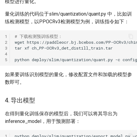
模型进行量化。
量化训练的代码位于slim/quantization/quant.py 中，比如训
练检测模型，以PPOCRv3检测模型为例，训练指令如下：
1
# 下载检测预训练模型：
2
wget
3
tar
xf
4
5
python
deploy/slim/quantization/quant.py
-c
confi
如果要训练识别模型的量化，修改配置文件和加载的模型参
数即可。
4. 导出模型
在得到量化训练保存的模型后，我们可以将其导出为
inference_model，用于预测部署：
1
python
deploy/slim/quantization/export_model.py
-