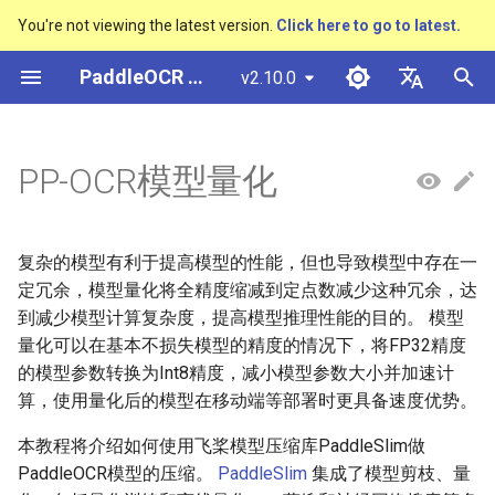
You're not viewing the latest version.
Click here to go to latest.
검
PaddleOCR 문서
v2.10.0
색
简体中文
概述
多硬件安装飞桨
基于Python预测引擎推理
基本概念
快速开始
PP-OCRv3技术报告
概述
概述
概述
概述
通用中英文OCR数据集
社区贡献
多硬件安装飞桨
基本概念
基于Python预测引擎推理
返回识别位置
DB与DB++
CRNN
Text Gestalt
CAN
PGNet
TableMaster
VI-LayoutXLM
高精度中文场景文本识别
数码管识别
表单VQA
车牌识别
초
English
PP-OCR模型量化
SVTR
기
快速开始
基于C++预测引擎推理
文本检测
PP-OCRv4技术报告
快速开始
文本检测算法
通用
其它数据标注工具
手写中文OCR数据集
附录
1. 安装PaddleSlim
支持硬件列表
版面分析
基于C++预测引擎推理
怎样完成基于图像数据的
EAST
Rosetta
Text Telescope
LaTeX-OCR
TableSLANet
LayoutLM
液晶屏读数识别
增值税发票
日本語
抽取任务
手写体识别
화
Pу́сский язы́к
Visual Studio 2019
文本识别
paddleocr package使用说明
模型库
文本识别算法
制造
其它数据合成工具
垂类多语言OCR数据集
2. 准备训练好的模型
表格识别
服务化部署
SAST
STAR-Net
UniMERNet
SDMGR
包装生产日期
印章检测与识别
复杂的模型有利于提高模型的性能，但也导致模型中存在一
Community CMake 编译指南
हिन्दी
定冗余，模型量化将全精度缩减到定点数减少这种冗余，达
文本方向分类器
多语言模型
模型训练
文本超分辨率算法
金融
版面分析数据集
3. 量化训练
版面恢复
PSENet
RARE
PP-FormulaNet
PCB文字识别
通用卡证识别
到减少模型计算复杂度，提高模型推理性能的目的。 模型
한국인
服务化部署
量化可以在基本不损失模型的精度的情况下，将FP32精度
关键信息提取
动手学OCR
推理部署
公式识别算法
交通
表格识别数据集
4. 导出模型
关键信息提取
FCENet
SRN
合同比对
Help translating
的模型参数转换为Int8精度，减小模型参数大小并加速计
Android部署
算，使用量化后的模型在移动端等部署时更具备速度优势。
模型微调
Enhanced CTC Loss
博客
端到端OCR算法
关键信息提取数据集
5. 量化模型部署
DRRG
NRTR
本教程将介绍如何使用飞桨模型压缩库PaddleSlim做
Jetson部署
PaddleOCR模型的压缩。
PaddleSlim
集成了模型剪枝、量
训练tricks
切片操作
表格识别算法
CT
SAR