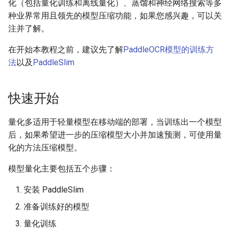
端侧部署
化（包括量化训练和离线量化）、蒸馏和神经网络搜索等多
PaddleOCR模型推理参数解释
关键信息抽取算法
种业界常用且领先的模型压缩功能，如果您感兴趣，可以关
SEED
网页前端部署
注并了解。
分布式训练
使用PaddleOCR架构添加新算
SVTR
在开始本教程之前，建议先了解
PaddleOCR模型的训练方
Paddle2ONNX模型转化与预
法
法
以及
PaddleSlim
测
项目克隆
SVTRv2
云上飞桨部署工具
配置文件内容与生成
ViTSTR
快速开始
Benchmark
如何生产自定义超轻量模型？
ABINet
量化多适用于轻量模型在移动端的部署，当训练出一个模型
后，如果希望进一步的压缩模型大小并加速预测，可使用量
VisionLAN
化的方法压缩模型。
SPIN
模型量化主要包括五个步骤：
安装 PaddleSlim
RobustScanner
准备训练好的模型
RFL
量化训练