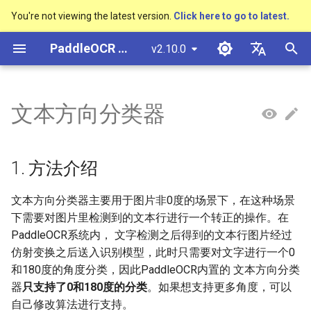
You're not viewing the latest version.
Click here to go to latest.
검
PaddleOCR 문서
v2.10.0
색
简体中文
概述
多硬件安装飞桨
基于Python预测引擎推理
1. 方法介绍
模型量化
PP-OCRv3技术报告
概述
概述
概述
概述
通用中英文OCR数据集
社区贡献
多硬件安装飞桨
基本概念
基于Python预测引擎推理
返回识别位置
DB与DB++
CRNN
Text Gestalt
CAN
PGNet
TableMaster
VI-LayoutXLM
高精度中文场景文本识别
数码管识别
表单VQA
车牌识别
초
English
文本方向分类器
SVTR
기
快速开始
基于C++预测引擎推理
2. 数据准备
模型裁剪
PP-OCRv4技术报告
快速开始
文本检测算法
通用
其它数据标注工具
手写中文OCR数据集
附录
支持硬件列表
版面分析
基于C++预测引擎推理
怎样完成基于图像数据的
EAST
Rosetta
Text Telescope
LaTeX-OCR
TableSLANet
LayoutLM
液晶屏读数识别
增值税发票
日本語
抽取任务
手写体识别
화
Pу́сский язы́к
Visual Studio 2019
知识蒸馏
paddleocr package使用说明
模型库
文本识别算法
制造
其它数据合成工具
垂类多语言OCR数据集
训练集
表格识别
服务化部署
SAST
STAR-Net
UniMERNet
SDMGR
包装生产日期
印章检测与识别
1. 方法介绍
Community CMake 编译指南
हिन्दी
多语言模型
模型训练
文本超分辨率算法
金融
版面分析数据集
测试集
版面恢复
PSENet
RARE
PP-FormulaNet
PCB文字识别
通用卡证识别
文本方向分类器主要用于图片非0度的场景下，在这种场景
한국인
服务化部署
下需要对图片里检测到的文本行进行一个转正的操作。在
3. 启动训练
动手学OCR
推理部署
公式识别算法
交通
表格识别数据集
关键信息提取
FCENet
SRN
合同比对
Help translating
PaddleOCR系统内， 文字检测之后得到的文本行图片经过
Android部署
仿射变换之后送入识别模型，此时只需要对文字进行一个0
Enhanced CTC Loss
博客
端到端OCR算法
关键信息提取数据集
开始训练
DRRG
NRTR
和180度的角度分类，因此PaddleOCR内置的 文本方向分类
Jetson部署
器
只支持了0和180度的分类
。如果想支持更多角度，可以
切片操作
表格识别算法
数据增强
CT
SAR
自己修改算法进行支持。