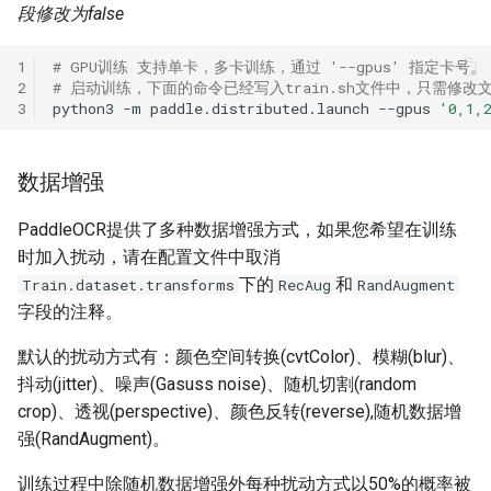
段修改为false
1
# GPU训练 支持单卡，多卡训练，通过 '--gpus' 指定卡号。
2
# 启动训练，下面的命令已经写入train.sh文件中，只需修
3
python3
-m
paddle.distributed.launch
--gpus
'0,1,
数据增强
PaddleOCR提供了多种数据增强方式，如果您希望在训练
时加入扰动，请在配置文件中取消
下的
和
Train.dataset.transforms
RecAug
RandAugment
字段的注释。
默认的扰动方式有：颜色空间转换(cvtColor)、模糊(blur)、
抖动(jitter)、噪声(Gasuss noise)、随机切割(random
crop)、透视(perspective)、颜色反转(reverse),随机数据增
强(RandAugment)。
训练过程中除随机数据增强外每种扰动方式以50%的概率被