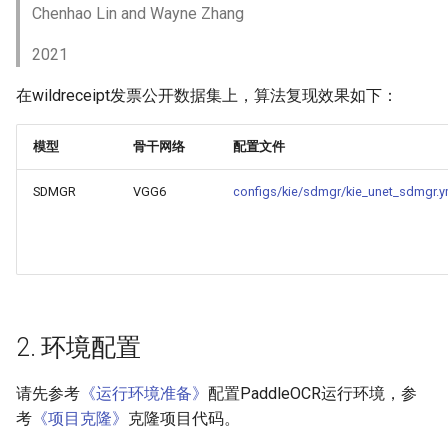
端侧部署
Chenhao Lin and Wayne Zhang
模型压缩
SEED
4.1 Python推理
PaddleOCR模型推理参数
网页前端部署
2021
博客
SVTR
4.2 C++推理部署
分布式训练
在wildreceipt发票公开数据集上，算法复现效果如下：
Paddle2ONNX模型转化与预
测
SVTRv2
4.3 Serving服务化部署
项目克隆
模型
骨干网络
配置文件
云上飞桨部署工具
ViTSTR
4.4 更多推理部署
配置文件内容与生成
SDMGR
VGG6
configs/kie/sdmgr/kie_unet_sdmgr.y
Benchmark
ABINet
5. FAQ
如何生产自定义超轻量模
VisionLAN
引用
SPIN
2. 环境配置
RobustScanner
请先参考
《运行环境准备》
配置PaddleOCR运行环境，参
考
《项目克隆》
克隆项目代码。
RFL