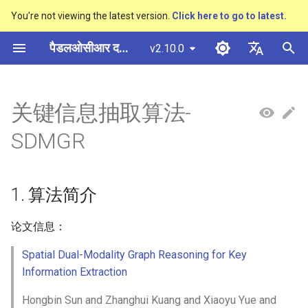
You're not viewing the latest version.
Click here to go to latest.
खो
पैडलओसीआर दस्तावेज़ीकरण
v2.10.0
ज
简体中文
概述
多硬件安装飞桨
基于Python预测引擎推理
概述
概述
DB与DB++
CRNN
Text Gestalt
CAN
PGNet
TableMaster
1. 算法简介
概述
概述
通用中英文OCR数据集
社区贡献
多硬件安装飞桨
基本概念
模型量化
PP-OCRv3技术报告
基本概念
基于Python预测引擎推理
返回识别位置
高精度中文场景文本识别
数码管识别
表单VQA
车牌识别
शु
English
关键信息抽取算法-
SVTR
रू
快速开始
基于C++预测引擎推理
快速开始
快速开始
EAST
Rosetta
Text Telescope
LaTeX-OCR
TableSLANet
2. 环境配置
通用
其它数据标注工具
手写中文OCR数据集
附录
支持硬件列表
文本检测
模型裁剪
PP-OCRv4技术报告
版面分析
基于C++预测引擎推理
怎样完成基于图像数据的
液晶屏读数识别
增值税发票
日本語
SDMGR
抽取任务
手写体识别
क
Pу́сский язы́к
Visual Studio 2019
快速安装
模型库
SAST
STAR-Net
UniMERNet
3. 模型训练、评估、预测
制造
其它数据合成工具
垂类多语言OCR数据集
文本识别
知识蒸馏
paddleocr package使用说
表格识别
服务化部署
包装生产日期
印章检测与识别
रें
Community CMake 编译指南
हिन्दी
1. 算法简介
效果展示
模型训练
PSENet
RARE
PP-FormulaNet
金融
版面分析数据集
3.1 模型训练
文本方向分类器
多语言模型
版面恢复
PCB文字识别
通用卡证识别
한국인
服务化部署
论文信息：
运行环境
推理部署
FCENet
SRN
交通
表格识别数据集
3.2 模型评估
关键信息提取
动手学OCR
关键信息提取
合同比对
Help translating
Android部署
Spatial Dual-Modality Graph Reasoning for Key
模型库
博客
DRRG
NRTR
关键信息提取数据集
3.3 模型预测
模型微调
Enhanced CTC Loss
Information Extraction
Jetson部署
模型训练
CT
SAR
4. 推理部署
训练tricks
切片操作
Hongbin Sun and Zhanghui Kuang and Xiaoyu Yue and