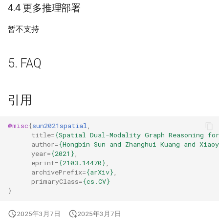
4.4 更多推理部署
暂不支持
5. FAQ
引用
@misc
{
sun2021spatial
,
title
=
{Spatial Dual-Modality Graph Reasoning fo
author
=
{Hongbin Sun and Zhanghui Kuang and Xiao
year
=
{2021}
,
eprint
=
{2103.14470}
,
archivePrefix
=
{arXiv}
,
primaryClass
=
{cs.CV}
}
2025年3月7日
2025年3月7日