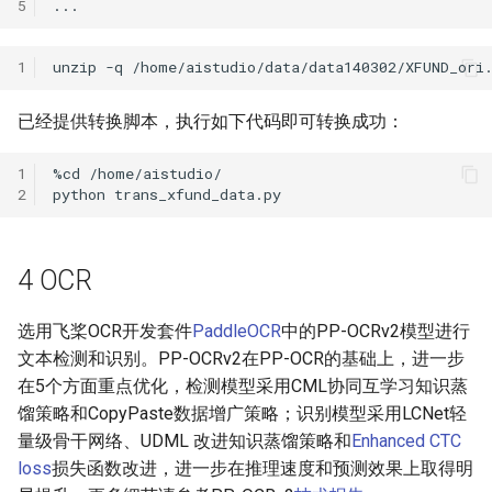
5
1
unzip
-q
/home/aistudio/data/data140302/XFUND_ori
已经提供转换脚本，执行如下代码即可转换成功：
1
%cd
2
python
4 OCR
选用飞桨OCR开发套件
PaddleOCR
中的PP-OCRv2模型进行
文本检测和识别。PP-OCRv2在PP-OCR的基础上，进一步
在5个方面重点优化，检测模型采用CML协同互学习知识蒸
馏策略和CopyPaste数据增广策略；识别模型采用LCNet轻
量级骨干网络、UDML 改进知识蒸馏策略和
Enhanced CTC
loss
损失函数改进，进一步在推理速度和预测效果上取得明