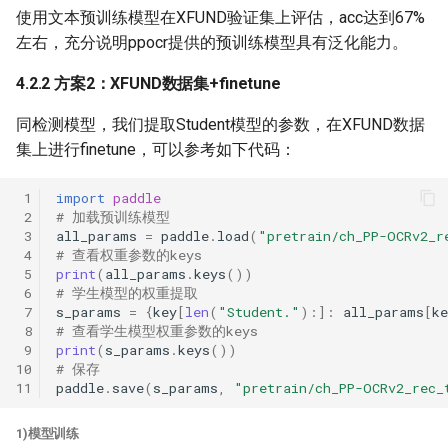
使用文本预训练模型在XFUND验证集上评估，acc达到67%
左右，充分说明ppocr提供的预训练模型具有泛化能力。
4.2.2 方案2：XFUND数据集+finetune
同检测模型，我们提取Student模型的参数，在XFUND数据
集上进行finetune，可以参考如下代码：
 1
import
paddle
 2
# 加载预训练模型
 3
all_params
=
paddle
.
load
(
"pretrain/ch_PP-OCRv2_r
 4
# 查看权重参数的keys
 5
print
(
all_params
.
keys
())
 6
# 学生模型的权重提取
 7
s_params
=
{
key
[
len
(
"Student."
):]:
all_params
[
ke
 8
# 查看学生模型权重参数的keys
 9
print
(
s_params
.
keys
())
10
# 保存
11
paddle
.
save
(
s_params
,
"pretrain/ch_PP-OCRv2_rec_
1)模型训练