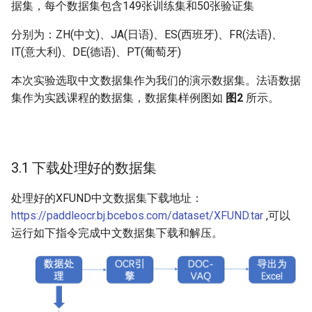
据集，每个数据集包含149张训练集和50张验证集
5.2 RE
分别为：ZH(中文)、JA(日语)、ES(西班牙)、FR(法语)、
IT(意大利)、DE(德语)、PT(葡萄牙)
5.2.1 模型训练
本次实验选取中文数据集作为我们的演示数据集。法语数据
5.2.2 模型评估
集作为实践课程的数据集，数据集样例图如
图2
所示。
5.2.3 模型预测
6 导出Excel
3.1 下载处理好的数据集
更多资源
处理好的XFUND中文数据集下载地址：
https://paddleocr.bj.bcebos.com/dataset/XFUND.tar
,可以
参考链接
运行如下指令完成中文数据集下载和解压。