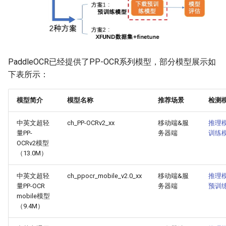
PaddleOCR已经提供了PP-OCR系列模型，部分模型展示如
下表所示：
模型简介
模型名称
推荐场景
检测
中英文超轻
ch_PP-OCRv2_xx
移动端&服
推理
量PP-
务器端
训练
OCRv2模型
（13.0M）
中英文超轻
ch_ppocr_mobile_v2.0_xx
移动端&服
推理
量PP-OCR
务器端
预训
mobile模型
（9.4M）