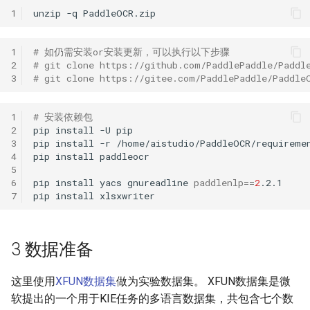
1
unzip
-q
1)模型训练
1
# 如仍需安装or安装更新，可以执行以下步骤
2）模型评估
2
# git clone https://github.com/PaddlePaddle/Paddl
3
# git clone https://gitee.com/PaddlePaddle/Paddle
3)导出模型
1
# 安装依赖包
4)模型预测
2
pip
install
-U
3
pip
install
-r
4
pip
install
5 文档视觉问答(DOC-VQA)
5
6
pip
install
yacs
gnureadline
paddlenlp
==
2
7
pip
install
5.1 SER
5.1.1 模型训练
3 数据准备
5.1.2 模型评估
这里使用
XFUN数据集
做为实验数据集。 XFUN数据集是微
5.1.3 模型预测
软提出的一个用于KIE任务的多语言数据集，共包含七个数