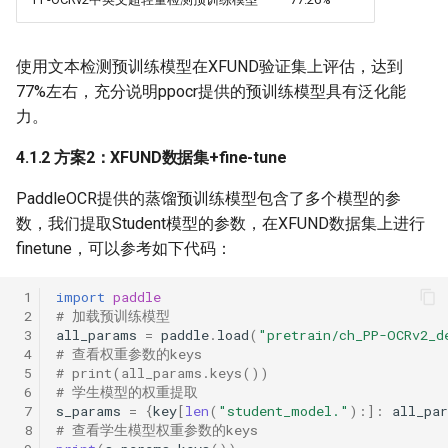
使用文本检测预训练模型在XFUND验证集上评估，达到
77%左右，充分说明ppocr提供的预训练模型具有泛化能
力。
4.1.2 方案2：XFUND数据集+fine-tune
PaddleOCR提供的蒸馏预训练模型包含了多个模型的参
数，我们提取Student模型的参数，在XFUND数据集上进行
finetune，可以参考如下代码：
 1
import
paddle
 2
# 加载预训练模型
 3
all_params
=
paddle
.
load
(
"pretrain/ch_PP-OCRv2_d
 4
# 查看权重参数的keys
 5
# print(all_params.keys())
 6
# 学生模型的权重提取
 7
s_params
=
{
key
[
len
(
"student_model."
):]:
all_pa
 8
# 查看学生模型权重参数的keys