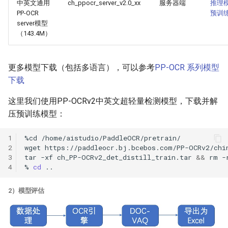
中英文通用
ch_ppocr_server_v2.0_xx
服务器端
推理
PP-OCR
预训
server模型
（143.4M）
更多模型下载（包括多语言），可以参考
PP-OCR 系列模型
下载
这里我们使用PP-OCRv2中英文超轻量检测模型，下载并解
压预训练模型：
1
%cd
2
wget
3
tar
-xf
ch_PP-OCRv2_det_distill_train.tar
&&
rm
-
4
%
cd
2）模型评估