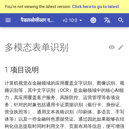
You're not viewing the latest version.
Click here to go to latest.
खो
पैडलओसीआर दस्तावेज़ीकरण
v2.10.0
ज
简体中文
概述
多硬件安装飞桨
基于Python预测引擎推理
概述
概述
概述
高精度中文场景文本识别模型
数码管识别
1 项目说明
车牌识别
概述
通用中英文OCR数据集
社区贡献
多硬件安装飞桨
基本概念
模型量化
PP-OCRv3技术报告
基本概念
基于Python预测引擎推理
返回识别位置
DB与DB++
CRNN
Text Gestalt
CAN
PGNet
TableMaster
VI-LayoutXLM
शु
English
多模态表单识别
SVTR
रू
快速开始
基于C++预测引擎推理
快速开始
快速开始
文本检测算法
液晶屏读数识别
2 安装说明
其它数据标注工具
手写中文OCR数据集
附录
支持硬件列表
文本检测
模型裁剪
PP-OCRv4技术报告
版面分析
基于C++预测引擎推理
怎样完成基于图像数据的
EAST
Rosetta
Text Telescope
LaTeX-OCR
TableSLANet
LayoutLM
日本語
手写体识别
抽取任务
क
Pу́сский язы́к
Visual Studio 2019
快速安装
模型库
文本识别算法
包装生产日期
3 数据准备
其它数据合成工具
垂类多语言OCR数据集
文本识别
知识蒸馏
paddleocr package使用说
表格识别
服务化部署
SAST
STAR-Net
UniMERNet
SDMGR
1 项目说明
रें
Community CMake 编译指南
हिन्दी
效果展示
模型训练
文本超分辨率算法
PCB文字识别
版面分析数据集
3.1 下载处理好的数据集
文本方向分类器
多语言模型
版面恢复
PSENet
RARE
PP-FormulaNet
计算机视觉在金融领域的应用覆盖文字识别、图像识别、视
한국인
服务化部署
频识别等，其中文字识别（OCR）是金融领域中的核心AI能
运行环境
推理部署
公式识别算法
表格识别数据集
3.2 转换为PaddleOCR检测
关键信息提取
动手学OCR
关键信息提取
FCENet
SRN
Help translating
力，其应用覆盖客户服务、风险防控、运营管理等各项业
Android部署
和识别格式
务，针对的对象包括通用卡证票据识别（银行卡、身份证、
模型库
博客
端到端OCR算法
关键信息提取数据集
模型微调
Enhanced CTC Loss
DRRG
NRTR
营业执照等）、通用文本表格识别（印刷体、多语言、手写
Jetson部署
4 OCR
体等）以及一些金融特色票据凭证。通过因此如果能够在结
模型训练
表格识别算法
训练tricks
切片操作
CT
SAR
构化信息提取时同时利用文字、页面布局等信息，便可增强