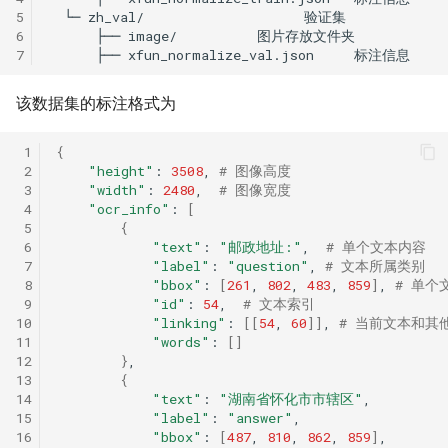
5
└─
zh_val/
6
├──
image/
7
├──
xfun_normalize_val.json
该数据集的标注格式为
 1
{
 2
"height"
:
3508
,
# 图像高度
 3
"width"
:
2480
,
# 图像宽度
 4
"ocr_info"
:
[
 5
{
 6
"text"
:
"邮政地址:"
,
# 单个文本内容
 7
"label"
:
"question"
,
# 文本所属类别
 8
"bbox"
:
[
261
,
802
,
483
,
859
]
,
# 单个
 9
"id"
:
54
,
# 文本索引
10
"linking"
:
[[
54
,
60
]]
,
# 当前文本和其他文
11
"words"
:
[]
12
}
13
{
14
"text"
:
"湖南省怀化市市辖区"
15
"label"
:
"answer"
16
"bbox"
:
[
487
,
810
,
862
,
859
]