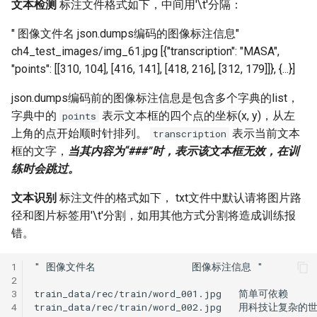
文本检测
标注文件格式如下，中间用'\t'分隔：
" 图像文件名 json.dumps编码的图像标注信息"
ch4_test_images/img_61.jpg [{"transcription": "MASA",
"points": [[310, 104], [416, 141], [418, 216], [312, 179]]}, {...}]
json.dumps编码前的图像标注信息是包含多个字典的list，
字典中的
表示文本框的四个点的坐标(x, y)，从左
points
上角的点开始顺时针排列。
表示当前文本
transcription
框的文字，
当其内容为“###”时，表示该文本框无效，在训
练时会跳过。
文本识别
标注文件的格式如下， txt文件中默认请将图片路
径和图片标签用'\t'分割，如用其他方式分割将造成训练报
错。
1
2
3
4