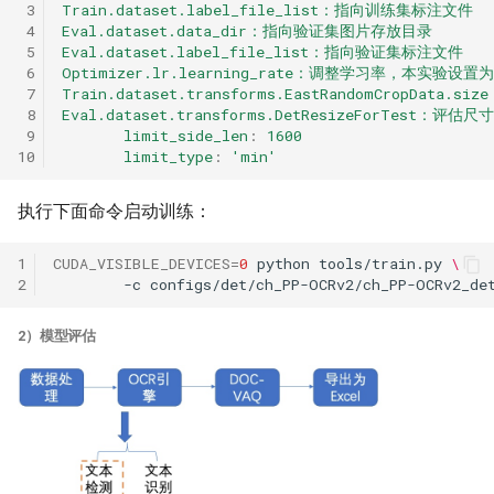
 3
Train.dataset.label_file_list：指向训练集标注文件
 4
Eval.dataset.data_dir：指向验证集图片存放目录
 5
Eval.dataset.label_file_list：指向验证集标注文件
 6
Optimizer.lr.learning_rate：调整学习率，本实验设置为
 7
Train.dataset.transforms.EastRandomCropData.s
 8
Eval.dataset.transforms.DetResizeForTest：
 9
limit_side_len
:
1600
10
limit_type
:
'min'
执行下面命令启动训练：
1
CUDA_VISIBLE_DEVICES
=
0
python
tools/train.py
\
2
-c
2）模型评估