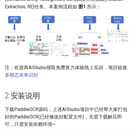
Extraction, RE)任务。本案例流程如
4.2 文本识别
图1
所示：
ParseQ
4.2.1 方案1：预训练模型
CPPD
1）下载预训练模型
SATRN
2）模型评估
4.2.2 方案2：XFUND数据
注：欢迎再AIStudio领取免费算力体验线上实训，项目链接:
集+finetune
多模态表单识别
1)模型训练
2 安装说明
2）模型评估
下载PaddleOCR源码，上述AIStudio项目中已经帮大家打包
4.2.3 方案3：XFUND数据
好的PaddleOCR(已经修改好配置文件)，无需下载解压即
集+finetune+真实通用识别
可，只需安装依赖环境~
数据