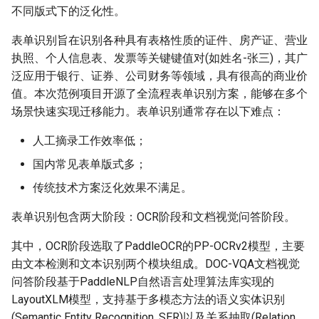
端侧部署
4.1 文本检测
不同版式下的泛化性。
模型压缩
关键信息抽取算法
PaddleOCR模型推理参数
SEED
网页前端部署
4.1.1 方案1：预训练模型
表单识别旨在识别各种具有表格性质的证件、房产证、营业
博客
使用PaddleOCR架构添加新算
分布式训练
SVTR
执照、个人信息表、发票等关键键值对(如姓名-张三)，其广
Paddle2ONNX模型转化与预
法
1）下载预训练模型
泛应用于银行、证券、公司财务等领域，具有很高的商业价
测
项目克隆
SVTRv2
值。本次范例项目开源了全流程表单识别方案，能够在多个
2）模型评估
场景快速实现迁移能力。表单识别通常存在以下难点：
云上飞桨部署工具
配置文件内容与生成
ViTSTR
人工摘录工作效率低；
4.1.2 方案2：XFUND数据
Benchmark
集+fine-tune
如何生产自定义超轻量模
ABINet
国内常见表单版式多；
传统技术方案泛化效果不满足。
1)模型训练
VisionLAN
表单识别包含两大阶段：OCR阶段和文档视觉问答阶段。
2）模型评估
SPIN
其中，OCR阶段选取了PaddleOCR的PP-OCRv2模型，主要
由文本检测和文本识别两个模块组成。DOC-VQA文档视觉
3）导出模型
RobustScanner
问答阶段基于PaddleNLP自然语言处理算法库实现的
LayoutXLM模型，支持基于多模态方法的语义实体识别
4）模型预测
RFL
(Semantic Entity Recognition, SER)以及关系抽取(Relation