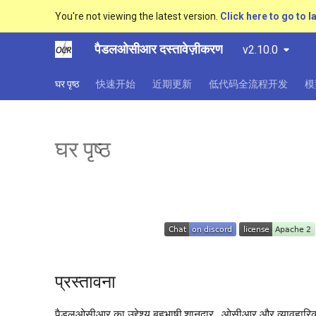
You're not viewing the latest version.
Click here to go to l
पैडलओसीआर दस्तावेज़ीकरण
v2.10.0
घर पृष्ठ
快速开始
近期更新
低代码全流程开发
模
घर पृष्ठ
प्रस्तावना
पैडलओसीआर का उद्देश्य बहुभाषी,शानदार , ओसीआर और व्यावहारिक ओस