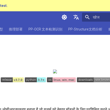
atest.
खोज शुरू करें
简体中文
型
推理部署
PP-OCR 文本检测识别
PP-Structure文档分析
English
日本語
Pу́сский язы́к
हिन्दी
한국인
Help translating
ीआरउपकरण बनाना है जो यूजर्स को बेहतर मॉडलों के लिए प्रशिक्षित करने और उन्ह