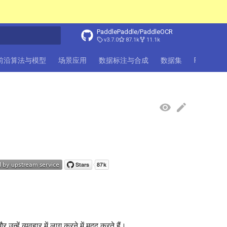
PaddlePaddle/PaddleOCR
v3.7.0
87.1k
11.1k
前沿算法与模型
场景应用
数据标注与合成
数据集
FAQ
社
ें व्यवहार में लागू करने में मदद करते हैं।