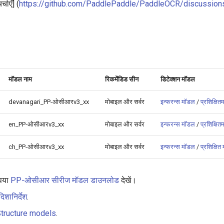
चाएँ] (
https://github.com/PaddlePaddle/PaddleOCR/discussion
मॉडल नाम
रिकमेंडिड सीन
डिटेक्शन मॉडल
devanagari_PP-ओसीआरv3_xx
मोबाइल और सर्वर
इन्फरन्स मॉडल
/
प्रशिक्षि
en_PP-ओसीआरv3_xx
मोबाइल और सर्वर
इन्फरन्स मॉडल
/
प्रशिक्षि
ch_PP-ओसीआरv3_xx
मोबाइल और सर्वर
इन्फरन्स मॉडल
/
प्रशिक्षि
ृपया
PP-ओसीआर सीरीज मॉडल डाउनलोड
देखें।
िशानिर्देश
.
tructure models
.