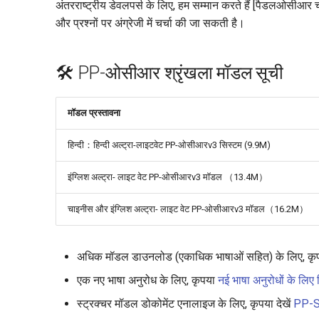
अंतरराष्ट्रीय डेवलपर्स के लिए, हम सम्मान करते हैं [पैडलओसीआर चर्
और प्रश्नों पर अंग्रेजी में चर्चा की जा सकती है।
🛠️ PP-ओसीआर श्रृंखला मॉडल सूची
मॉडल प्रस्तावना
हिन्दी：हिन्दी अल्ट्रा-लाइटवेट PP-ओसीआरv3 सिस्टम (9.9M)
इंग्लिश अल्ट्रा- लाइट वेट PP-ओसीआरv3 मॉडल （13.4M）
चाइनीस और इंग्लिश अल्ट्रा- लाइट वेट PP-ओसीआरv3 मॉडल（16.2M）
अधिक मॉडल डाउनलोड (एकाधिक भाषाओं सहित) के लिए, क
एक नए भाषा अनुरोध के लिए, कृपया
नई भाषा अनुरोधों के लिए द
स्ट्रक्चर मॉडल डोकोमेंट एनालाइज के लिए, कृपया देखें
PP-S