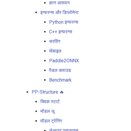
ज्ञान आसवन
इन्फरन्स और डिप्लोमेन्ट
Python इन्फरन्स
C++ इन्फरन्स
सरविंग
मोबाइल
Paddle2ONNX
पैडल क्लाउड
Benchmark
PP-Structure 🔥
क्विक स्टार्ट
मॉडल जू
मॉडल ट्रेनिंग
लेआउट एनालाइस