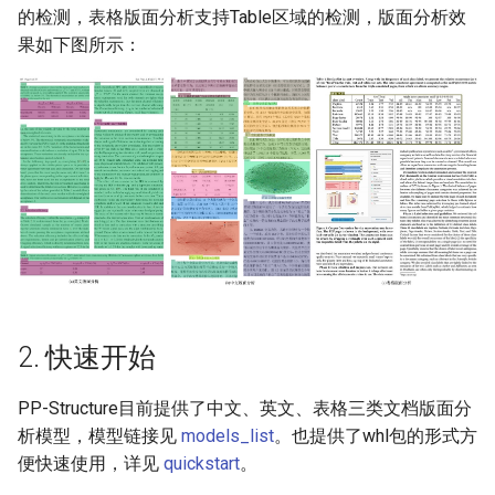
端侧部署
的检测，表格版面分析支持Table区域的检测，版面分析效
模型压缩
关键信息抽取算法
4.2. 更多数据集
PaddleOCR模型推理参数
SEED
果如下图所示：
网页前端部署
博客
5. 开始训练
使用PaddleOCR架构添加新算
分布式训练
SVTR
Paddle2ONNX模型转化与预
法
测
5.1. 启动训练
项目克隆
SVTRv2
云上飞桨部署工具
5.2. FGD蒸馏训练
配置文件内容与生成
ViTSTR
Benchmark
6. 模型评估与预测
如何生产自定义超轻量模
ABINet
6.1. 指标评估
VisionLAN
2. 快速开始
6.2 测试版面分析结果
SPIN
PP-Structure目前提供了中文、英文、表格三类文档版面分
7. 模型导出与预测
RobustScanner
析模型，模型链接见
models_list
。也提供了whl包的形式方
便快速使用，详见
quickstart
。
7.1 模型导出
RFL