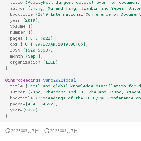
title
=
{PubLayNet: largest dataset ever for document
author
=
{Zhong, Xu and Tang, Jianbin and Yepes, Anto
booktitle
=
{2019 International Conference on Documen
year
=
{2019}
,
volume
=
{}
,
number
=
{}
,
pages
=
{1015-1022}
,
doi
=
{10.1109/ICDAR.2019.00166}
,
ISSN
=
{1520-5363}
,
month
=
{Sep.}
,
organization
=
{IEEE}
}
@inproceedings
{
yang2022focal
,
title
=
{Focal and global knowledge distillation for d
author
=
{Yang, Zhendong and Li, Zhe and Jiang, Xiaoh
booktitle
=
{Proceedings of the IEEE/CVF Conference o
pages
=
{4643--4652}
,
year
=
{2022}
}
2025年3月7日
2025年3月7日