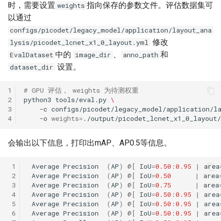
时，需要设置
指向保存的参数文件。评估数据集可
weights
以通过
configs/picodet/legacy_model/application/layout_ana
修改
lysis/picodet_lcnet_x1_0_layout.yml
中的
、
和
EvalDataset
image_dir
anno_path
设置。
dataset_dir
1
# GPU 评估， weights 为待测权重
2
python3
tools/eval.py
\
3
-c
configs/picodet/legacy_model/application/l
4
-o
weights
=
会输出以下信息，打印出mAP、AP0.5等信息。
 1
Average
Precision
(
AP
)
@
[
IoU
=
0.50
:
0.95
|
area
 2
Average
Precision
(
AP
)
@
[
IoU
=
0.50
|
area
 3
Average
Precision
(
AP
)
@
[
IoU
=
0.75
|
area
 4
Average
Precision
(
AP
)
@
[
IoU
=
0.50
:
0.95
|
area
 5
Average
Precision
(
AP
)
@
[
IoU
=
0.50
:
0.95
|
area
 6
Average
Precision
(
AP
)
@
[
IoU
=
0.50
:
0.95
|
area