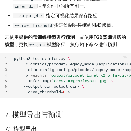
推理文件中的所有图片。
infer_dir
: 指定可视化结果保存路径。
--output_dir
:指定绘制结果框的NMS阈值。
--draw_threshold
若使用
提供的预训练模型进行预测
，或使用
FGD蒸馏训练的
模型
，更换
模型路径，执行如下命令进行预测：
weights
1
python3
tools/infer.py
\
2
-c
configs/picodet/legacy_model/application/l
3
--slim_config
configs/picodet/legacy_model/ap
4
-o
weights
=
'output/picodet_lcnet_x2_5_layout/
5
--infer_img
=
'docs/images/layout.jpg'
\
6
--output_dir
=
output_dir/
\
7
--draw_threshold
=
0
7. 模型导出与预测
7.1 模型导出