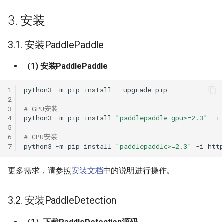
7.2 模型推理
ParseQ
3. 安装
Citations
CPPD
3.1. 安装PaddlePaddle
SATRN
（1) 安装PaddlePaddle
1
python3
-m
pip
install
--upgrade
2
3
# GPU安装
4
python3
-m
pip
install
"paddlepaddle-gpu>=2.3"
-i
5
6
# CPU安装
7
python3
-m
pip
install
"paddlepaddle>=2.3"
-i
更多需求，请参照
安装文档
中的说明进行操作。
3.2. 安装PaddleDetection
（1）下载PaddleDetection源码