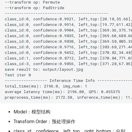
Model：模型结构
Transform Order：预处理操作
class_id、confidence、left_top、right_bottom：分别