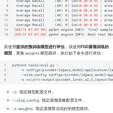
 7
Average
Recall
(
AR
)
@
[
IoU
=
0.50
:
0.95
|
area
 8
Average
Recall
(
AR
)
@
[
IoU
=
0.50
:
0.95
|
area
 9
Average
Recall
(
AR
)
@
[
IoU
=
0.50
:
0.95
|
area
10
Average
Recall
(
AR
)
@
[
IoU
=
0.50
:
0.95
|
area
11
Average
Recall
(
AR
)
@
[
IoU
=
0.50
:
0.95
|
area
12
Average
Recall
(
AR
)
@
[
IoU
=
0.50
:
0.95
|
area
13
[
08
/
15
07
:
07
:
09
]
ppdet
.
engine
INFO
:
Total
sample
14
[
08
/
15
07
:
07
:
09
]
ppdet
.
engine
INFO
:
Best
test
bb
若使用
提供的预训练模型进行评估
，或使用
FGD蒸馏训练的
模型
，更换
模型路径，执行如下命令进行评估：
weights
1
python3
tools/eval.py
\
2
-c
configs/picodet/legacy_model/application/l
3
--slim_config
configs/picodet/legacy_model/ap
4
-o
weights
=
: 指定模型配置文件。
-c
: 指定蒸馏策略配置文件。
--slim_config
: 指定蒸馏算法训好的模型路径。
-o weights