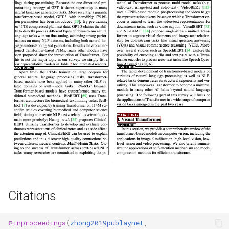
Citations
@inproceedings
{
zhong2019publaynet
,