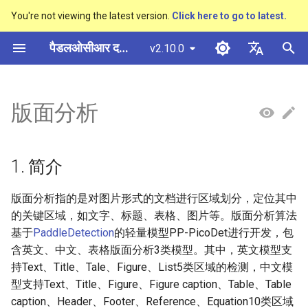
You're not viewing the latest version.
Click here to go to latest.
खो
पैडलओसीआर दस्तावेज़ीकरण
v2.10.0
ज
简体中文
概述
多硬件安装飞桨
基于Python预测引擎推理
概述
1. 简介
基于Python预测引擎推理
返回识别位置
概述
概述
概述
通用中英文OCR数据集
社区贡献
多硬件安装飞桨
基本概念
模型量化
PP-OCRv3技术报告
DB与DB++
CRNN
Text Gestalt
CAN
PGNet
TableMaster
VI-LayoutXLM
高精度中文场景文本识别
数码管识别
表单VQA
车牌识别
शु
English
版面分析
SVTR
रू
快速开始
基于C++预测引擎推理
快速开始
2. 快速开始
基于C++预测引擎推理
怎样完成基于图像数据的信息
文本检测算法
通用
其它数据标注工具
手写中文OCR数据集
附录
支持硬件列表
文本检测
模型裁剪
PP-OCRv4技术报告
EAST
Rosetta
Text Telescope
LaTeX-OCR
TableSLANet
LayoutLM
液晶屏读数识别
增值税发票
日本語
抽取任务
手写体识别
क
Pу́сский язы́к
Visual Studio 2019
快速安装
3. 安装
服务化部署
文本识别算法
制造
其它数据合成工具
垂类多语言OCR数据集
文本识别
知识蒸馏
paddleocr package使用说
SAST
STAR-Net
UniMERNet
SDMGR
包装生产日期
印章检测与识别
1. 简介
रें
Community CMake 编译指南
हिन्दी
效果展示
文本超分辨率算法
金融
版面分析数据集
3.1. 安装PaddlePaddle
文本方向分类器
多语言模型
PSENet
RARE
PP-FormulaNet
PCB文字识别
通用卡证识别
版面分析指的是对图片形式的文档进行区域划分，定位其中
한국인
服务化部署
的关键区域，如文字、标题、表格、图片等。版面分析算法
运行环境
公式识别算法
交通
表格识别数据集
3.2. 安装PaddleDetection
关键信息提取
动手学OCR
FCENet
SRN
合同比对
Help translating
基于
PaddleDetection
的轻量模型PP-PicoDet进行开发，包
Android部署
含英文、中文、表格版面分析3类模型。其中，英文模型支
模型库
4. 数据准备
端到端OCR算法
关键信息提取数据集
模型微调
Enhanced CTC Loss
DRRG
NRTR
持Text、Title、Tale、Figure、List5类区域的检测，中文模
Jetson部署
型支持Text、Title、Figure、Figure caption、Table、Table
模型训练
表格识别算法
4.1. 英文数据集
训练tricks
切片操作
CT
SAR
caption、Header、Footer、Reference、Equation10类区域