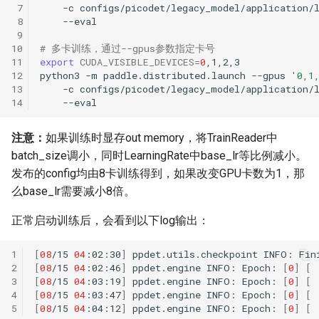
 7
-c
configs/picodet/legacy_model/application/
 8
 9
10
# 多卡训练，通过--gpus参数指定卡号
11
export
CUDA_VISIBLE_DEVICES
=
0
12
python3
-m
paddle.distributed.launch
--gpus
'0,1
13
-c
configs/picodet/legacy_model/application/
14
注意：
如果训练时显存out memory，将TrainReader中
batch_size调小，同时LearningRate中base_lr等比例减小。
发布的config均由8卡训练得到，如果改变GPU卡数为1，那
么base_lr需要减小8倍。
正常启动训练后，会看到以下log输出：
1
[
08
/15
04
:02:30
]
ppdet.utils.checkpoint
INFO:
Fin
2
[
08
/15
04
:02:46
]
ppdet.engine
INFO:
Epoch:
[
0
]
[
3
[
08
/15
04
:03:19
]
ppdet.engine
INFO:
Epoch:
[
0
]
[
4
[
08
/15
04
:03:47
]
ppdet.engine
INFO:
Epoch:
[
0
]
[
5
[
08
/15
04
:04:12
]
ppdet.engine
INFO:
Epoch:
[
0
]
[