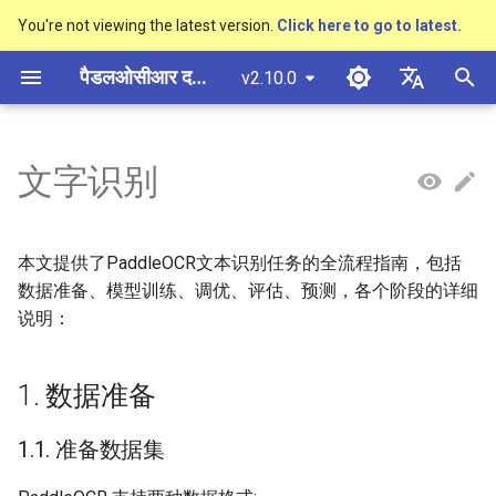
You're not viewing the latest version.
Click here to go to latest.
खो
पैडलओसीआर दस्तावेज़ीकरण
v2.10.0
ज
简体中文
概述
多硬件安装飞桨
基于Python预测引擎推理
1. 数据准备
模型量化
PP-OCRv3技术报告
概述
概述
概述
概述
通用中英文OCR数据集
社区贡献
多硬件安装飞桨
基本概念
基于Python预测引擎推理
返回识别位置
DB与DB++
CRNN
Text Gestalt
CAN
PGNet
TableMaster
VI-LayoutXLM
高精度中文场景文本识别
数码管识别
表单VQA
车牌识别
शु
English
文字识别
SVTR
रू
快速开始
基于C++预测引擎推理
模型裁剪
PP-OCRv4技术报告
快速开始
文本检测算法
通用
其它数据标注工具
手写中文OCR数据集
附录
1.1. 准备数据集
支持硬件列表
版面分析
基于C++预测引擎推理
怎样完成基于图像数据的
EAST
Rosetta
Text Telescope
LaTeX-OCR
TableSLANet
LayoutLM
液晶屏读数识别
增值税发票
日本語
抽取任务
手写体识别
क
Pу́сский язы́к
Visual Studio 2019
知识蒸馏
paddleocr package使用说明
模型库
文本识别算法
制造
其它数据合成工具
垂类多语言OCR数据集
1.2. 自定义数据集
表格识别
服务化部署
SAST
STAR-Net
UniMERNet
SDMGR
包装生产日期
印章检测与识别
本文提供了PaddleOCR文本识别任务的全流程指南，包括
रें
Community CMake 编译指南
हिन्दी
数据准备、模型训练、调优、评估、预测，各个阶段的详细
多语言模型
模型训练
文本超分辨率算法
金融
版面分析数据集
1.3. 数据下载
版面恢复
PSENet
RARE
PP-FormulaNet
PCB文字识别
通用卡证识别
说明：
한국인
服务化部署
动手学OCR
推理部署
公式识别算法
交通
表格识别数据集
1.4. 字典
关键信息提取
FCENet
SRN
合同比对
Help translating
1. 数据准备
Android部署
Enhanced CTC Loss
博客
端到端OCR算法
关键信息提取数据集
1.5. 添加空格类别
DRRG
NRTR
1.1. 准备数据集
Jetson部署
切片操作
表格识别算法
1.6. 数据增强
CT
SAR