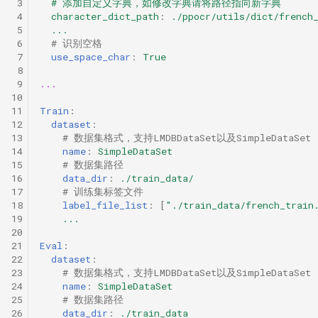
 3
# 添加自定义字典，如修改字典请将路径指向新字典
 4
character_dict_path
:
./ppocr/utils/dict/french
 5
...
 6
# 识别空格
 7
use_space_char
:
True
 8
 9
...
10
11
Train
:
12
dataset
:
13
# 数据集格式，支持LMDBDataSet以及SimpleDataSet
14
name
:
SimpleDataSet
15
# 数据集路径
16
data_dir
:
./train_data/
17
# 训练集标签文件
18
label_file_list
:
[
"./train_data/french_train
19
...
20
21
Eval
:
22
dataset
:
23
# 数据集格式，支持LMDBDataSet以及SimpleDataSet
24
name
:
SimpleDataSet
25
# 数据集路径
26
data_dir
:
./train_data