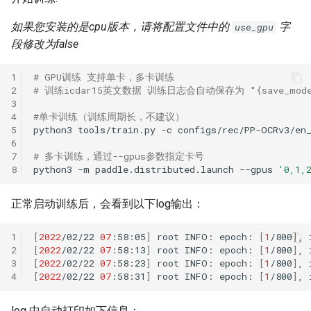
如果您安装的是cpu版本，请将配置文件中的
字
use_gpu
段修改为false
1
# GPU训练 支持单卡，多卡训练
2
# 训练icdar15英文数据 训练日志会自动保存为 "{save_model_
3
4
#单卡训练（训练周期长，不建议）
5
python3
tools/train.py
-c
configs/rec/PP-OCRv3/en
6
7
# 多卡训练，通过--gpus参数指定卡号
8
python3
-m
paddle.distributed.launch
--gpus
'0,1,
正常启动训练后，会看到以下log输出：
1
[
2022
/02/22
07
:58:05
]
root
INFO:
epoch:
[
1
/800
]
,
2
[
2022
/02/22
07
:58:13
]
root
INFO:
epoch:
[
1
/800
]
,
3
[
2022
/02/22
07
:58:23
]
root
INFO:
epoch:
[
1
/800
]
,
4
[
2022
/02/22
07
:58:31
]
root
INFO:
epoch:
[
1
/800
]
,
log 中自动打印如下信息：