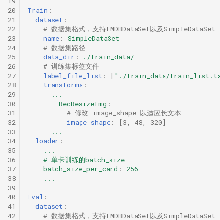
19
20
Train
:
21
dataset
:
22
# 数据集格式，支持LMDBDataSet以及SimpleDataSet
23
name
:
SimpleDataSet
24
# 数据集路径
25
data_dir
:
./train_data/
26
# 训练集标签文件
27
label_file_list
:
[
"./train_data/train_list.t
28
transforms
:
29
...
30
- RecResizeImg
:
31
# 修改 image_shape 以适应长文本
32
image_shape
:
[
3
,
48
,
320
]
33
...
34
loader
:
35
...
36
# 单卡训练的batch_size
37
batch_size_per_card
:
256
38
...
39
40
Eval
:
41
dataset
:
42
# 数据集格式，支持LMDBDataSet以及SimpleDataSet