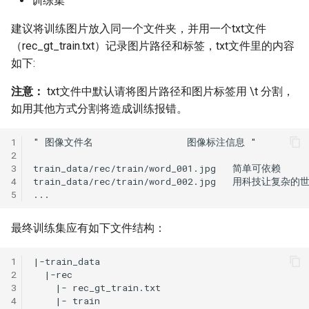
训练集
2.9 模型微调
ParseQ
建议将训练图片放入同一个文件夹，并用一个txt文件
（rec_gt_train.txt）记录图片路径和标签，txt文件里的内容
3. 模型评估与预测
CPPD
如下:
3.1. 指标评估
SATRN
注意：
txt文件中默认请将图片路径和图片标签用 \t 分割，
如用其他方式分割将造成训练报错。
3.2. 测试识别效果
1
4. 模型导出与预测
2
3
4
5. FAQ
5
最终训练集应有如下文件结构：
1
2
3
4