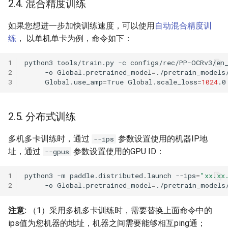
2.4. 混合精度训练
如果您想进一步加快训练速度，可以使用
自动混合精度训
练
， 以单机单卡为例，命令如下：
1
python3
tools/train.py
-c
configs/rec/PP-OCRv3/en
2
-o
Global.pretrained_model
=
./pretrain_models
3
Global.use_amp
=
True
Global.scale_loss
=
1024
.0
2.5. 分布式训练
多机多卡训练时，通过
参数设置使用的机器IP地
--ips
址，通过
参数设置使用的GPU ID：
--gpus
1
python3
-m
paddle.distributed.launch
--ips
=
"xx.xx
2
-o
Global.pretrained_model
=
注意:
（1）采用多机多卡训练时，需要替换上面命令中的
ips值为您机器的地址，机器之间需要能够相互ping通；