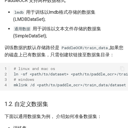
PaddleOCR 支持两种数据格式:
端侧部署
2. 开始训练
PaddleOCR模型推理参数解释
关键信息抽取算法
SEED
用于训练以lmdb格式存储的数据集
lmdb
网页前端部署
(LMDBDataSet);
分布式训练
使用PaddleOCR架构添加新算
2.1. 启动训练
SVTR
用于训练以文本文件存储的数据集
通用数据
Paddle2ONNX模型转化与预
法
(SimpleDataSet);
测
项目克隆
2.2. 断点训练
SVTRv2
训练数据的默认存储路径是
,如果您
PaddleOCR/train_data
云上飞桨部署工具
配置文件内容与生成
2.3. 更换Backbone 训练
ViTSTR
的磁盘上已有数据集，只需创建软链接至数据集目录：
Benchmark
如何生产自定义超轻量模型？
2.4. 混合精度训练
ABINet
1
# linux and mac os
2
ln
-sf
<path/to/dataset>
2.5. 分布式训练
VisionLAN
3
# windows
4
mklink
/d
<path/to/paddle_ocr>/train_data/dataset
2.6. 知识蒸馏训练
SPIN
1.2. 自定义数据集
2.7. 多语言模型训练
RobustScanner
下面以通用数据集为例， 介绍如何准备数据集：
2.8. 其他训练环境
RFL