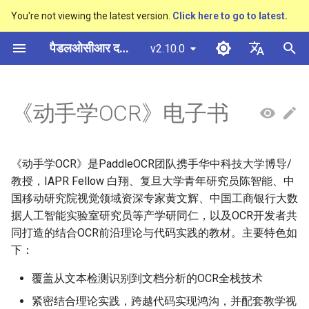
You're not viewing the latest version.
Click here to go to latest.
खो
पैडलओसीआर दस्तावेज़ीकरण
v2.10.0
ज
简体中文
概述
多硬件安装飞桨
基于Python预测引擎推理
基本概念
模型量化
本书结构
概述
概述
概述
概述
通用中英文OCR数据集
社区贡献
多硬件安装飞桨
基本概念
基于Python预测引擎推理
返回识别位置
DB与DB++
CRNN
Text Gestalt
CAN
PGNet
TableMaster
VI-LayoutXLM
高精度中文场景文本识别
数码管识别
表单VQA
车牌识别
शु
English
《动手学OCR》电子书
SVTR
रू
快速开始
基于C++预测引擎推理
文本检测
模型裁剪
资料地址
快速开始
文本检测算法
通用
其它数据标注工具
手写中文OCR数据集
附录
支持硬件列表
版面分析
基于C++预测引擎推理
怎样完成基于图像数据的
EAST
Rosetta
Text Telescope
LaTeX-OCR
TableSLANet
LayoutLM
液晶屏读数识别
增值税发票
日本語
抽取任务
手写体识别
क
Pу́сский язы́к
Visual Studio 2019
文本识别
知识蒸馏
模型库
文本识别算法
制造
其它数据合成工具
垂类多语言OCR数据集
表格识别
服务化部署
SAST
STAR-Net
UniMERNet
SDMGR
包装生产日期
印章检测与识别
《动手学OCR》是PaddleOCR团队携手华中科技大学博导/
रें
Community CMake 编译指南
हिन्दी
教授，IAPR Fellow 白翔、复旦大学青年研究员陈智能、中
文本方向分类器
模型训练
文本超分辨率算法
金融
版面分析数据集
版面恢复
PSENet
RARE
PP-FormulaNet
PCB文字识别
通用卡证识别
国移动研究院视觉领域资深专家黄文辉、中国工商银行大数
한국인
服务化部署
据人工智能实验室研究员等产学研同仁，以及OCR开发者共
关键信息提取
推理部署
公式识别算法
交通
表格识别数据集
关键信息提取
FCENet
SRN
合同比对
Help translating
同打造的结合OCR前沿理论与代码实践的教材。主要特色如
Android部署
下：
模型微调
博客
端到端OCR算法
关键信息提取数据集
DRRG
NRTR
覆盖从文本检测识别到文档分析的OCR全栈技术
Jetson部署
训练tricks
表格识别算法
CT
SAR
紧密结合理论实践，跨越代码实现鸿沟，并配套教学视