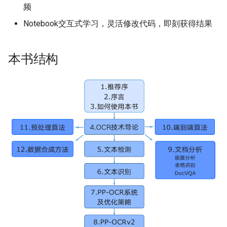
端侧部署
频
关键信息抽取算法
SEED
Notebook交互式学习，灵活修改代码，即刻获得结果
网页前端部署
使用PaddleOCR架构添加新算
SVTR
Paddle2ONNX模型转化与预
法
本书结构
测
SVTRv2
云上飞桨部署工具
ViTSTR
Benchmark
ABINet
VisionLAN
SPIN
RobustScanner
RFL