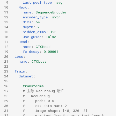
 9
last_pool_type
:
avg
10
Neck
:
11
name
:
SequenceEncoder
12
encoder_type
:
svtr
13
dims
:
64
14
depth
:
2
15
hidden_dims
:
120
16
use_guide
:
False
17
Head
:
18
name
:
CTCHead
19
fc_decay
:
0.00001
20
Loss
:
21
name
:
CTCLoss
22
23
Train
:
24
dataset
:
25
......
26
transforms
:
27
# 去除 RecConAug 增广
28
# - RecConAug:
29
#     prob: 0.5
30
#     ext_data_num: 2
31
#     image_shape: [48, 320, 3]
32
#     max_text_length: *max_text_length