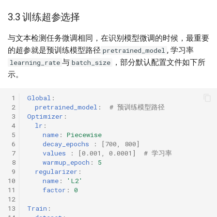
3.3 训练超参选择
与文本检测任务微调相同，在识别模型微调的时候，最重要
的超参就是预训练模型路径
, 学习率
pretrained_model
与
，部分默认配置文件如下所
learning_rate
batch_size
示。
 1
Global
:
 2
pretrained_model
:
# 预训练模型路径
 3
Optimizer
:
 4
lr
:
 5
name
:
Piecewise
 6
decay_epochs 
:
[
700
,
800
]
 7
values 
:
[
0.001
,
0.0001
]
# 学习率
 8
warmup_epoch
:
5
 9
regularizer
:
10
name
:
'L2'
11
factor
:
0
12
13
Train
: