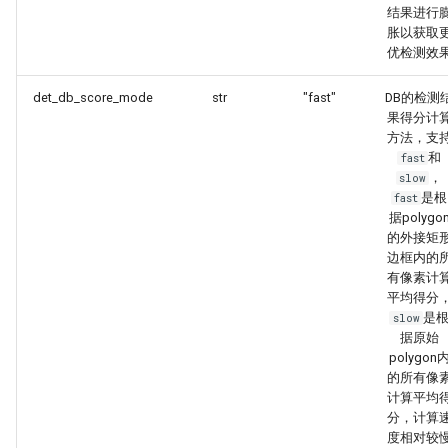
结果进行
胀以获取
优检测效
det_db_score_mode
str
"fast"
DB的检测
果得分计
方法，支
和
fast
，
slow
是根
fast
据polygo
的外接矩
边框内的
有像素计
平均得分
是
slow
据原始
polygon
的所有像
计算平均
分，计算
度相对较