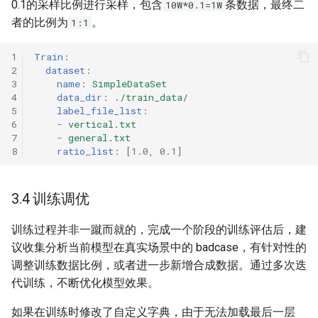
0.1的采样比例进行采样，包含
条数据，最终二
10W*0.1=1W
者的比例为
。
1:1
1
Train
:
2
dataset
:
3
name
:
SimpleDataSet
4
data_dir
:
./train_data/
5
label_file_list
:
6
-
vertical.txt
7
-
general.txt
8
ratio_list
:
[
1.0
,
0.1
]
3.4 训练调优
训练过程并非一蹴而就的，完成一个阶段的训练评估后，建
议收集分析当前模型在真实场景中的 badcase，有针对性的
调整训练数据比例，或者进一步新增合成数据。通过多次迭
代训练，不断优化模型效果。
如果在训练时修改了自定义字典，由于无法加载最后一层