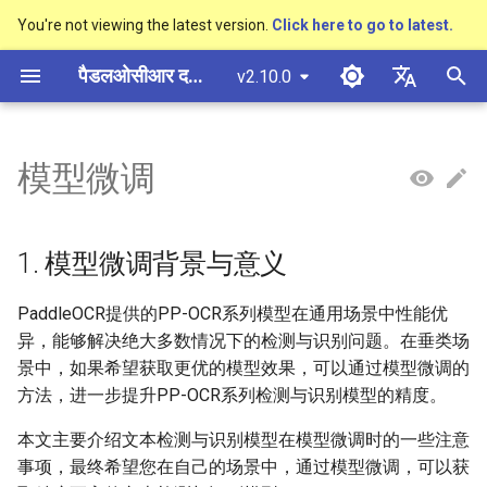
You're not viewing the latest version.
Click here to go to latest.
खो
पैडलओसीआर दस्तावेज़ीकरण
v2.10.0
ज
简体中文
概述
多硬件安装飞桨
基于Python预测引擎推理
1. 模型微调背景与意义
模型量化
PP-OCRv3技术报告
概述
概述
概述
概述
通用中英文OCR数据集
社区贡献
多硬件安装飞桨
基本概念
基于Python预测引擎推理
返回识别位置
DB与DB++
CRNN
Text Gestalt
CAN
PGNet
TableMaster
VI-LayoutXLM
高精度中文场景文本识别
数码管识别
表单VQA
车牌识别
शु
English
模型微调
SVTR
रू
快速开始
基于C++预测引擎推理
2. 文本检测模型微调
模型裁剪
PP-OCRv4技术报告
快速开始
文本检测算法
通用
其它数据标注工具
手写中文OCR数据集
附录
支持硬件列表
版面分析
基于C++预测引擎推理
怎样完成基于图像数据的
EAST
Rosetta
Text Telescope
LaTeX-OCR
TableSLANet
LayoutLM
液晶屏读数识别
增值税发票
日本語
抽取任务
手写体识别
क
Pу́сский язы́к
Visual Studio 2019
知识蒸馏
paddleocr package使用说明
模型库
文本识别算法
制造
其它数据合成工具
垂类多语言OCR数据集
2.1 数据选择
表格识别
服务化部署
SAST
STAR-Net
UniMERNet
SDMGR
包装生产日期
印章检测与识别
1. 模型微调背景与意义
रें
Community CMake 编译指南
हिन्दी
多语言模型
模型训练
文本超分辨率算法
金融
版面分析数据集
2.2 模型选择
版面恢复
PSENet
RARE
PP-FormulaNet
PCB文字识别
通用卡证识别
PaddleOCR提供的PP-OCR系列模型在通用场景中性能优
한국인
服务化部署
异，能够解决绝大多数情况下的检测与识别问题。在垂类场
动手学OCR
推理部署
公式识别算法
交通
表格识别数据集
2.3 训练超参选择
关键信息提取
FCENet
SRN
合同比对
Help translating
景中，如果希望获取更优的模型效果，可以通过模型微调的
Android部署
方法，进一步提升PP-OCR系列检测与识别模型的精度。
Enhanced CTC Loss
博客
端到端OCR算法
关键信息提取数据集
2.4 预测超参选择
DRRG
NRTR
Jetson部署
本文主要介绍文本检测与识别模型在模型微调时的一些注意
3. 文本识别模型微调
切片操作
表格识别算法
事项，最终希望您在自己的场景中，通过模型微调，可以获
CT
SAR