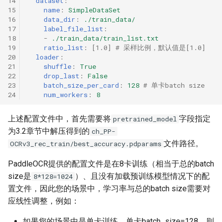
14
dataset
:
15
name
:
SimpleDataSet
16
data_dir
:
./train_data/
17
label_file_list
:
18
-
./train_data/train_list.txt
19
ratio_list
:
[
1.0
]
# 采样比例，默认值是[1.0]
20
loader
:
21
shuffle
:
True
22
drop_last
:
False
23
batch_size_per_card
:
128
# 单卡batch size
24
num_workers
:
8
上述配置文件中，首先需要将
字段指定
pretrained_model
为3.2章节中解压得到的
ch_PP-
文件路径。
OCRv3_rec_train/best_accuracy.pdparams
PaddleOCR提供的配置文件是在8卡训练（相当于总的batch
size是
）、且没有加载预训练模型情况下的配
8*128=1024
置文件，因此您的场景中，学习率与总的batch size需要对
应线性调整，例如：
如果您的场景中是单卡训练，单卡batch_size=128，则