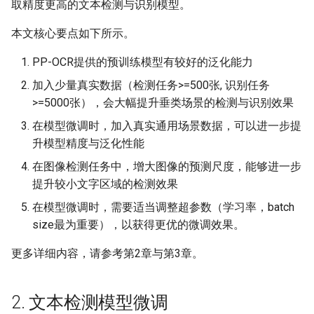
端侧部署
取精度更高的文本检测与识别模型。
PaddleOCR模型推理参数解释
关键信息抽取算法
3.1 数据选择
SEED
本文核心要点如下所示。
网页前端部署
分布式训练
使用PaddleOCR架构添加新算
3.2 模型选择
SVTR
PP-OCR提供的预训练模型有较好的泛化能力
Paddle2ONNX模型转化与预
法
加入少量真实数据（检测任务>=500张, 识别任务
测
项目克隆
3.3 训练超参选择
SVTRv2
>=5000张），会大幅提升垂类场景的检测与识别效果
云上飞桨部署工具
配置文件内容与生成
3.4 训练调优
ViTSTR
在模型微调时，加入真实通用场景数据，可以进一步提
升模型精度与泛化性能
Benchmark
如何生产自定义超轻量模型？
ABINet
在图像检测任务中，增大图像的预测尺度，能够进一步
提升较小文字区域的检测效果
VisionLAN
在模型微调时，需要适当调整超参数（学习率，batch
size最为重要），以获得更优的微调效果。
SPIN
更多详细内容，请参考第2章与第3章。
RobustScanner
RFL
2. 文本检测模型微调