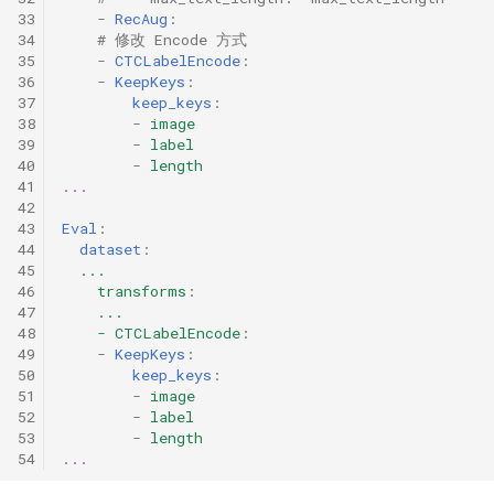
33
-
RecAug
:
34
# 修改 Encode 方式
35
-
CTCLabelEncode
:
36
-
KeepKeys
:
37
keep_keys
:
38
-
image
39
-
label
40
-
length
41
...
42
43
Eval
:
44
dataset
:
45
...
46
transforms
:
47
...
48
- CTCLabelEncode
:
49
-
KeepKeys
:
50
keep_keys
:
51
-
image
52
-
label
53
-
length
54
...