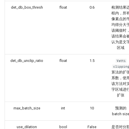
det_db_box_thresh
float
0.6
检测结果
框内，所
像素点的
均得分大
该阈值时
该结果会
认为是文
区域
det_db_unclip_ratio
float
1.5
Vatti
clippin
算法的扩
系数，使
该方法对
字区域进
扩张
max_batch_size
int
10
预测的
batch siz
use_dilation
bool
False
是否对分