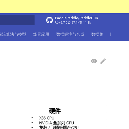
PaddlePaddle/PaddleOCR
v3.7.0
87.1k
11.1k
前沿算法与模型
场景应用
数据标注与合成
数据集
FAQ
社
：