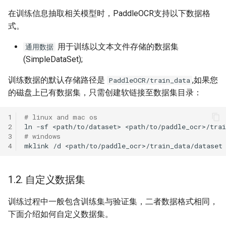
端侧部署
在训练信息抽取相关模型时，PaddleOCR支持以下数据格
2. 开始训练
PaddleOCR模型推理参数解释
关键信息抽取算法
SEED
式。
网页前端部署
分布式训练
使用PaddleOCR架构添加新算
2.1. 启动训练
SVTR
用于训练以文本文件存储的数据集
通用数据
Paddle2ONNX模型转化与预
法
(SimpleDataSet);
测
项目克隆
2.2. 断点训练
SVTRv2
训练数据的默认存储路径是
,如果您
PaddleOCR/train_data
云上飞桨部署工具
配置文件内容与生成
2.3. 混合精度训练
ViTSTR
的磁盘上已有数据集，只需创建软链接至数据集目录：
Benchmark
如何生产自定义超轻量模型？
2.4. 分布式训练
ABINet
1
# linux and mac os
2
ln
-sf
<path/to/dataset>
3
# windows
2.5. 知识蒸馏训练
VisionLAN
4
mklink
/d
<path/to/paddle_ocr>/train_data/dataset
2.6. 其他训练环境
SPIN
1.2. 自定义数据集
3. 模型评估与预测
RobustScanner
训练过程中一般包含训练集与验证集，二者数据格式相同，
3.1. 指标评估
RFL
下面介绍如何自定义数据集。