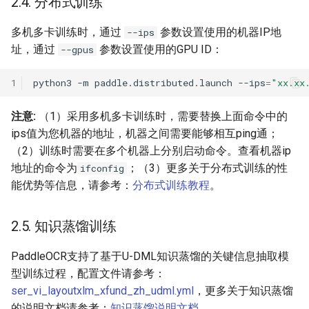
2.4. 分布式训练
多机多卡训练时，通过
参数设置使用的机器IP地
--ips
址，通过
参数设置使用的GPU ID：
--gpus
1
python3
-m
paddle.distributed.launch
--ips
=
"xx.xx
注意:
（1）采用多机多卡训练时，需要替换上面命令中的
ips值为您机器的地址，机器之间需要能够相互ping通；
（2）训练时需要在多个机器上分别启动命令。查看机器ip
地址的命令为
；（3）更多关于分布式训练的性
ifconfig
能优势等信息，请参考：
分布式训练教程
。
2.5. 知识蒸馏训练
PaddleOCR支持了基于U-DML知识蒸馏的关键信息抽取模
型训练过程，配置文件请参考：
ser_vi_layoutxlm_xfund_zh_udml.yml
，更多关于知识蒸馏
的说明文档请参考：
知识蒸馏说明文档
。