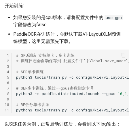
开始训练:
如果您安装的是cpu版本，请将配置文件中的
use_gpu
字段修改为false
PaddleOCR在训练时，会默认下载VI-LayoutXLM预训
练模型，这里无需预先下载。
 1
# GPU训练 支持单卡，多卡训练
 2
# 训练日志会自动保存到 配置文件中"{Global.save_model_
 3
 4
# SER单卡训练
 5
python3
tools/train.py
-c
 6
 7
# SER多卡训练，通过--gpus参数指定卡号
 8
python3
-m
paddle.distributed.launch
--gpus
'0,1
 9
10
# RE任务单卡训练
11
python3
tools/train.py
-c
以SER任务为例，正常启动训练后，会看到以下log输出：