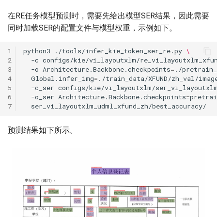
在RE任务模型预测时，需要先给出模型SER结果，因此需要
同时加载SER的配置文件与模型权重，示例如下。
1
python3
./tools/infer_kie_token_ser_re.py
\
2
-c
configs/kie/vi_layoutxlm/re_vi_layoutxlm_xfu
3
-o
Architecture.Backbone.checkpoints
=
./pretrain
4
Global.infer_img
=
./train_data/XFUND/zh_val/imag
5
-c_ser
configs/kie/vi_layoutxlm/ser_vi_layoutxl
6
-o_ser
Architecture.Backbone.checkpoints
=
pretra
7
预测结果如下所示。