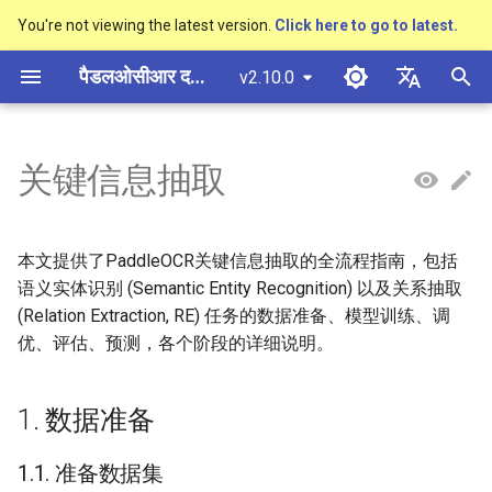
You're not viewing the latest version.
Click here to go to latest.
खो
पैडलओसीआर दस्तावेज़ीकरण
v2.10.0
ज
简体中文
概述
多硬件安装飞桨
基于Python预测引擎推理
1. 数据准备
模型量化
PP-OCRv3技术报告
概述
概述
概述
概述
通用中英文OCR数据集
社区贡献
多硬件安装飞桨
基本概念
基于Python预测引擎推理
返回识别位置
DB与DB++
CRNN
Text Gestalt
CAN
PGNet
TableMaster
VI-LayoutXLM
高精度中文场景文本识别
数码管识别
表单VQA
车牌识别
शु
English
关键信息抽取
SVTR
रू
快速开始
基于C++预测引擎推理
模型裁剪
PP-OCRv4技术报告
快速开始
文本检测算法
通用
其它数据标注工具
手写中文OCR数据集
附录
1.1. 准备数据集
支持硬件列表
版面分析
基于C++预测引擎推理
怎样完成基于图像数据的
EAST
Rosetta
Text Telescope
LaTeX-OCR
TableSLANet
LayoutLM
液晶屏读数识别
增值税发票
日本語
抽取任务
手写体识别
क
Pу́сский язы́к
Visual Studio 2019
知识蒸馏
paddleocr package使用说明
模型库
文本识别算法
制造
其它数据合成工具
垂类多语言OCR数据集
1.2. 自定义数据集
表格识别
服务化部署
SAST
STAR-Net
UniMERNet
SDMGR
包装生产日期
印章检测与识别
本文提供了PaddleOCR关键信息抽取的全流程指南，包括
रें
Community CMake 编译指南
हिन्दी
语义实体识别 (Semantic Entity Recognition) 以及关系抽取
多语言模型
模型训练
文本超分辨率算法
金融
版面分析数据集
（1）训练集
版面恢复
PSENet
RARE
PP-FormulaNet
PCB文字识别
通用卡证识别
(Relation Extraction, RE) 任务的数据准备、模型训练、调
한국인
服务化部署
优、评估、预测，各个阶段的详细说明。
动手学OCR
推理部署
公式识别算法
交通
表格识别数据集
（2）验证集
关键信息提取
FCENet
SRN
合同比对
Help translating
Android部署
1. 数据准备
Enhanced CTC Loss
博客
端到端OCR算法
关键信息提取数据集
（3）字典文件
DRRG
NRTR
Jetson部署
1.1. 准备数据集
切片操作
表格识别算法
1.3. 数据下载
CT
SAR