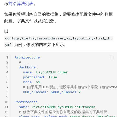
考
前沿算法列表
。
如果你希望训练自己的数据集，需要修改配置文件中的数据
配置、字典文件以及类别数。
以
configs/kie/vi_layoutxlm/ser_vi_layoutxlm_xfund_zh.
为例，修改的内容如下所示。
yml
 1
Architecture
:
 2
# ...
 3
Backbone
:
 4
name
:
LayoutXLMForSer
 5
pretrained
:
True
 6
mode
:
vi
 7
# 由于采用BIO标注，假设字典中包含n个字段（包含other）时，则
 8
num_classes
:
&num_classes
7
 9
10
PostProcess
:
11
name
:
kieSerTokenLayoutLMPostProcess
12
# 修改字典文件的路径为你自定义的数据集的字典路径
13
class_path
:
&class_path
train_data/XFUND/class