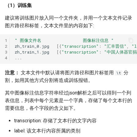
（1）训练集
3.2. 测试信息抽取结果
ParseQ
建议将训练图片放入同一个文件夹，并用一个文本文件记录
4. 模型导出与预测
CPPD
图片路径和标签，文本文件里的内容如下:
4.1 模型导出
SATRN
1
" 图像文件名                 图像标注信息 "
2
zh_train_0
.
jpg
[{
"transcription"
:
"汇丰晋信"
,
"l
3
zh_train_1
.
jpg
[{
"transcription"
:
"中国人体器官捐
4.2 模型推理
4
...
5. FAQ
注意：
文本文件中默认请将图片路径和图片标签用
分
\t
割，如用其他方式分割将造成训练报错。
其中图像标注信息字符串经过json解析之后可以得到一个列
表信息，列表中每个元素是一个字典，存储了每个文本行的
需要信息，各个字段的含义如下。
transcription: 存储了文本行的文字内容
label: 该文本行内容所属的类别