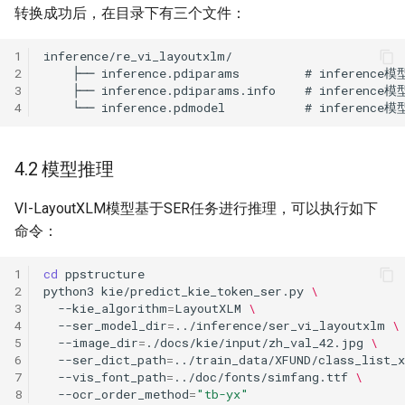
转换成功后，在目录下有三个文件：
1
2
3
4
4.2 模型推理
VI-LayoutXLM模型基于SER任务进行推理，可以执行如下
命令：
1
cd
2
python3
kie/predict_kie_token_ser.py
\
3
--kie_algorithm
=
LayoutXLM
\
4
--ser_model_dir
=
../inference/ser_vi_layoutxlm
\
5
--image_dir
=
./docs/kie/input/zh_val_42.jpg
\
6
--ser_dict_path
=
../train_data/XFUND/class_list_x
7
--vis_font_path
=
../doc/fonts/simfang.ttf
\
8
--ocr_order_method
=
"tb-yx"