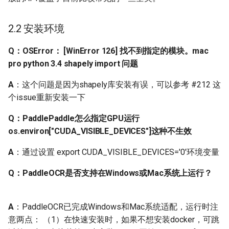
有生成
2.2 安装环境
Q: PaddleOCR在训练的时
候一直使用cosine_decay
Q：OSError： [WinError 126] 找不到指定的模块。mac
的学习率下降策略，这是
pro python 3.4 shapely import 问题
为什么呢？
A
：这个问题是因为shapely库安装有误，可以参考 #212 这
个issue重新安装一下
Q: Cosine学习率的更新策
略是怎样的？训练过程中
Q：PaddlePaddle怎么指定GPU运行
为什么会在一个值上停很
os.environ["CUDA_VISIBLE_DEVICES"]这种不生效
久？
A
：通过设置 export CUDA_VISIBLE_DEVICES='0'环境变量
Q: 之前的CosineWarmup
Q：PaddleOCR是否支持在Windows或Mac系统上运行？
方法为什么不见了？
Q: 训练识别和检测时学习
A
：PaddleOCR已完成Windows和Mac系统适配，运行时注
率要加上warmup，目的是
意两点： （1）在快速安装时，如果不想安装docker，可跳
什么？