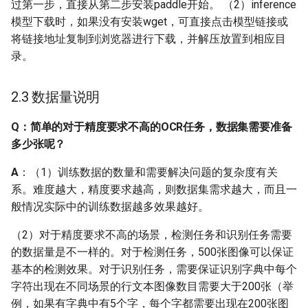
过第一步，直接从第二步安装paddle开始。 （2）inference
模型下载时，如果没有安装wget，可直接点击模型链接或
Q: 关于dygraph分支中，文
将链接地址复制到浏览器进行下载，并解压放置到相应目
本识别模型训练，要使用
录。
数据增强应该如何设置？
Q: 训练过程中，训练程序
2.3 数据量说明
意外退出/挂起，应该如何
解决？
Q：简单的对于精度要求不高的OCR任务，数据集需要准备
多少张呢？
Q: 训练程序启动后直到结
A
：（1）训练数据的数量和需要解决问题的复杂度有关
束，看不到训练过程log？
系。难度越大，精度要求越高，则数据集需求越大，而且一
般情况实际中的训练数据越多效果越好。
Q: 配置文件中的参数num
workers是什么意思，应该
（2）对于精度要求不高的场景，检测任务和识别任务需要
如何设置？
的数据量是不一样的。对于检测任务，500张图像可以保证
基本的检测效果。对于识别任务，需要保证识别字典中每个
2.12 预测
字符出现在不同场景的行文本图像数目需要大于200张（举
例，如果有字典中有5个字，每个字都需要出现在200张图