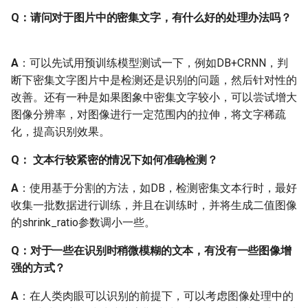
Q：请问对于图片中的密集文字，有什么好的处理办法吗？
Q: 增大batch_size模型训
练速度没有明显提升
A
：可以先试用预训练模型测试一下，例如DB+CRNN，判
Q: 预测时提示图像过大，
断下密集文字图片中是检测还是识别的问题，然后针对性的
显存、内存溢出了，应该
改善。还有一种是如果图象中密集文字较小，可以尝试增大
如何处理？
图像分辨率，对图像进行一定范围内的拉伸，将文字稀疏
化，提高识别效果。
Q: 识别训练时，训练集精
度已经到达90了，但验证
Q： 文本行较紧密的情况下如何准确检测？
集精度一直在70，涨不上
A
：使用基于分割的方法，如DB，检测密集文本行时，最好
去怎么办？
收集一批数据进行训练，并且在训练时，并将生成二值图像
的shrink_ratio参数调小一些。
1.7 补充资料
Q：对于一些在识别时稍微模糊的文本，有没有一些图像增
Q: 对于小白如何快速入门
强的方式？
中文OCR项目实践？
A
：在人类肉眼可以识别的前提下，可以考虑图像处理中的
2. PaddleOCR实战问题