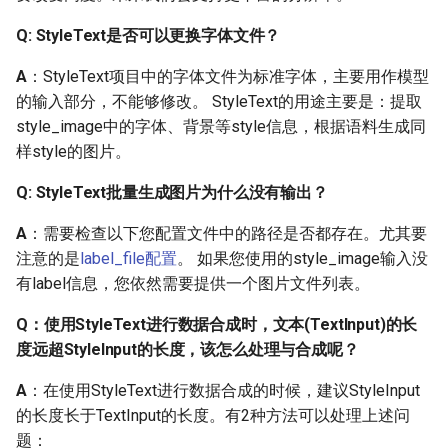
Q: StyleText是否可以更换字体文件？
Q: 采用Paddle-Lite进行端
侧部署，出现问题，环境
A
：StyleText项目中的字体文件为标准字体，主要用作模型
没问题
的输入部分，不能够修改。 StyleText的用途主要是：提取
style_image中的字体、背景等style信息，根据语料生成同
Q: 如何多进程运行
样style的图片。
paddleocr？
Q: StyleText批量生成图片为什么没有输出？
Q: 如何多进程预测？
A
：需要检查以下您配置文件中的路径是否都存在。尤其要
注意的是
label_file配置
。 如果您使用的style_image输入没
Q: 怎么解决paddleOCR在
有label信息，您依然需要提供一个图片文件列表。
T4卡上有越预测越慢的情
况？
Q：使用StyleText进行数据合成时，文本(TextInput)的长
度远超StyleInput的长度，该怎么处理与合成呢？
Q: 在windows上进行cpp
inference的部署时，总是
A
：在使用StyleText进行数据合成的时候，建议StyleInput
提示找不到
的长度长于TextInput的长度。有2种方法可以处理上述问
paddle_fluid.dll和
题：