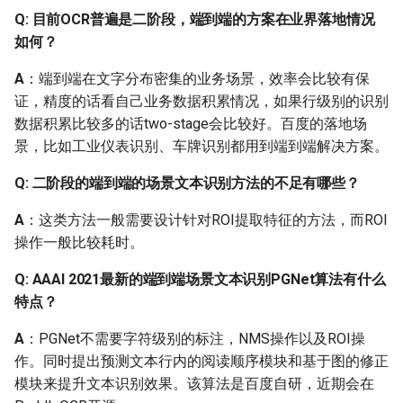
Q: 目前OCR普遍是二阶段，端到端的方案在业界落地情况
Q: 图像正常识别出来的文
如何？
字是OK的，旋转90度后识
别出来的结果就比较差，
A
：端到端在文字分布密集的业务场景，效率会比较有保
有什么方法可以优化？
证，精度的话看自己业务数据积累情况，如果行级别的识别
数据积累比较多的话two-stage会比较好。百度的落地场
Q: 如何识别竹简上的古
景，比如工业仪表识别、车牌识别都用到端到端解决方案。
文？
Q: 二阶段的端到端的场景文本识别方法的不足有哪些？
Q: 只想要识别票据中的部
分片段，重新训练它的
A
：这类方法一般需要设计针对ROI提取特征的方法，而ROI
话，只需要训练文本检测
操作一般比较耗时。
模型就可以了吗？问文本
Q: AAAI 2021最新的端到端场景文本识别PGNet算法有什么
识别，方向分类还是用原
特点？
来的模型这样可以吗？
A
：PGNet不需要字符级别的标注，NMS操作以及ROI操
Q: 如何用PaddleOCR识别
作。同时提出预测文本行内的阅读顺序模块和基于图的修正
视频中的文字？
模块来提升文本识别效果。该算法是百度自研，近期会在