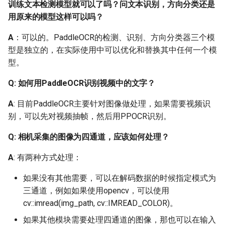
择合适的网络输入
训练文本检测模型就可以了吗？问文本识别，方向分类还是
shape？
用原来的模型这样可以吗？
A
：可以的。PaddleOCR的检测、识别、方向分类器三个模
Q：识别模型框出来的位
型是独立的，在实际使用中可以优化和替换其中任何一个模
置太紧凑，会丢失边缘的
型。
文字信息，导致识别错误
Q: 如何用PaddleOCR识别视频中的文字？
2.7 模型结构
A
: 目前PaddleOCR主要针对图像做处理，如果需要视频识
Q：文本识别训练不加
别，可以先对视频抽帧，然后用PPOCR识别。
LSTM是否可以收敛？
Q: 相机采集的图像为四通道，应该如何处理？
Q：文本识别中LSTM和
A
: 有两种方式处理：
GRU如何选择？
如果没有其他需要，可以在解码数据的时候指定模式为
Q：对于CRNN模型，
三通道，例如如果使用opencv，可以使用
backbone采用DenseNet
cv::imread(img_path, cv::IMREAD_COLOR)。
和ResNet_vd，哪种网络
如果其他模块需要处理四通道的图像，那也可以在输入
结构更好？