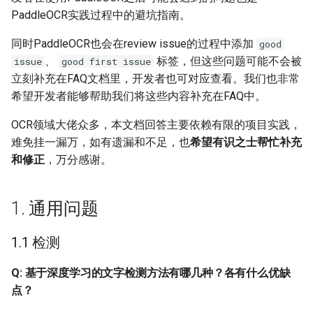
Q: 文本识别方法CRNN关
端侧部署
PaddleOCR实践过程中的避坑指南。
键技术有哪些？
模型压缩
关键信息抽取算法
PaddleOCR模型推理参数
SEED
网页前端部署
同时PaddleOCR也会在review issue的过程中添加
good
Q: 对于中文行文本识别，
博客
使用PaddleOCR架构添加新算
分布式训练
SVTR
、
标签，但这些问题可能不会被
issue
good first issue
CTC和Attention哪种更
Paddle2ONNX模型转化与预
法
立刻补充在FAQ文档里，开发者也可对应查看。我们也非常
优？
测
项目克隆
SVTRv2
希望开发者能够帮助我们将这些内容补充在FAQ中。
Q: 弯曲形变的文字识别需
云上飞桨部署工具
配置文件内容与生成
ViTSTR
OCR领域大佬众多，本文档回答主要依赖有限的项目实践，
要怎么处理？TPS应用场
难免挂一漏万，如有遗漏和不足，也
希望有识之士帮忙补充
景是什么，是否好用？
Benchmark
如何生产自定义超轻量模
ABINet
和修正
，万分感谢。
1.3 端到端
VisionLAN
1. 通用问题
Q: 请问端到端的pgnet相比
SPIN
1.1 检测
于DB+CRNN在准确率上有
优势吗？或者是pgnet最擅
RobustScanner
Q: 基于深度学习的文字检测方法有哪几种？各有什么优缺
长的场景是什么场景呢？
点？
RFL
Q: 目前OCR普遍是二阶