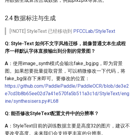
用数据生成算法合成数据，例如pix2pix等算法。
Q：服务部署可以只发布
文本识别，而不带文本检
2.4 数据标注与生成
测模型么？
[!NOTE] StyleText 已经移动到
PFCCLab/StyleText
Q: lite预测库和nb模型版本
Q: Style-Text 如何不文字风格迁移，就像普通文本生成程
不匹配，该如何解决？
序一样默认字体直接输出到分割的背景图？
Q：如何将PaddleOCR预
A
：使用image_synth模式会输出fake_bg.jpg，即为背景
测模型封装成SDK
图。如果想要批量提取背景，可以稍微修改一下代码，将
fake_bg保存下来即可。要修改的位置：
Q：为什么PaddleOCR检
https://github.com/PaddlePaddle/PaddleOCR/blob/de3e2
测预测是只支持一张图片
e7cd3b8b65ee02d7a41e570fa5b511a3c1d/StyleText/eng
测试？即
ine/synthesisers.py#L68
test_batch_size_per_card=1
Q: 能否修改StyleText配置文件中的分辨率？
Q：为什么第一张张图预
测时间很长，第二张之后
A
：StyleText目前的训练数据主要是高度32的图片，建议不
预测时间会降低？
要改变高度。未来我们会支持更丰富的分辨率。