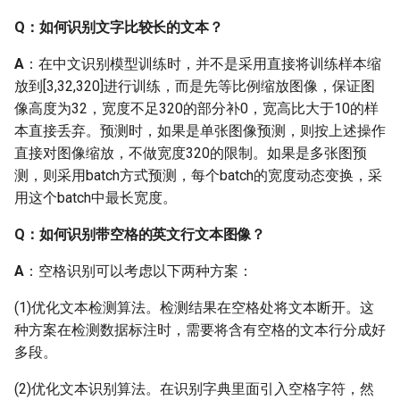
跑了多少个epoch，大概
跑了多久？
Q：如何识别文字比较长的文本？
A
：在中文识别模型训练时，并不是采用直接将训练样本缩
Q：训练文字识别模型，
放到[3,32,320]进行训练，而是先等比例缩放图像，保证图
真实数据有30w，合成数
像高度为32，宽度不足320的部分补0，宽高比大于10的样
据有500w，需要做样本均
本直接丢弃。预测时，如果是单张图像预测，则按上述操作
衡吗？
直接对图像缩放，不做宽度320的限制。如果是多张图预
Q: 当训练数据量少时，如
测，则采用batch方式预测，每个batch的宽度动态变换，采
何获取更多的数据？
用这个batch中最长宽度。
Q：如何识别带空格的英文行文本图像？
2.4 数据标注与生成
A
：空格识别可以考虑以下两种方案：
Q: Style-Text 如何不文字
风格迁移，就像普通文本
(1)优化文本检测算法。检测结果在空格处将文本断开。这
生成程序一样默认字体直
种方案在检测数据标注时，需要将含有空格的文本行分成好
接输出到分割的背景图？
多段。
(2)优化文本识别算法。在识别字典里面引入空格字符，然
Q: 能否修改StyleText配置