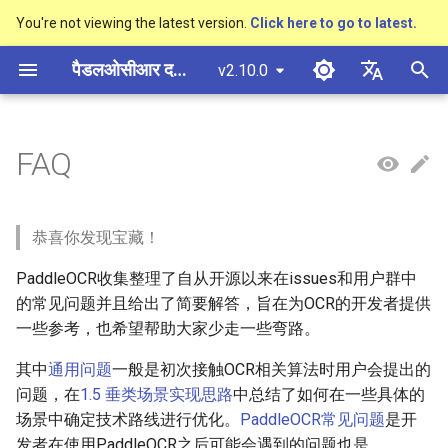
You're not viewing the latest version.
Click here to go to latest.
खो
पैडलओसीआर दस्तावेज़ीकरण
v2.10.0
ज
简体中文
概述
多硬件安装飞桨
基于Python预测引擎推理
概述
概述
概述
概述
概述
通用中英文OCR数据集
1. 通用问题
社区贡献
多硬件安装飞桨
基本概念
模型量化
PP-OCRv3技术报告
基本概念
基于Python预测引擎推理
返回识别位置
DB与DB++
CRNN
Text Gestalt
CAN
PGNet
TableMaster
VI-LayoutXLM
高精度中文场景文本识别
数码管识别
表单VQA
车牌识别
शु
English
FAQ
SVTR
रू
快速开始
基于C++预测引擎推理
快速开始
快速开始
文本检测算法
通用
其它数据标注工具
手写中文OCR数据集
附录
1.1 检测
支持硬件列表
文本检测
模型裁剪
PP-OCRv4技术报告
版面分析
基于C++预测引擎推理
怎样完成基于图像数据的
EAST
Rosetta
Text Telescope
LaTeX-OCR
TableSLANet
LayoutLM
液晶屏读数识别
增值税发票
日本語
抽取任务
手写体识别
क
Pу́сский язы́к
Visual Studio 2019
快速安装
模型库
文本识别算法
制造
其它数据合成工具
垂类多语言OCR数据集
Q: 基于深度学习的文字检
文本识别
知识蒸馏
paddleocr package使用说
表格识别
服务化部署
SAST
STAR-Net
UniMERNet
SDMGR
包装生产日期
印章检测与识别
恭喜你发现宝藏！
रें
Community CMake 编译指南
测方法有哪几种？各有什
हिन्दी
PaddleOCR收集整理了自从开源以来在issues和用户群中
么优缺点？
效果展示
模型训练
文本超分辨率算法
金融
版面分析数据集
文本方向分类器
多语言模型
版面恢复
PSENet
RARE
PP-FormulaNet
PCB文字识别
通用卡证识别
한국인
的常见问题并且给出了简要解答，旨在为OCR的开发者提供
服务化部署
一些参考，也希望帮助大家少走一些弯路。
1.2 识别
运行环境
推理部署
公式识别算法
交通
表格识别数据集
关键信息提取
动手学OCR
关键信息提取
FCENet
SRN
合同比对
Help translating
Android部署
其中
通用问题
一般是初次接触OCR相关算法时用户会提出的
Q: PaddleOCR提供的文本
模型库
博客
端到端OCR算法
关键信息提取数据集
模型微调
Enhanced CTC Loss
DRRG
NRTR
问题，在
1.5 垂类场景实现思路
中总结了如何在一些具体的
识别算法包括哪些？
Jetson部署
场景中确定技术路线进行优化。
PaddleOCR常见问题
是开
模型训练
表格识别算法
训练tricks
切片操作
CT
SAR
发者在使用PaddleOCR之后可能会遇到的问题也是