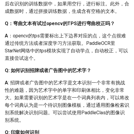
后在识别的训练数据中，如果用空行，进行标注。此外，合
文件中的分辨率？
成数据时，通过拼接训练数据，生成含有空格的文本。
Q: StyleText是否可以更换
Q：弯曲文本有试过opencv的TPS进行弯曲校正吗？
字体文件？
A
：opencv的tps需要标出上下边界对应的点，这个点很难
Q: StyleText批量生成图片
通过传统方法或者深度学习方法获取。PaddleOCR里
为什么没有输出？
StarNet网络中的tps模块实现了自动学点，自动校正，可以
直接尝试这个。
Q：使用StyleText进行数
据合成时，文本
Q: 如何识别招牌或者广告图中的艺术字？
(TextInput)的长度远超
A
: 招牌或者广告图中的艺术字是文本识别一个非常有挑战
StyleInput的长度，该怎么
性的难题，因为艺术字中的单字和印刷体相比，变化非常
处理与合成呢？
大。如果需要识别的艺术字是在一个词典列表内，可以将改
每个词典认为是一个待识别图像模板，通过通用图像检索识
Q: StyleText 合成数据效果
别系统解决识别问题。可以尝试使用PaddleClas的图像识
不好？
别系统。
2.5 预训练模型与微调
Q: 印章如何识别