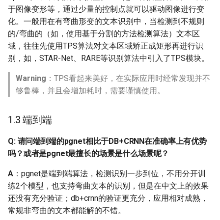
于图像变形等，通过少量的控制点就可以驱动图像进行变
Q：弯曲文本有试过
化。一般用在有弯曲形变的文本识别中，当检测到不规则
opencv的TPS进行弯曲校
的/弯曲的（如，使用基于分割的方法检测算法）文本区
正吗？
域，往往先使用TPS算法对文本区域矫正成矩形再进行识
别，如，STAR-Net、RARE等识别算法中引入了TPS模块。
Q: 如何识别招牌或者广告
图中的艺术字？
Warning
：TPS看起来美好，在实际应用时经常发现并不
够鲁棒，并且会增加耗时，需要谨慎使用。
Q: 印章如何识别
1.3 端到端
Q: 使用预训练模型进行预
测，对于特定字符识别识
Q: 请问端到端的pgnet相比于DB+CRNN在准确率上有优势
别效果较差，怎么解决？
吗？或者是pgnet最擅长的场景是什么场景呢？
Q: 在使用训练好的识别模
A
：pgnet是端到端算法，检测识别一步到位，不用分开训
型进行预测的时候，发现
练2个模型，也支持弯曲文本的识别，但是在中文上的效果
有很多重复的字，这个怎
还没有充分验证；db+crnn的验证更充分，应用相对成熟，
么解决呢？
常规非弯曲的文本都能解的不错。