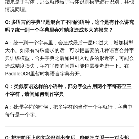
结果是手写体，那么就传给手写体识别模型进行识别，其他
2.9 端到端
情况同理。
Q: 端到端算法PGNet是否
Q: 多语言的字典里是混合了不同的语种，这个是有什么讲究
支持中文识别，速度会很
吗？统一到一个字典里会对精度造成多大的损失？
慢嘛？
A
：统一到一个字典里，会造成最后一层FC过大，增加模型
大小。如果有特殊需求的话，可以把需要的几种语言合并字
Q: 端到端算法PGNet提供
典训练模型，合并字典之后如果引入过多的形近字，可能会
了两种后处理方式，两者
造成精度损失，字符平衡的问题可能也需要考虑一下。在
之间有什么区别呢？
PaddleOCR里暂时将语言字典分开。
Q: 使用PGNet进行eval报
Q：类似泰语这样的小语种，部分字会占用两个字符甚至三
错？
个字符，请问如何制作字典
Q: PGNet有中文预训练模
A
：处理字符的时候，把多字符的当作一个字就行，字典中
型吗？
每行是一个字。
Q: 用于PGNet的训练集，
文本框的标注有要求吗？
Q: 想把简历上的文字识别出来后，能够把关系一一对应起