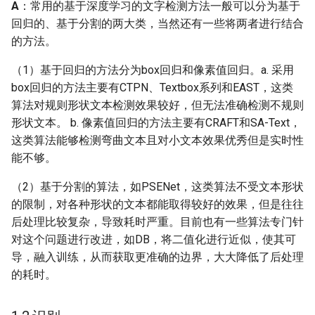
A
：常用的基于深度学习的文字检测方法一般可以分为基于
段，端到端的方案在业界
ParseQ
回归的、基于分割的两大类，当然还有一些将两者进行结合
落地情况如何？
的方法。
CPPD
Q: 二阶段的端到端的场景
（1）基于回归的方法分为box回归和像素值回归。a. 采用
文本识别方法的不足有哪
SATRN
box回归的方法主要有CTPN、Textbox系列和EAST，这类
些？
算法对规则形状文本检测效果较好，但无法准确检测不规则
形状文本。 b. 像素值回归的方法主要有CRAFT和SA-Text，
Q: AAAI 2021最新的端到
这类算法能够检测弯曲文本且对小文本效果优秀但是实时性
端场景文本识别PGNet算
能不够。
法有什么特点？
（2）基于分割的算法，如PSENet，这类算法不受文本形状
1.4 评估方法
的限制，对各种形状的文本都能取得较好的效果，但是往往
后处理比较复杂，导致耗时严重。目前也有一些算法专门针
Q: OCR领域常用的评估指
对这个问题进行改进，如DB，将二值化进行近似，使其可
标是什么？
导，融入训练，从而获取更准确的边界，大大降低了后处理
的耗时。
1.5 垂类场景实现思路