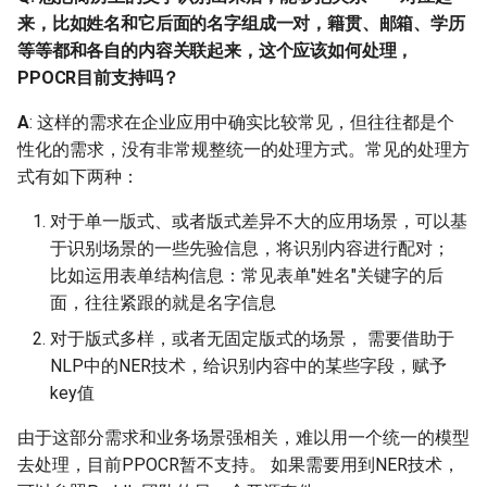
来，比如姓名和它后面的名字组成一对，籍贯、邮箱、学历
Q: 用PGNet做进行端到端
等等都和各自的内容关联起来，这个应该如何处理，
训练时，数据集标注的点
PPOCR目前支持吗？
的个数必须都是统一一样
的吗? 能不能随意标点
A
: 这样的需求在企业应用中确实比较常见，但往往都是个
数，只要能够按顺时针从
性化的需求，没有非常规整统一的处理方式。常见的处理方
左上角开始标这样?
式有如下两种：
2.10 模型效果与效果不一致
对于单一版式、或者版式差异不大的应用场景，可以基
于识别场景的一些先验信息，将识别内容进行配对；
Q: PP-OCR检测效果不
比如运用表单结构信息：常见表单"姓名"关键字的后
好，该如何优化？
面，往往紧跟的就是名字信息
对于版式多样，或者无固定版式的场景， 需要借助于
Q：同一张图通用检测出
NLP中的NER技术，给识别内容中的某些字段，赋予
21个条目，轻量级检测出
key值
26个 ，难道不是轻量级的
好吗？
由于这部分需求和业务场景强相关，难以用一个统一的模型
去处理，目前PPOCR暂不支持。 如果需要用到NER技术，
Q: DB有些框太贴文本了反