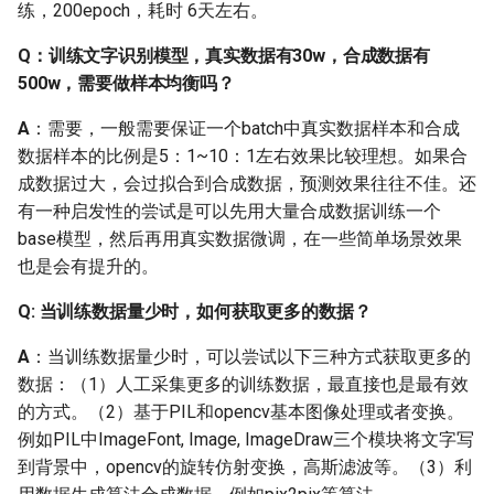
练，200epoch，耗时 6天左右。
点是什么
Q：训练文字识别模型，真实数据有30w，合成数据有
Q：PaddleOCR中，对于
500w，需要做样本均衡吗？
模型预测加速，CPU加速
的途径有哪些？基于
A
：需要，一般需要保证一个batch中真实数据样本和合成
TenorRT加速GPU对输入有
数据样本的比例是5：1~10：1左右效果比较理想。如果合
什么要求？
成数据过大，会过拟合到合成数据，预测效果往往不佳。还
有一种启发性的尝试是可以先用大量合成数据训练一个
Q：hubserving、
base模型，然后再用真实数据微调，在一些简单场景效果
pdserving这两种部署方式
也是会有提升的。
区别是什么？
Q: 当训练数据量少时，如何获取更多的数据？
Q: 目前paddle hub serving
A
：当训练数据量少时，可以尝试以下三种方式获取更多的
只支持 imgpath，如果我
数据：（1）人工采集更多的训练数据，最直接也是最有效
想用imgurl 去哪里改呢？
的方式。（2）基于PIL和opencv基本图像处理或者变换。
例如PIL中ImageFont, Image, ImageDraw三个模块将文字写
Q: C++ 端侧部署可以只对
到背景中，opencv的旋转仿射变换，高斯滤波等。（3）利
OCR的检测部署吗？