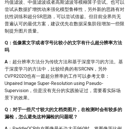
均值滤波、中值滤波或者高斯滤波等模糊算子尝试。也可以
尝试从数据扩增扰动来强化模型鲁棒性，另外新的思路有对
2.1 PaddleOCR repo
抗性训练和超分SR思路，可以尝试借鉴。但目前业界尚无
普遍认可的最优方案，建议优先在数据采集阶段增加一些限
Q: PaddleOCR develop分
制提升图片质量。
支和dygraph分支的区别？
Q：低像素文字或者字号比较小的文字有什么超分辨率方法
Q：PaddleOCR与百度的
吗
其他OCR产品有什么区
A
：超分辨率方法分为传统方法和基于深度学习的方法。基
别？
于深度学习的方法中，比较经典的有SRCNN，另外
CVPR2020也有一篇超分辨率的工作可以参考文章：
2.2 安装环境
Unpaired Image Super-Resolution using Pseudo-
Supervision，但是没有充分的实践验证过，需要看实际场
Q：OSError： [WinError
景下的效果。
126] 找不到指定的模块。
mac pro python 3.4
Q：对于一些尺寸较大的文档类图片，在检测时会有较多的
shapely import 问题
漏检，怎么避免这种漏检的问题呢？
Q：PaddlePaddle怎么指
A
：PaddleOCR中在图像最长边大于960时，将图像等比例