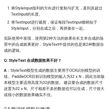
opencv_world346.dll
将StyleInput按列的方向进行复制与扩充，直到其超过
Q: win下C++部署中文识别
TextInput的长度。
乱码的解决方法
将TextInput进行裁剪，保证每段TextInput都稍短于
StyleInput，分别合成之后，再拼接在一起。
Q: windows 3060显卡GPU
模式启动 加载模型慢
实际使用中发现，使用第2种方法的效果在长文本合成的场
景中的合成效果更好，StyleText中提供的也是第2种数据合
Q：想在Mac上部署，从哪
成的逻辑。
里下载预测库呢？
Q: StyleText 合成数据效果不好？
Q：内网环境如何进行服
A
：StyleText模型生成的数据主要用于OCR识别模型的训
务化部署呢？
练。PaddleOCR目前识别模型的输入为32 x N，因此当前版
本模型主要适用高度为32的数据。 建议要合成的数据尺寸
Q: 使用hub_serving部署，
设置为32 x N。尺寸相差不多的数据也可以生成，尺寸很大
延时较高，可能的原因是
或很小的数据效果确实不佳。
什么呀？
Q: 在使用PaddleLite进行