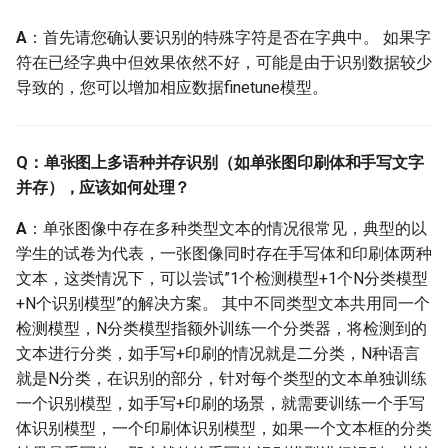
横排和竖排同时支持的？
A
：首先请您确认要识别的特殊字符是否在字典中。 如果字
Q: 目前知识蒸馏有哪些主
符在已经字典中但效果依然不好，可能是由于识别数据较少
要的实践思路？
导致的，您可以增加相应数据finetune模型。
Q: 文字识别模型模型的输
出矩阵需要进行解码才能
Q：单张图上多语种并存识别（如单张图印刷体和手写文字
得到识别的文本。代码中
并存），应该如何处理？
实现为preds_idx =
preds.argmax(axis=2)，也
A
：单张图像中存在多种类型文本的情况很常见，典型的以
就是最佳路径解码法。这
学生的试卷为代表，一张图像同时存在手写体和印刷体两种
是一种贪心算法，是每一
文本，这类情况下，可以尝试”1个检测模型+1个N分类模型
个时间步只将最大概率的
+N个识别模型”的解决方案。 其中不同类型文本共用同一个
字符作为当前时间步的预
检测模型，N分类模型指额外训练一个分类器，将检测到的
测输出，但得到的结果不
文本进行分类，如手写+印刷的情况就是二分类，N种语言
一定是最好的。为什么不
就是N分类，在识别的部分，针对每个类型的文本单独训练
使用beam search这种方式
一个识别模型，如手写+印刷的场景，就需要训练一个手写
进行解码呢？
体识别模型，一个印刷体识别模型，如果一个文本框的分类