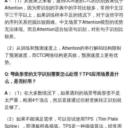
A
：（1）从效果上来看，通用OCR场景CTC的识别效果优于
Attention，因为带识别的字典中的字符比较多，常用中文汉
Q：对于一些尺寸较大的
字三千字以上，如果训练样本不足的情况下，对于这些字符
文档类图片，在检测时会
的序列关系挖掘比较困难。中文场景下Attention模型的优势
有较多的漏检，怎么避免
无法体现。而且Attention适合短语句识别，对长句子识别比
这种漏检的问题呢？
较差。
Q：文档场景中，使用DB
（2）从训练和预测速度上，Attention的串行解码结构限制
模型会出现整行漏检的情
了预测速度，而CTC网络结构更高效，预测速度上更有优
况应该怎么解决？
势。
Q: 弯曲形变的文字识别需要怎么处理？TPS应用场景是什
Q: 弯曲文本（如略微形变
么，是否好用？
的文档图像）漏检问题
A
：（1）在大多数情况下，如果遇到的场景弯曲形变不是
Q：如何识别文字比较长
太严重，检测4个顶点，然后直接通过仿射变换转正识别就
的文本？
足够了。
Q：如何识别带空格的英
（2）如果不能满足需求，可以尝试使用TPS（Thin Plate
文行文本图像？
Spline），即薄板样条插值。TPS是一种插值算法，经常用