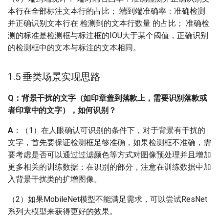
本行在全部标注文本行的占比； 端到端准确率：准确检测
字典里会对精度造成多大
的损失？
并正确识别文本行在 检测到的文本行数量 的占比； 准确检
测的标准是检测框与标注框的IOU大于某个阈值，正确识别
Q：类似泰语这样的小语
的检测框中的文本与标注的文本相同。
种，部分字会占用两个字
符甚至三个字符，请问如
1.5 垂类场景实现思路
何制作字典
Q：背景干扰的文字（如印章盖到落款上，需要识别落款或
Q: 想把简历上的文字识别
者印章中的文字），如何识别？
出来后，能够把关系一一
对应起来，比如姓名和它
A
：（1）在人眼确认可识别的条件下，对于背景有干扰的
后面的名字组成一对，籍
文字，首先要保证检测框足够准确，如果检测框不准确，需
贯、邮箱、学历等等都和
要考虑是否可以通过过滤颜色等方式对图像预处理并且增加
各自的内容关联起来，这
更多相关的训练数据；在识别的部分，注意在训练数据中加
个应该如何处理，PPOCR
入背景干扰类的扩增图像。
目前支持吗？
（2）如果MobileNet模型不能满足需求，可以尝试ResNet
系列大模型来获得更好的效果。
1.6 训练过程与模型调优