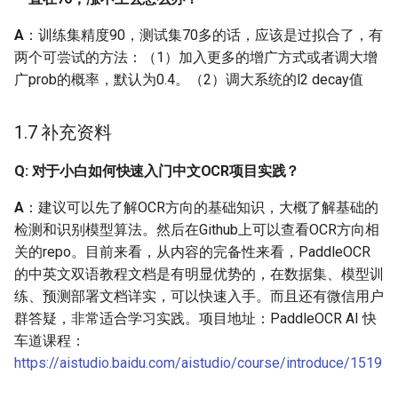
同一张图片上，inference
模型与eval模型结果差别
A
：训练集精度90，测试集70多的话，应该是过拟合了，有
很大，为什么？
两个可尝试的方法：（1）加入更多的增广方式或者调大增
广prob的概率，默认为0.4。（2）调大系统的l2 decay值
Q: 训练模型和测试模型的
检测结果差距较大
1.7 补充资料
Q: PaddleOCR模型Python
Q: 对于小白如何快速入门中文OCR项目实践？
端预测和C++预测结果不
一致？
A
：建议可以先了解OCR方向的基础知识，大概了解基础的
检测和识别模型算法。然后在Github上可以查看OCR方向相
2.11 训练调试与配置文件
关的repo。目前来看，从内容的完备性来看，PaddleOCR
的中英文双语教程文档是有明显优势的，在数据集、模型训
Q: 某个类别的样本比较
练、预测部署文档详实，可以快速入手。而且还有微信用户
少，通过增加训练的迭代
群答疑，非常适合学习实践。项目地址：PaddleOCR AI 快
次数或者是epoch，变相
车道课程：
增加小样本的数目，这样
https://aistudio.baidu.com/aistudio/course/introduce/1519
能缓解这个问题么？