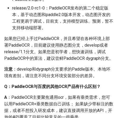
何添加一个数据增强方
release/2.0-rc1-0：PaddleOCR发布的第二个稳定版
法？
本，基于动态图和paddle2.0版本开发，动态图开发的
工程更易于调试，目前支，支持模型训练、预测，暂不
Q: 怎么加速训练过程呢？
支持移动端部署。
Q: 一些特殊场景的数据识
如果您已经上手过PaddleOCR，并且希望在各种环境上部
别效果差，但是数据量很
署PaddleOCR，目前建议使用静态图分支，develop或者
少，不够用来finetune怎么
release/1.1分支。如果您是初学者，想快速训练，调试
办？
PaddleOCR中的算法，建议尝鲜PaddleOCR dygraph分支。
Q: PaddleOCR可以识别灰
注意
：develop和dygraph分支要求的Paddle版本、本地环
度图吗？
境有差别，请注意不同分支环境安装部分的差异。
Q: 如何合成手写中文数据
Q：PaddleOCR与百度的其他OCR产品有什么区别？
集？
A
：PaddleOCR主要聚焦通用ocr，如果有垂类需求，您可
以用PaddleOCR+垂类数据自己训练； 如果缺少带标注的数
Q：PaddleOCR默认不是
据，或者不想投入研发成本，建议直接调用开放的API，开
200个step保存一次模型
放的API覆盖了目前比较常见的一些垂类。
吗？为啥文件夹下面都没