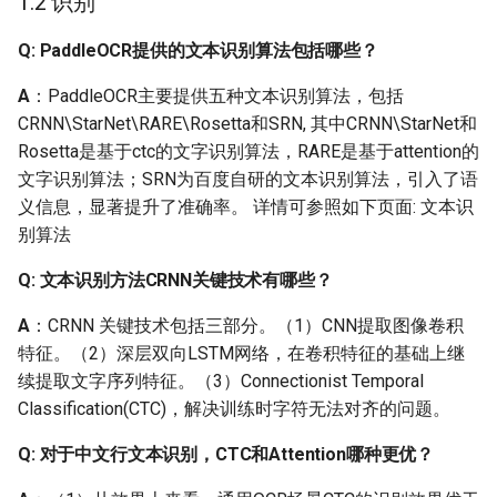
1.2 识别
Q：背景干扰的文字（如
印章盖到落款上，需要识
Q: PaddleOCR提供的文本识别算法包括哪些？
别落款或者印章中的文
字），如何识别？
A
：PaddleOCR主要提供五种文本识别算法，包括
CRNN\StarNet\RARE\Rosetta和SRN, 其中CRNN\StarNet和
Q：请问对于图片中的密
Rosetta是基于ctc的文字识别算法，RARE是基于attention的
集文字，有什么好的处理
文字识别算法；SRN为百度自研的文本识别算法，引入了语
办法吗？
义信息，显著提升了准确率。 详情可参照如下页面: 文本识
别算法
Q： 文本行较紧密的情况
下如何准确检测？
Q: 文本识别方法CRNN关键技术有哪些？
A
：CRNN 关键技术包括三部分。（1）CNN提取图像卷积
Q：对于一些在识别时稍
特征。（2）深层双向LSTM网络，在卷积特征的基础上继
微模糊的文本，有没有一
续提取文字序列特征。（3）Connectionist Temporal
些图像增强的方式？
Classification(CTC)，解决训练时字符无法对齐的问题。
Q：低像素文字或者字号
Q: 对于中文行文本识别，CTC和Attention哪种更优？
比较小的文字有什么超分
辨率方法吗