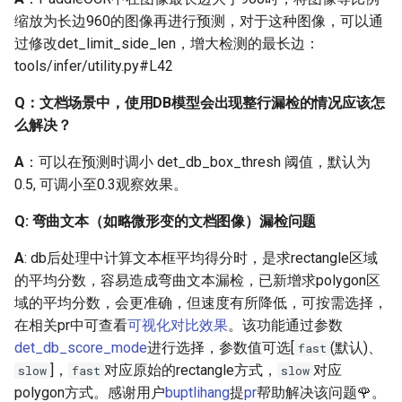
定GPU运行
缩放为长边960的图像再进行预测，对于这种图像，可以通
os.environ["CUDA_VISIBLE_DEVICES"]
过修改det_limit_side_len，增大检测的最长边：
这种不生效
tools/infer/utility.py#L42
Q：PaddleOCR是否支持
Q：文档场景中，使用DB模型会出现整行漏检的情况应该怎
在Windows或Mac系统上
么解决？
运行？
A
：可以在预测时调小 det_db_box_thresh 阈值，默认为
0.5, 可调小至0.3观察效果。
2.3 数据量说明
Q: 弯曲文本（如略微形变的文档图像）漏检问题
Q：简单的对于精度要求
不高的OCR任务，数据集
A
: db后处理中计算文本框平均得分时，是求rectangle区域
需要准备多少张呢？
的平均分数，容易造成弯曲文本漏检，已新增求polygon区
域的平均分数，会更准确，但速度有所降低，可按需选择，
Q：请问PaddleOCR项目
在相关pr中可查看
可视化对比效果
。该功能通过参数
中的中文超轻量和通用模
det_db_score_mode
进行选择，参数值可选[
(默认)、
fast
型用了哪些数据集？训练
]，
对应原始的rectangle方式，
对应
slow
fast
slow
多少样本，gpu什么配置，
polygon方式。感谢用户
buptlihang
提
pr
帮助解决该问题🌹。