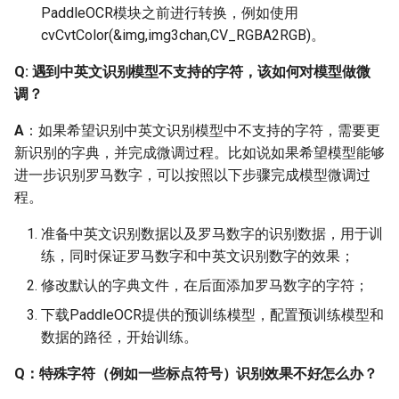
PaddleOCR模块之前进行转换，例如使用
cvCvtColor(&img,img3chan,CV_RGBA2RGB)。
Q: 如何根据不同的硬件平
台选用不同的backbone？
Q: 遇到中英文识别模型不支持的字符，该如何对模型做微
调？
2.8 PP-OCR系统
A
：如果希望识别中英文识别模型中不支持的字符，需要更
Q: 在PP-OCR系统中，文
新识别的字典，并完成微调过程。比如说如果希望模型能够
本检测的骨干网络为什么
进一步识别罗马数字，可以按照以下步骤完成模型微调过
没有使用SE模块？
程。
Q: PP-OCR系统中，文本
准备中英文识别数据以及罗马数字的识别数据，用于训
检测的结果有置信度吗？
练，同时保证罗马数字和中英文识别数字的效果；
修改默认的字典文件，在后面添加罗马数字的字符；
Q: DB文本检测，特征提取
下载PaddleOCR提供的预训练模型，配置预训练模型和
网络金字塔构建的部分代
数据的路径，开始训练。
码在哪儿？
Q：特殊字符（例如一些标点符号）识别效果不好怎么办？
Q：PaddleOCR如何做到