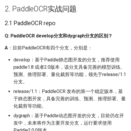
Q：文本检测换成自己的
2. PaddleOCR实战问题
数据没法训练，有一
些”###”是什么意思？
2.1 PaddleOCR repo
Q：如何调试数据读取程
Q: PaddleOCR develop分支和dygraph分支的区别？
序？
A
：目前PaddleOCR有四个分支，分别是：
Q：中文文本检测、文本
develop：基于Paddle静态图开发的分支，推荐使用
识别构建训练集的话，大
paddle1.8 或者2.0版本，该分支具备完善的模型训练、
概需要多少数据量
预测、推理部署、量化裁剪等功能，领先于release/1.1
分支。
Q: config yml文件中的
release/1.1：PaddleOCR 发布的第一个稳定版本，基
ratio_list参数的作用是什
么？
于静态图开发，具备完善的训练、预测、推理部署、量
化裁剪等功能。
Q: iaa里面添加的数据增强
dygraph：基于Paddle动态图开发的分支，目前仍在开
方式，是每张图像训练都
发中，未来将作为主要开发分支，运行要求使用
会做增强还是随机的？如
Paddle2.0.0版本。