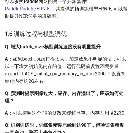
可以参照Paddle团队的另一个开源套件:
而去掉了一些文本的边角
PaddlePaddle/ERNIE
， 其提供的预训练模型ERNIE, 可以帮
影响识别，这个问题有什
助提升NER任务的准确率。
么办法可以缓解吗？
1.6 训练过程与模型调优
Q: 使用合成数据精调小模
型后，效果可以，但是还
Q: 增大batch_size模型训练速度没有明显提升
没开源的小infer模型效果
好，这是为什么呢？
A
：如果batch_size打得太大，加速效果不明显的话，可以
试一下增大初始化内存的值，运行代码前设置环境变量：
Q: 表格识别中，如何提高
export FLAGS_initial_cpu_memory_in_mb=2000 # 设置初
单字的识别结果？
始化内存约2G左右
Q: 动态图分支
Q: 预测时提示图像过大，显存、内存溢出了，应该如何处
(dygraph,release/2.0)，训
理？
练模型和推理模型效果不
A
：可以按照这个PR的修改来缓解显存、内存占用 #2230
一致
Q: 识别训练时，训练集精度已经到达90了，但验证集精度
Q: 自己训练的det模型，在
一直在70，涨不上去怎么办？