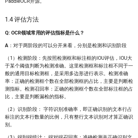
PaddleOCR开源。
Q: 相机采集的图像为四通
道，应该如何处理？
1.4 评估方法
Q: 遇到中英文识别模型不
Q: OCR领域常用的评估指标是什么？
支持的字符，该如何对模
型做微调？
A
：对于两阶段的可以分开来看，分别是检测和识别阶段
Q：特殊字符（例如一些
（1）检测阶段：先按照检测框和标注框的IOU评估，IOU大
标点符号）识别效果不好
于某个阈值判断为检测准确。这里检测框和标注框不同于一
怎么办？
般的通用目标检测框，是采用多边形进行表示。检测准确
率：正确的检测框个数在全部检测框的占比，主要是判断检
Q：单张图上多语种并存
测指标。检测召回率：正确的检测框个数在全部标注框的占
识别（如单张图印刷体和
比，主要是判断漏检的指标。
手写文字并存），应该如
何处理？
（2）识别阶段： 字符识别准确率，即正确识别的文本行占
标注的文本行数量的比例，只有整行文本识别对才算正确识
Q: 多语言的字典里是混合
别。
了不同的语种，这个是有
（3）端到端统计： 端对端召回率：准确检测并正确识别文
什么讲究吗？统一到一个