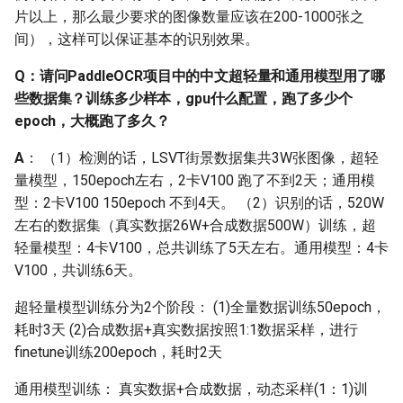
Q: 为什么PaddleOCR检测
片以上，那么最少要求的图像数量应该在200-1000张之
预测是只支持一张图片测
间），这样可以保证基本的识别效果。
试？即
test_batch_size_per_card=1
Q：请问PaddleOCR项目中的中文超轻量和通用模型用了哪
些数据集？训练多少样本，gpu什么配置，跑了多少个
Q: PaddleOCR支持tensorrt
epoch，大概跑了多久？
推理吗？
A
： （1）检测的话，LSVT街景数据集共3W张图像，超轻
Q: 如何使用TensorRT加速
量模型，150epoch左右，2卡V100 跑了不到2天；通用模
PaddleOCR预测？
型：2卡V100 150epoch 不到4天。 （2）识别的话，520W
左右的数据集（真实数据26W+合成数据500W）训练，超
Q: 为什么识别模型做预测
轻量模型：4卡V100，总共训练了5天左右。通用模型：4卡
的时候，预测图片的数量
V100，共训练6天。
数量还会影响预测的精度
超轻量模型训练分为2个阶段： (1)全量数据训练50epoch，
2.13 推理部署
耗时3天 (2)合成数据+真实数据按照1:1数据采样，进行
finetune训练200epoch，耗时2天
Q：PaddleOCR模型推理
通用模型训练： 真实数据+合成数据，动态采样(1：1)训
方式有几种？各自的优缺