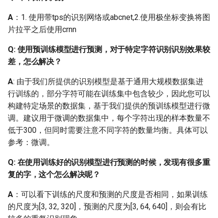
Q：如何更换文本检测/识
A
：1. 使用带tps的识别网络或abcnet,2.使用极坐标变换将图
别的backbone？
片拉平之后使用crnn
Q: 使用预训练模型进行预测，对于特定字符识别识别效果较
Q: 参照文档做实际项目
时，是重新训练还是在官
差，怎么解决？
方训练的基础上进行训
A
: 由于我们所提供的识别模型是基于通用大规模数据集进
练？具体如何操作？
行训练的，部分字符可能在训练集中包含较少，因此您可以
构建特定场景的数据集，基于我们提供的预训练模型进行微
Q: 下载的识别模型解压后
调。建议用于微调的数据集中，每个字符出现的样本数量不
缺失文件，没有期望的
低于300，但同时需要注意不同字符的数量均衡。具体可以
inference.pdiparams,
参考：微调。
inference.pdmodel等文件
Q: 在使用训练好的识别模型进行预测的时候，发现有很多重
Q: 为什么在checkpoints中
复的字，这个怎么解决呢？
load下载的预训练模型会
报错？
A
：可以看下训练的尺度和预测的尺度是否相同，如果训练
的尺度为[3, 32, 320]，预测的尺度为[3, 64, 640]，则会有比
Q: 如何对检测模型