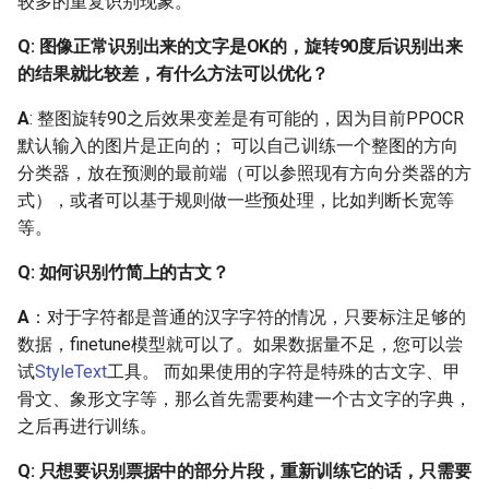
较多的重复识别现象。
finetune，比如冻结前面的
层或某些层使用小的学习
Q: 图像正常识别出来的文字是OK的，旋转90度后识别出来
率学习？
的结果就比较差，有什么方法可以优化？
A
: 整图旋转90之后效果变差是有可能的，因为目前PPOCR
2.6 模型超参调整
默认输入的图片是正向的； 可以自己训练一个整图的方向
分类器，放在预测的最前端（可以参照现有方向分类器的方
Q: DB检测训练输入尺寸
式），或者可以基于规则做一些预处理，比如判断长宽等
640，可以改大一些吗？
等。
Q: 预处理部分，图片的长
Q: 如何识别竹简上的古文？
和宽为什么要处理成32的
倍数？
A
：对于字符都是普通的汉字字符的情况，只要标注足够的
数据，finetune模型就可以了。如果数据量不足，您可以尝
Q: 在识别模型中，为什么
试
StyleText
工具。 而如果使用的字符是特殊的古文字、甲
降采样残差结构的stride为
骨文、象形文字等，那么首先需要构建一个古文字的字典，
(2, 1)？
之后再进行训练。
Q：训练识别时，如何选
Q: 只想要识别票据中的部分片段，重新训练它的话，只需要