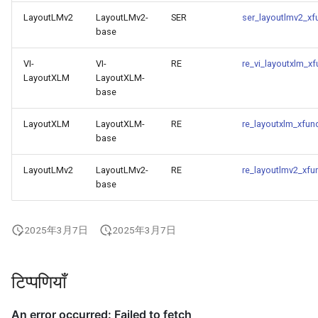
LayoutLMv2
LayoutLMv2-
SER
ser_layoutlmv2_xf
base
VI-
VI-
RE
re_vi_layoutxlm_x
LayoutXLM
LayoutXLM-
base
LayoutXLM
LayoutXLM-
RE
re_layoutxlm_xfun
base
LayoutLMv2
LayoutLMv2-
RE
re_layoutlmv2_xfu
base
2025年3月7日
2025年3月7日
टिप्पणियाँ