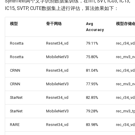
SynthText两个文字识别数据集训练，在IIIT, SVT, IC03, IC13,
IC15, SVTP, CUTE数据集上进行评估，算法效果如下：
模型
骨干网络
Avg
模型存储
Accuracy
Rosetta
Resnet34_vd
79.11%
rec_r34_v
Rosetta
MobileNetV3
75.80%
rec_mv3_n
CRNN
Resnet34_vd
81.04%
rec_r34_vd
CRNN
MobileNetV3
77.95%
rec_mv3_n
StarNet
Resnet34_vd
82.85%
rec_r34_vd
StarNet
MobileNetV3
79.28%
rec_mv3_t
RARE
Resnet34_vd
83.98%
rec_r34_vd