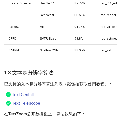
RobustScanner
ResNet31
87.77%
rec_r31_ro
RFL
ResNetRFL
88.63%
rec_resnet_
ParseQ
VIT
91.24%
rec_vit_pa
CPPD
SVTR-Base
93.8%
rec_svtrn
SATRN
ShallowCNN
88.05%
rec_satrn
1.3 文本超分辨率算法
已支持的文本超分辨率算法列表（戳链接获取使用教程）：
Text Gestalt
Text Telescope
在TextZoom公开数据集上，算法效果如下：