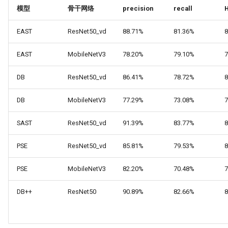
模型
骨干网络
precision
recall
ParseQ
EAST
ResNet50_vd
88.71%
81.36%
8
CPPD
EAST
MobileNetV3
78.20%
79.10%
7
SATRN
DB
ResNet50_vd
86.41%
78.72%
8
DB
MobileNetV3
77.29%
73.08%
7
SAST
ResNet50_vd
91.39%
83.77%
8
PSE
ResNet50_vd
85.81%
79.53%
8
PSE
MobileNetV3
82.20%
70.48%
7
DB++
ResNet50
90.89%
82.66%
8