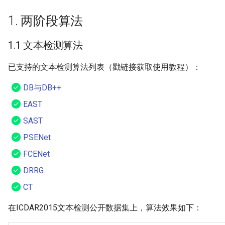
端侧部署
模型压缩
4. 关键信息抽取算法
SEED
PaddleOCR模型推理参数
1. 两阶段算法
网页前端部署
博客
SVTR
分布式训练
1.1 文本检测算法
Paddle2ONNX模型转化与预
测
SVTRv2
项目克隆
已支持的文本检测算法列表（戳链接获取使用教程）：
DB与DB++
云上飞桨部署工具
ViTSTR
配置文件内容与生成
EAST
Benchmark
ABINet
如何生产自定义超轻量模
SAST
PSENet
VisionLAN
FCENet
SPIN
DRRG
CT
RobustScanner
在ICDAR2015文本检测公开数据集上，算法效果如下：
RFL