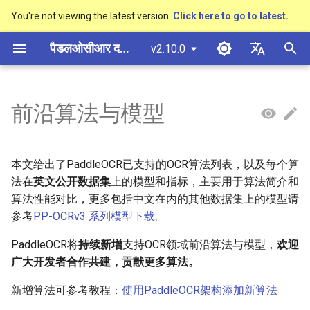
You're not viewing the latest version.
Click here to go to latest.
खो
पैडलओसीआर दस्तावेज़ीकरण
v2.10.0
ज
简体中文
概述
多硬件安装飞桨
基于Python预测引擎推理
概述
概述
1. 两阶段算法
DB与DB++
CRNN
Text Gestalt
CAN
PGNet
TableMaster
VI-LayoutXLM
概述
概述
通用中英文OCR数据集
社区贡献
多硬件安装飞桨
基本概念
模型量化
PP-OCRv3技术报告
基本概念
基于Python预测引擎推理
返回识别位置
高精度中文场景文本识别
数码管识别
表单VQA
车牌识别
शु
English
前沿算法与模型
SVTR
रू
快速开始
基于C++预测引擎推理
快速开始
快速开始
EAST
Rosetta
Text Telescope
LaTeX-OCR
TableSLANet
LayoutLM
通用
其它数据标注工具
手写中文OCR数据集
附录
1.1 文本检测算法
支持硬件列表
文本检测
模型裁剪
PP-OCRv4技术报告
版面分析
基于C++预测引擎推理
怎样完成基于图像数据的
液晶屏读数识别
增值税发票
日本語
抽取任务
手写体识别
क
Pу́сский язы́к
Visual Studio 2019
快速安装
模型库
SAST
STAR-Net
UniMERNet
SDMGR
制造
其它数据合成工具
垂类多语言OCR数据集
1.2 文本识别算法
文本识别
知识蒸馏
paddleocr package使用说
表格识别
服务化部署
包装生产日期
印章检测与识别
本文给出了PaddleOCR已支持的OCR算法列表，以及每个算
रें
Community CMake 编译指南
हिन्दी
法在
英文公开数据集
上的模型和指标，主要用于算法简介和
效果展示
模型训练
PSENet
RARE
PP-FormulaNet
金融
版面分析数据集
1.3 文本超分辨率算法
文本方向分类器
多语言模型
版面恢复
PCB文字识别
通用卡证识别
算法性能对比，更多包括中文在内的其他数据集上的模型请
한국인
服务化部署
参考
PP-OCRv3 系列模型下载
。
运行环境
推理部署
FCENet
SRN
交通
表格识别数据集
1.4 公式识别算法
关键信息提取
动手学OCR
关键信息提取
合同比对
Help translating
PaddleOCR将
持续新增
支持OCR领域前沿算法与模型，
欢迎
Android部署
广大开发者合作共建，贡献更多算法。
模型库
博客
2. 端到端算法
DRRG
NRTR
关键信息提取数据集
模型微调
Enhanced CTC Loss
Jetson部署
新增算法可参考教程：
使用PaddleOCR架构添加新算法
模型训练
3. 表格识别算法
CT
SAR
训练tricks
切片操作