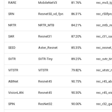
RARE
MobileNetV3
81.76%
rec_mv3_tp
SRN
Resnet50_vd_fpn
86.31%
rec_r50fp
NRTR
NRTR_MTB
84.21%
rec_mtb_nr
SAR
Resnet31
87.20%
rec_r31_sa
SEED
Aster_Resnet
85.35%
rec_resnet
SVTR
SVTR-Tiny
89.25%
rec_svtr_t
ViTSTR
ViTSTR
79.82%
rec_vitstr
ABINet
Resnet45
90.75%
rec_r45_ab
VisionLAN
Resnet45
90.30%
rec_r45_vi
SPIN
ResNet32
90.00%
rec_r32_ga