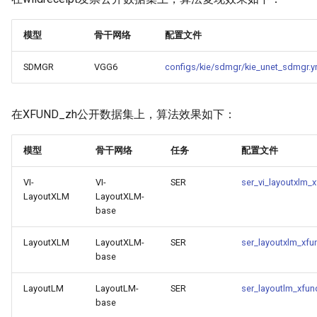
模型
骨干网络
配置文件
SDMGR
VGG6
configs/kie/sdmgr/kie_unet_sdmgr.y
在XFUND_zh公开数据集上，算法效果如下：
模型
骨干网络
任务
配置文件
VI-
VI-
SER
ser_vi_layoutxlm_
LayoutXLM
LayoutXLM-
base
LayoutXLM
LayoutXLM-
SER
ser_layoutxlm_xfu
base
LayoutLM
LayoutLM-
SER
ser_layoutlm_xfun
base