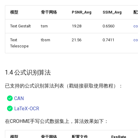
模型
骨干网络
PSNR_Avg
SSIM_Avg
配
Text Gestalt
tsrn
19.28
0.6560
co
Text
tbsrn
21.56
0.7411
co
Telescope
1.4 公式识别算法
已支持的公式识别算法列表（戳链接获取使用教程）：
CAN
LaTeX-OCR
在CROHME手写公式数据集上，算法效果如下：
模型
骨干网络
配置文件
ExpRate