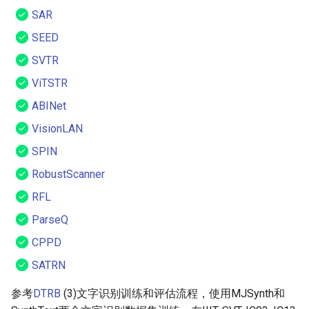
SAR
SEED
SVTR
ViTSTR
ABINet
VisionLAN
SPIN
RobustScanner
RFL
ParseQ
CPPD
SATRN
参考
DTRB
(3)文字识别训练和评估流程，使用MJSynth和