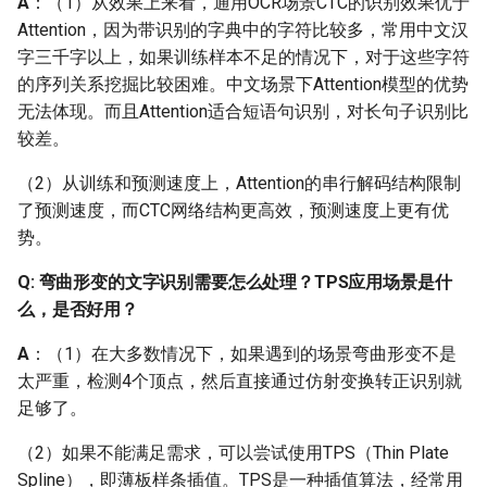
A
：（1）从效果上来看，通用OCR场景CTC的识别效果优于
Attention，因为带识别的字典中的字符比较多，常用中文汉
Q：对于一些尺寸较大的
字三千字以上，如果训练样本不足的情况下，对于这些字符
文档类图片，在检测时会
的序列关系挖掘比较困难。中文场景下Attention模型的优势
有较多的漏检，怎么避免
无法体现。而且Attention适合短语句识别，对长句子识别比
这种漏检的问题呢？
较差。
Q：文档场景中，使用DB
（2）从训练和预测速度上，Attention的串行解码结构限制
模型会出现整行漏检的情
了预测速度，而CTC网络结构更高效，预测速度上更有优
况应该怎么解决？
势。
Q: 弯曲形变的文字识别需要怎么处理？TPS应用场景是什
Q: 弯曲文本（如略微形变
么，是否好用？
的文档图像）漏检问题
A
：（1）在大多数情况下，如果遇到的场景弯曲形变不是
Q：如何识别文字比较长
太严重，检测4个顶点，然后直接通过仿射变换转正识别就
的文本？
足够了。
Q：如何识别带空格的英
（2）如果不能满足需求，可以尝试使用TPS（Thin Plate
文行文本图像？
Spline），即薄板样条插值。TPS是一种插值算法，经常用