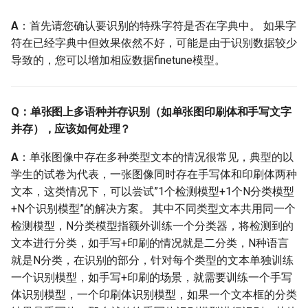
横排和竖排同时支持的？
A
：首先请您确认要识别的特殊字符是否在字典中。 如果字
Q: 目前知识蒸馏有哪些主
符在已经字典中但效果依然不好，可能是由于识别数据较少
要的实践思路？
导致的，您可以增加相应数据finetune模型。
Q: 文字识别模型模型的输
出矩阵需要进行解码才能
Q：单张图上多语种并存识别（如单张图印刷体和手写文字
得到识别的文本。代码中
并存），应该如何处理？
实现为preds_idx =
preds.argmax(axis=2)，也
A
：单张图像中存在多种类型文本的情况很常见，典型的以
就是最佳路径解码法。这
学生的试卷为代表，一张图像同时存在手写体和印刷体两种
是一种贪心算法，是每一
文本，这类情况下，可以尝试”1个检测模型+1个N分类模型
个时间步只将最大概率的
+N个识别模型”的解决方案。 其中不同类型文本共用同一个
字符作为当前时间步的预
检测模型，N分类模型指额外训练一个分类器，将检测到的
测输出，但得到的结果不
文本进行分类，如手写+印刷的情况就是二分类，N种语言
一定是最好的。为什么不
就是N分类，在识别的部分，针对每个类型的文本单独训练
使用beam search这种方式
一个识别模型，如手写+印刷的场景，就需要训练一个手写
进行解码呢？
体识别模型，一个印刷体识别模型，如果一个文本框的分类