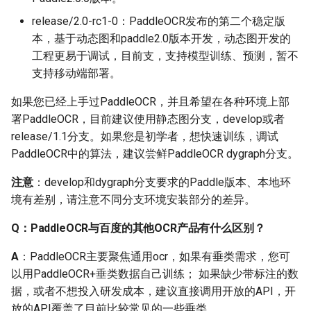
何添加一个数据增强方
release/2.0-rc1-0：PaddleOCR发布的第二个稳定版
法？
本，基于动态图和paddle2.0版本开发，动态图开发的
工程更易于调试，目前支，支持模型训练、预测，暂不
Q: 怎么加速训练过程呢？
支持移动端部署。
Q: 一些特殊场景的数据识
如果您已经上手过PaddleOCR，并且希望在各种环境上部
别效果差，但是数据量很
署PaddleOCR，目前建议使用静态图分支，develop或者
少，不够用来finetune怎么
release/1.1分支。如果您是初学者，想快速训练，调试
办？
PaddleOCR中的算法，建议尝鲜PaddleOCR dygraph分支。
Q: PaddleOCR可以识别灰
注意
：develop和dygraph分支要求的Paddle版本、本地环
度图吗？
境有差别，请注意不同分支环境安装部分的差异。
Q: 如何合成手写中文数据
Q：PaddleOCR与百度的其他OCR产品有什么区别？
集？
A
：PaddleOCR主要聚焦通用ocr，如果有垂类需求，您可
以用PaddleOCR+垂类数据自己训练； 如果缺少带标注的数
Q：PaddleOCR默认不是
据，或者不想投入研发成本，建议直接调用开放的API，开
200个step保存一次模型
放的API覆盖了目前比较常见的一些垂类。
吗？为啥文件夹下面都没