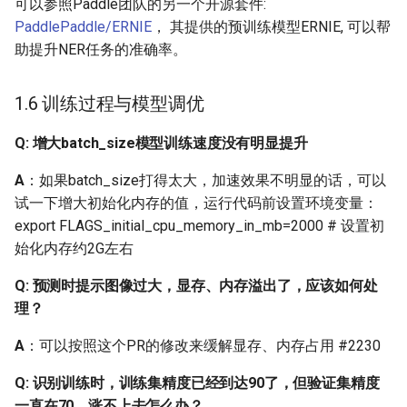
可以参照Paddle团队的另一个开源套件:
而去掉了一些文本的边角
PaddlePaddle/ERNIE
， 其提供的预训练模型ERNIE, 可以帮
影响识别，这个问题有什
助提升NER任务的准确率。
么办法可以缓解吗？
1.6 训练过程与模型调优
Q: 使用合成数据精调小模
型后，效果可以，但是还
Q: 增大batch_size模型训练速度没有明显提升
没开源的小infer模型效果
好，这是为什么呢？
A
：如果batch_size打得太大，加速效果不明显的话，可以
试一下增大初始化内存的值，运行代码前设置环境变量：
Q: 表格识别中，如何提高
export FLAGS_initial_cpu_memory_in_mb=2000 # 设置初
单字的识别结果？
始化内存约2G左右
Q: 动态图分支
Q: 预测时提示图像过大，显存、内存溢出了，应该如何处
(dygraph,release/2.0)，训
理？
练模型和推理模型效果不
A
：可以按照这个PR的修改来缓解显存、内存占用 #2230
一致
Q: 识别训练时，训练集精度已经到达90了，但验证集精度
Q: 自己训练的det模型，在
一直在70，涨不上去怎么办？