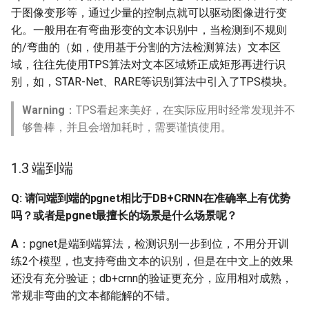
于图像变形等，通过少量的控制点就可以驱动图像进行变
Q：弯曲文本有试过
化。一般用在有弯曲形变的文本识别中，当检测到不规则
opencv的TPS进行弯曲校
的/弯曲的（如，使用基于分割的方法检测算法）文本区
正吗？
域，往往先使用TPS算法对文本区域矫正成矩形再进行识
别，如，STAR-Net、RARE等识别算法中引入了TPS模块。
Q: 如何识别招牌或者广告
图中的艺术字？
Warning
：TPS看起来美好，在实际应用时经常发现并不
够鲁棒，并且会增加耗时，需要谨慎使用。
Q: 印章如何识别
1.3 端到端
Q: 使用预训练模型进行预
测，对于特定字符识别识
Q: 请问端到端的pgnet相比于DB+CRNN在准确率上有优势
别效果较差，怎么解决？
吗？或者是pgnet最擅长的场景是什么场景呢？
Q: 在使用训练好的识别模
A
：pgnet是端到端算法，检测识别一步到位，不用分开训
型进行预测的时候，发现
练2个模型，也支持弯曲文本的识别，但是在中文上的效果
有很多重复的字，这个怎
还没有充分验证；db+crnn的验证更充分，应用相对成熟，
么解决呢？
常规非弯曲的文本都能解的不错。