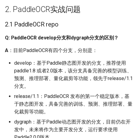
Q：文本检测换成自己的
2. PaddleOCR实战问题
数据没法训练，有一
些”###”是什么意思？
2.1 PaddleOCR repo
Q：如何调试数据读取程
Q: PaddleOCR develop分支和dygraph分支的区别？
序？
A
：目前PaddleOCR有四个分支，分别是：
Q：中文文本检测、文本
develop：基于Paddle静态图开发的分支，推荐使用
识别构建训练集的话，大
paddle1.8 或者2.0版本，该分支具备完善的模型训练、
概需要多少数据量
预测、推理部署、量化裁剪等功能，领先于release/1.1
分支。
Q: config yml文件中的
release/1.1：PaddleOCR 发布的第一个稳定版本，基
ratio_list参数的作用是什
么？
于静态图开发，具备完善的训练、预测、推理部署、量
化裁剪等功能。
Q: iaa里面添加的数据增强
dygraph：基于Paddle动态图开发的分支，目前仍在开
方式，是每张图像训练都
发中，未来将作为主要开发分支，运行要求使用
会做增强还是随机的？如
Paddle2.0.0版本。