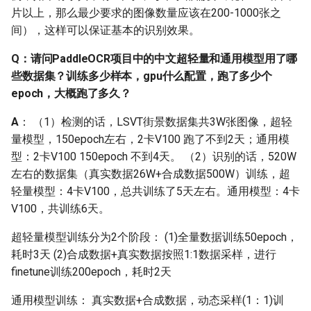
Q: 为什么PaddleOCR检测
片以上，那么最少要求的图像数量应该在200-1000张之
预测是只支持一张图片测
间），这样可以保证基本的识别效果。
试？即
test_batch_size_per_card=1
Q：请问PaddleOCR项目中的中文超轻量和通用模型用了哪
些数据集？训练多少样本，gpu什么配置，跑了多少个
Q: PaddleOCR支持tensorrt
epoch，大概跑了多久？
推理吗？
A
： （1）检测的话，LSVT街景数据集共3W张图像，超轻
Q: 如何使用TensorRT加速
量模型，150epoch左右，2卡V100 跑了不到2天；通用模
PaddleOCR预测？
型：2卡V100 150epoch 不到4天。 （2）识别的话，520W
左右的数据集（真实数据26W+合成数据500W）训练，超
Q: 为什么识别模型做预测
轻量模型：4卡V100，总共训练了5天左右。通用模型：4卡
的时候，预测图片的数量
V100，共训练6天。
数量还会影响预测的精度
超轻量模型训练分为2个阶段： (1)全量数据训练50epoch，
2.13 推理部署
耗时3天 (2)合成数据+真实数据按照1:1数据采样，进行
finetune训练200epoch，耗时2天
Q：PaddleOCR模型推理
通用模型训练： 真实数据+合成数据，动态采样(1：1)训
方式有几种？各自的优缺