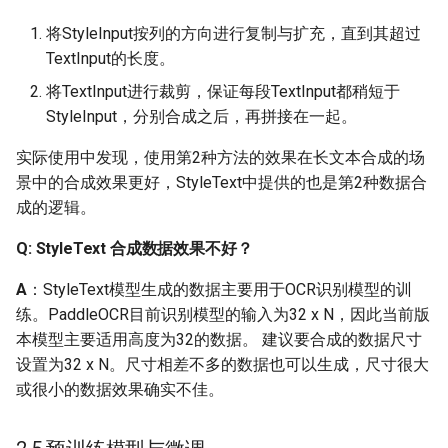
opencv_world346.dll
将StyleInput按列的方向进行复制与扩充，直到其超过
Q: win下C++部署中文识别
TextInput的长度。
乱码的解决方法
将TextInput进行裁剪，保证每段TextInput都稍短于
StyleInput，分别合成之后，再拼接在一起。
Q: windows 3060显卡GPU
模式启动 加载模型慢
实际使用中发现，使用第2种方法的效果在长文本合成的场
景中的合成效果更好，StyleText中提供的也是第2种数据合
Q：想在Mac上部署，从哪
成的逻辑。
里下载预测库呢？
Q: StyleText 合成数据效果不好？
Q：内网环境如何进行服
A
：StyleText模型生成的数据主要用于OCR识别模型的训
务化部署呢？
练。PaddleOCR目前识别模型的输入为32 x N，因此当前版
本模型主要适用高度为32的数据。 建议要合成的数据尺寸
Q: 使用hub_serving部署，
设置为32 x N。尺寸相差不多的数据也可以生成，尺寸很大
延时较高，可能的原因是
或很小的数据效果确实不佳。
什么呀？
Q: 在使用PaddleLite进行