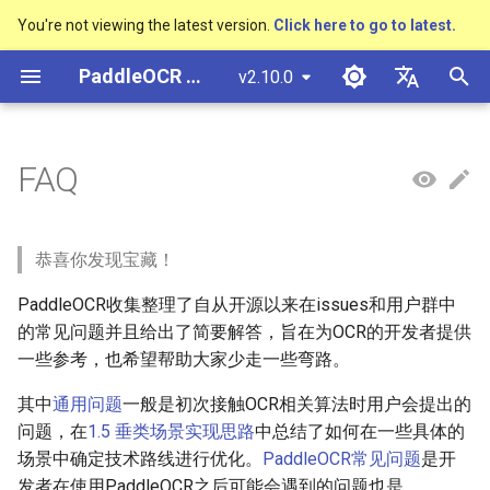
You're not viewing the latest version.
Click here to go to latest.
검
PaddleOCR 문서
v2.10.0
색
简体中文
概述
多硬件安装飞桨
基于Python预测引擎推理
概述
概述
概述
概述
概述
通用中英文OCR数据集
1. 通用问题
社区贡献
多硬件安装飞桨
基本概念
模型量化
PP-OCRv3技术报告
基本概念
基于Python预测引擎推理
返回识别位置
DB与DB++
CRNN
Text Gestalt
CAN
PGNet
TableMaster
VI-LayoutXLM
高精度中文场景文本识别
数码管识别
表单VQA
车牌识别
초
English
FAQ
SVTR
기
快速开始
基于C++预测引擎推理
快速开始
快速开始
文本检测算法
通用
其它数据标注工具
手写中文OCR数据集
附录
1.1 检测
支持硬件列表
文本检测
模型裁剪
PP-OCRv4技术报告
版面分析
基于C++预测引擎推理
怎样完成基于图像数据的
EAST
Rosetta
Text Telescope
LaTeX-OCR
TableSLANet
LayoutLM
液晶屏读数识别
增值税发票
日本語
抽取任务
手写体识别
화
Pу́сский язы́к
Visual Studio 2019
快速安装
模型库
文本识别算法
制造
其它数据合成工具
垂类多语言OCR数据集
Q: 基于深度学习的文字检
文本识别
知识蒸馏
paddleocr package使用说
表格识别
服务化部署
SAST
STAR-Net
UniMERNet
SDMGR
包装生产日期
印章检测与识别
恭喜你发现宝藏！
Community CMake 编译指南
测方法有哪几种？各有什
हिन्दी
PaddleOCR收集整理了自从开源以来在issues和用户群中
么优缺点？
效果展示
模型训练
文本超分辨率算法
金融
版面分析数据集
文本方向分类器
多语言模型
版面恢复
PSENet
RARE
PP-FormulaNet
PCB文字识别
通用卡证识别
한국인
的常见问题并且给出了简要解答，旨在为OCR的开发者提供
服务化部署
一些参考，也希望帮助大家少走一些弯路。
1.2 识别
运行环境
推理部署
公式识别算法
交通
表格识别数据集
关键信息提取
动手学OCR
关键信息提取
FCENet
SRN
合同比对
Help translating
Android部署
其中
通用问题
一般是初次接触OCR相关算法时用户会提出的
Q: PaddleOCR提供的文本
模型库
博客
端到端OCR算法
关键信息提取数据集
模型微调
Enhanced CTC Loss
DRRG
NRTR
问题，在
1.5 垂类场景实现思路
中总结了如何在一些具体的
识别算法包括哪些？
Jetson部署
场景中确定技术路线进行优化。
PaddleOCR常见问题
是开
模型训练
表格识别算法
训练tricks
切片操作
CT
SAR
发者在使用PaddleOCR之后可能会遇到的问题也是