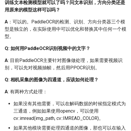
择合适的网络输入
训练文本检测模型就可以了吗？问文本识别，方向分类还是
shape？
用原来的模型这样可以吗？
A
：可以的。PaddleOCR的检测、识别、方向分类器三个模
Q：识别模型框出来的位
型是独立的，在实际使用中可以优化和替换其中任何一个模
置太紧凑，会丢失边缘的
型。
文字信息，导致识别错误
Q: 如何用PaddleOCR识别视频中的文字？
2.7 模型结构
A
: 目前PaddleOCR主要针对图像做处理，如果需要视频识
Q：文本识别训练不加
别，可以先对视频抽帧，然后用PPOCR识别。
LSTM是否可以收敛？
Q: 相机采集的图像为四通道，应该如何处理？
Q：文本识别中LSTM和
A
: 有两种方式处理：
GRU如何选择？
如果没有其他需要，可以在解码数据的时候指定模式为
Q：对于CRNN模型，
三通道，例如如果使用opencv，可以使用
backbone采用DenseNet
cv::imread(img_path, cv::IMREAD_COLOR)。
和ResNet_vd，哪种网络
如果其他模块需要处理四通道的图像，那也可以在输入
结构更好？