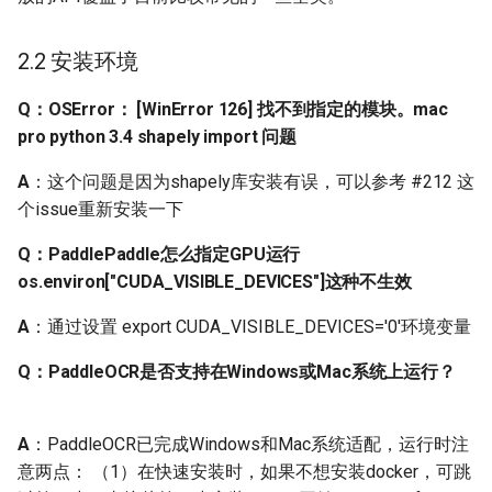
有生成
2.2 安装环境
Q: PaddleOCR在训练的时
候一直使用cosine_decay
Q：OSError： [WinError 126] 找不到指定的模块。mac
的学习率下降策略，这是
pro python 3.4 shapely import 问题
为什么呢？
A
：这个问题是因为shapely库安装有误，可以参考 #212 这
个issue重新安装一下
Q: Cosine学习率的更新策
略是怎样的？训练过程中
Q：PaddlePaddle怎么指定GPU运行
为什么会在一个值上停很
os.environ["CUDA_VISIBLE_DEVICES"]这种不生效
久？
A
：通过设置 export CUDA_VISIBLE_DEVICES='0'环境变量
Q: 之前的CosineWarmup
Q：PaddleOCR是否支持在Windows或Mac系统上运行？
方法为什么不见了？
Q: 训练识别和检测时学习
A
：PaddleOCR已完成Windows和Mac系统适配，运行时注
率要加上warmup，目的是
意两点： （1）在快速安装时，如果不想安装docker，可跳
什么？