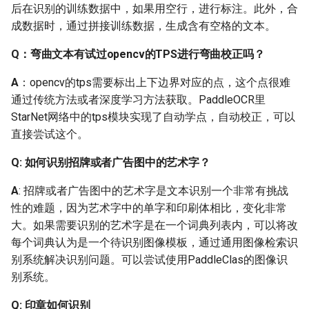
后在识别的训练数据中，如果用空行，进行标注。此外，合
文件中的分辨率？
成数据时，通过拼接训练数据，生成含有空格的文本。
Q: StyleText是否可以更换
Q：弯曲文本有试过opencv的TPS进行弯曲校正吗？
字体文件？
A
：opencv的tps需要标出上下边界对应的点，这个点很难
Q: StyleText批量生成图片
通过传统方法或者深度学习方法获取。PaddleOCR里
为什么没有输出？
StarNet网络中的tps模块实现了自动学点，自动校正，可以
直接尝试这个。
Q：使用StyleText进行数
据合成时，文本
Q: 如何识别招牌或者广告图中的艺术字？
(TextInput)的长度远超
A
: 招牌或者广告图中的艺术字是文本识别一个非常有挑战
StyleInput的长度，该怎么
性的难题，因为艺术字中的单字和印刷体相比，变化非常
处理与合成呢？
大。如果需要识别的艺术字是在一个词典列表内，可以将改
每个词典认为是一个待识别图像模板，通过通用图像检索识
Q: StyleText 合成数据效果
别系统解决识别问题。可以尝试使用PaddleClas的图像识
不好？
别系统。
2.5 预训练模型与微调
Q: 印章如何识别