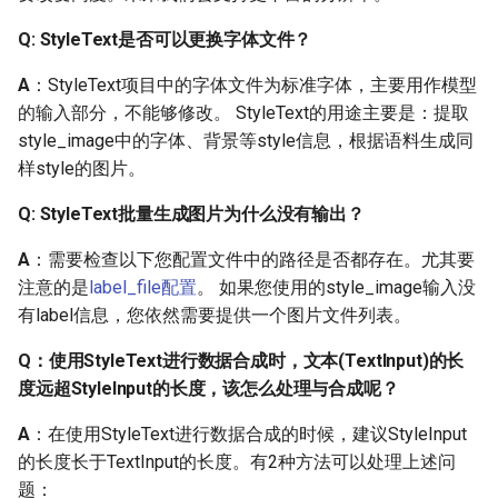
Q: StyleText是否可以更换字体文件？
Q: 采用Paddle-Lite进行端
侧部署，出现问题，环境
A
：StyleText项目中的字体文件为标准字体，主要用作模型
没问题
的输入部分，不能够修改。 StyleText的用途主要是：提取
style_image中的字体、背景等style信息，根据语料生成同
Q: 如何多进程运行
样style的图片。
paddleocr？
Q: StyleText批量生成图片为什么没有输出？
Q: 如何多进程预测？
A
：需要检查以下您配置文件中的路径是否都存在。尤其要
注意的是
label_file配置
。 如果您使用的style_image输入没
Q: 怎么解决paddleOCR在
有label信息，您依然需要提供一个图片文件列表。
T4卡上有越预测越慢的情
况？
Q：使用StyleText进行数据合成时，文本(TextInput)的长
度远超StyleInput的长度，该怎么处理与合成呢？
Q: 在windows上进行cpp
inference的部署时，总是
A
：在使用StyleText进行数据合成的时候，建议StyleInput
提示找不到
的长度长于TextInput的长度。有2种方法可以处理上述问
paddle_fluid.dll和
题：