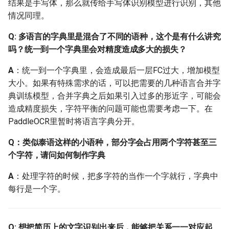
结果是手写体，那么就传给手写体识别模型进行识别，其他
2.9 端到端
情况同理。
Q: 端到端算法PGNet是否
Q: 多语言的字典里是混合了不同的语种，这个是有什么讲究
支持中文识别，速度会很
吗？统一到一个字典里会对精度造成多大的损失？
慢嘛？
A
：统一到一个字典里，会造成最后一层FC过大，增加模型
大小。如果有特殊需求的话，可以把需要的几种语言合并字
Q: 端到端算法PGNet提供
典训练模型，合并字典之后如果引入过多的形近字，可能会
了两种后处理方式，两者
造成精度损失，字符平衡的问题可能也需要考虑一下。在
之间有什么区别呢？
PaddleOCR里暂时将语言字典分开。
Q: 使用PGNet进行eval报
Q：类似泰语这样的小语种，部分字会占用两个字符甚至三
错？
个字符，请问如何制作字典
Q: PGNet有中文预训练模
A
：处理字符的时候，把多字符的当作一个字就行，字典中
型吗？
每行是一个字。
Q: 用于PGNet的训练集，
文本框的标注有要求吗？
Q: 想把简历上的文字识别出来后，能够把关系一一对应起