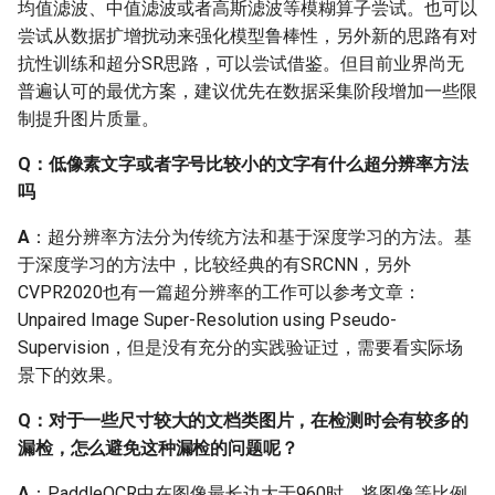
均值滤波、中值滤波或者高斯滤波等模糊算子尝试。也可以
尝试从数据扩增扰动来强化模型鲁棒性，另外新的思路有对
2.1 PaddleOCR repo
抗性训练和超分SR思路，可以尝试借鉴。但目前业界尚无
普遍认可的最优方案，建议优先在数据采集阶段增加一些限
Q: PaddleOCR develop分
制提升图片质量。
支和dygraph分支的区别？
Q：低像素文字或者字号比较小的文字有什么超分辨率方法
Q：PaddleOCR与百度的
吗
其他OCR产品有什么区
A
：超分辨率方法分为传统方法和基于深度学习的方法。基
别？
于深度学习的方法中，比较经典的有SRCNN，另外
CVPR2020也有一篇超分辨率的工作可以参考文章：
2.2 安装环境
Unpaired Image Super-Resolution using Pseudo-
Supervision，但是没有充分的实践验证过，需要看实际场
Q：OSError： [WinError
景下的效果。
126] 找不到指定的模块。
mac pro python 3.4
Q：对于一些尺寸较大的文档类图片，在检测时会有较多的
shapely import 问题
漏检，怎么避免这种漏检的问题呢？
Q：PaddlePaddle怎么指
A
：PaddleOCR中在图像最长边大于960时，将图像等比例