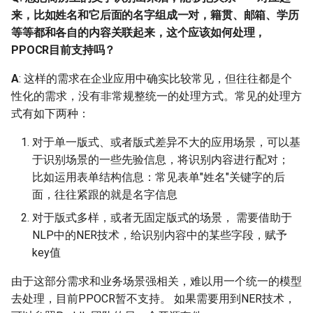
来，比如姓名和它后面的名字组成一对，籍贯、邮箱、学历
Q: 用PGNet做进行端到端
等等都和各自的内容关联起来，这个应该如何处理，
训练时，数据集标注的点
PPOCR目前支持吗？
的个数必须都是统一一样
的吗? 能不能随意标点
A
: 这样的需求在企业应用中确实比较常见，但往往都是个
数，只要能够按顺时针从
性化的需求，没有非常规整统一的处理方式。常见的处理方
左上角开始标这样?
式有如下两种：
2.10 模型效果与效果不一致
对于单一版式、或者版式差异不大的应用场景，可以基
于识别场景的一些先验信息，将识别内容进行配对；
Q: PP-OCR检测效果不
比如运用表单结构信息：常见表单"姓名"关键字的后
好，该如何优化？
面，往往紧跟的就是名字信息
对于版式多样，或者无固定版式的场景， 需要借助于
Q：同一张图通用检测出
NLP中的NER技术，给识别内容中的某些字段，赋予
21个条目，轻量级检测出
key值
26个 ，难道不是轻量级的
好吗？
由于这部分需求和业务场景强相关，难以用一个统一的模型
去处理，目前PPOCR暂不支持。 如果需要用到NER技术，
Q: DB有些框太贴文本了反