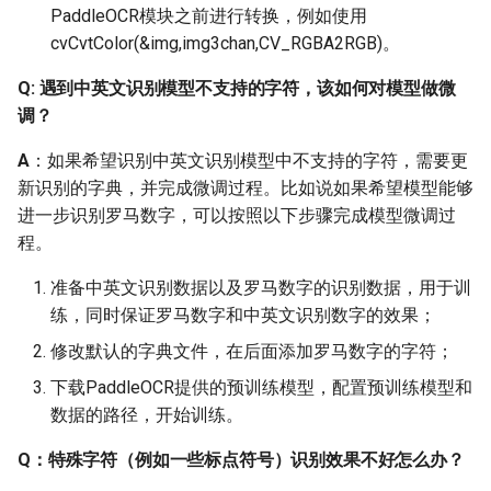
PaddleOCR模块之前进行转换，例如使用
cvCvtColor(&img,img3chan,CV_RGBA2RGB)。
Q: 如何根据不同的硬件平
台选用不同的backbone？
Q: 遇到中英文识别模型不支持的字符，该如何对模型做微
调？
2.8 PP-OCR系统
A
：如果希望识别中英文识别模型中不支持的字符，需要更
Q: 在PP-OCR系统中，文
新识别的字典，并完成微调过程。比如说如果希望模型能够
本检测的骨干网络为什么
进一步识别罗马数字，可以按照以下步骤完成模型微调过
没有使用SE模块？
程。
Q: PP-OCR系统中，文本
准备中英文识别数据以及罗马数字的识别数据，用于训
检测的结果有置信度吗？
练，同时保证罗马数字和中英文识别数字的效果；
修改默认的字典文件，在后面添加罗马数字的字符；
Q: DB文本检测，特征提取
下载PaddleOCR提供的预训练模型，配置预训练模型和
网络金字塔构建的部分代
数据的路径，开始训练。
码在哪儿？
Q：特殊字符（例如一些标点符号）识别效果不好怎么办？
Q：PaddleOCR如何做到