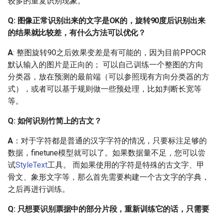
较多的重复识别现象。
finetune，比如冻结前面的
层或某些层使用小的学习
Q: 图像正常识别出来的文字是OK的，旋转90度后识别出来
率学习？
的结果就比较差，有什么方法可以优化？
A
: 整图旋转90之后效果变差是有可能的，因为目前PPOCR
2.6 模型超参调整
默认输入的图片是正向的； 可以自己训练一个整图的方向
分类器，放在预测的最前端（可以参照现有方向分类器的方
Q: DB检测训练输入尺寸
式），或者可以基于规则做一些预处理，比如判断长宽等
640，可以改大一些吗？
等。
Q: 预处理部分，图片的长
Q: 如何识别竹简上的古文？
和宽为什么要处理成32的
倍数？
A
：对于字符都是普通的汉字字符的情况，只要标注足够的
数据，finetune模型就可以了。如果数据量不足，您可以尝
Q: 在识别模型中，为什么
试
StyleText
工具。 而如果使用的字符是特殊的古文字、甲
降采样残差结构的stride为
骨文、象形文字等，那么首先需要构建一个古文字的字典，
(2, 1)？
之后再进行训练。
Q：训练识别时，如何选
Q: 只想要识别票据中的部分片段，重新训练它的话，只需要