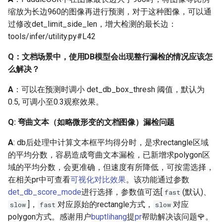
定GPU运行
缩放为长边960的图像再进行预测，对于这种图像，可以通
os.environ["CUDA_VISIBLE_DEVICES"]
过修改det_limit_side_len，增大检测的最长边：
这种不生效
tools/infer/utility.py#L42
Q：PaddleOCR是否支持
Q：文档场景中，使用DB模型会出现整行漏检的情况应该怎
在Windows或Mac系统上
么解决？
运行？
A
：可以在预测时调小 det_db_box_thresh 阈值，默认为
0.5, 可调小至0.3观察效果。
2.3 数据量说明
Q: 弯曲文本（如略微形变的文档图像）漏检问题
Q：简单的对于精度要求
不高的OCR任务，数据集
A
: db后处理中计算文本框平均得分时，是求rectangle区域
需要准备多少张呢？
的平均分数，容易造成弯曲文本漏检，已新增求polygon区
域的平均分数，会更准确，但速度有所降低，可按需选择，
Q：请问PaddleOCR项目
在相关pr中可查看
可视化对比效果
。该功能通过参数
中的中文超轻量和通用模
det_db_score_mode
进行选择，参数值可选[
(默认)、
fast
型用了哪些数据集？训练
]，
对应原始的rectangle方式，
对应
slow
fast
slow
多少样本，gpu什么配置，
polygon方式。感谢用户
buptlihang
提
pr
帮助解决该问题🌹。