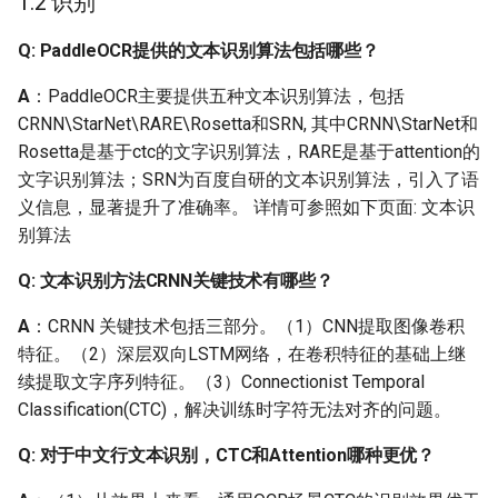
1.2 识别
Q：背景干扰的文字（如
印章盖到落款上，需要识
Q: PaddleOCR提供的文本识别算法包括哪些？
别落款或者印章中的文
字），如何识别？
A
：PaddleOCR主要提供五种文本识别算法，包括
CRNN\StarNet\RARE\Rosetta和SRN, 其中CRNN\StarNet和
Q：请问对于图片中的密
Rosetta是基于ctc的文字识别算法，RARE是基于attention的
集文字，有什么好的处理
文字识别算法；SRN为百度自研的文本识别算法，引入了语
办法吗？
义信息，显著提升了准确率。 详情可参照如下页面: 文本识
别算法
Q： 文本行较紧密的情况
下如何准确检测？
Q: 文本识别方法CRNN关键技术有哪些？
A
：CRNN 关键技术包括三部分。（1）CNN提取图像卷积
Q：对于一些在识别时稍
特征。（2）深层双向LSTM网络，在卷积特征的基础上继
微模糊的文本，有没有一
续提取文字序列特征。（3）Connectionist Temporal
些图像增强的方式？
Classification(CTC)，解决训练时字符无法对齐的问题。
Q：低像素文字或者字号
Q: 对于中文行文本识别，CTC和Attention哪种更优？
比较小的文字有什么超分
辨率方法吗