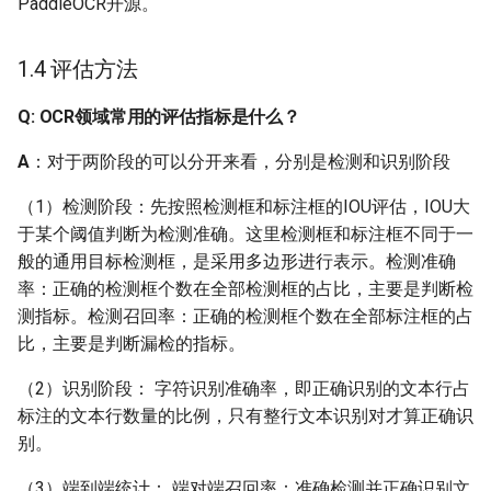
PaddleOCR开源。
Q: 相机采集的图像为四通
道，应该如何处理？
1.4 评估方法
Q: 遇到中英文识别模型不
Q: OCR领域常用的评估指标是什么？
支持的字符，该如何对模
型做微调？
A
：对于两阶段的可以分开来看，分别是检测和识别阶段
Q：特殊字符（例如一些
（1）检测阶段：先按照检测框和标注框的IOU评估，IOU大
标点符号）识别效果不好
于某个阈值判断为检测准确。这里检测框和标注框不同于一
怎么办？
般的通用目标检测框，是采用多边形进行表示。检测准确
率：正确的检测框个数在全部检测框的占比，主要是判断检
Q：单张图上多语种并存
测指标。检测召回率：正确的检测框个数在全部标注框的占
识别（如单张图印刷体和
比，主要是判断漏检的指标。
手写文字并存），应该如
何处理？
（2）识别阶段： 字符识别准确率，即正确识别的文本行占
标注的文本行数量的比例，只有整行文本识别对才算正确识
Q: 多语言的字典里是混合
别。
了不同的语种，这个是有
（3）端到端统计： 端对端召回率：准确检测并正确识别文
什么讲究吗？统一到一个