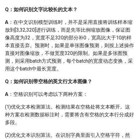
跑了多少个epoch，大概
跑了多久？
Q：如何识别文字比较长的文本？
A
：在中文识别模型训练时，并不是采用直接将训练样本缩
Q：训练文字识别模型，
放到[3,32,320]进行训练，而是先等比例缩放图像，保证图
真实数据有30w，合成数
像高度为32，宽度不足320的部分补0，宽高比大于10的样
据有500w，需要做样本均
本直接丢弃。预测时，如果是单张图像预测，则按上述操作
衡吗？
直接对图像缩放，不做宽度320的限制。如果是多张图预
Q: 当训练数据量少时，如
测，则采用batch方式预测，每个batch的宽度动态变换，采
何获取更多的数据？
用这个batch中最长宽度。
Q：如何识别带空格的英文行文本图像？
2.4 数据标注与生成
A
：空格识别可以考虑以下两种方案：
Q: Style-Text 如何不文字
风格迁移，就像普通文本
(1)优化文本检测算法。检测结果在空格处将文本断开。这
生成程序一样默认字体直
种方案在检测数据标注时，需要将含有空格的文本行分成好
接输出到分割的背景图？
多段。
(2)优化文本识别算法。在识别字典里面引入空格字符，然
Q: 能否修改StyleText配置