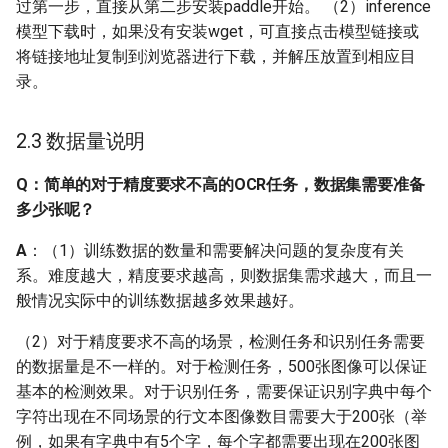
过第一步，直接从第二步安装paddle开始。 （2）inference
模型下载时，如果没有安装wget，可直接点击模型链接或
Q: 关于dygraph分支中，文
将链接地址复制到浏览器进行下载，并解压放置到相应目
本识别模型训练，要使用
录。
数据增强应该如何设置？
Q: 训练过程中，训练程序
2.3 数据量说明
意外退出/挂起，应该如何
解决？
Q：简单的对于精度要求不高的OCR任务，数据集需要准备
多少张呢？
Q: 训练程序启动后直到结
A
：（1）训练数据的数量和需要解决问题的复杂度有关
束，看不到训练过程log？
系。难度越大，精度要求越高，则数据集需求越大，而且一
般情况实际中的训练数据越多效果越好。
Q: 配置文件中的参数num
workers是什么意思，应该
（2）对于精度要求不高的场景，检测任务和识别任务需要
如何设置？
的数据量是不一样的。对于检测任务，500张图像可以保证
基本的检测效果。对于识别任务，需要保证识别字典中每个
2.12 预测
字符出现在不同场景的行文本图像数目需要大于200张（举
例，如果有字典中有5个字，每个字都需要出现在200张图