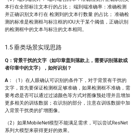
本行在全部标注文本行的占比； 端到端准确率：准确检测
字典里会对精度造成多大
的损失？
并正确识别文本行在 检测到的文本行数量 的占比； 准确检
测的标准是检测框与标注框的IOU大于某个阈值，正确识别
Q：类似泰语这样的小语
的检测框中的文本与标注的文本相同。
种，部分字会占用两个字
符甚至三个字符，请问如
1.5 垂类场景实现思路
何制作字典
Q：背景干扰的文字（如印章盖到落款上，需要识别落款或
Q: 想把简历上的文字识别
者印章中的文字），如何识别？
出来后，能够把关系一一
对应起来，比如姓名和它
A
：（1）在人眼确认可识别的条件下，对于背景有干扰的
后面的名字组成一对，籍
文字，首先要保证检测框足够准确，如果检测框不准确，需
贯、邮箱、学历等等都和
要考虑是否可以通过过滤颜色等方式对图像预处理并且增加
各自的内容关联起来，这
更多相关的训练数据；在识别的部分，注意在训练数据中加
个应该如何处理，PPOCR
入背景干扰类的扩增图像。
目前支持吗？
（2）如果MobileNet模型不能满足需求，可以尝试ResNet
系列大模型来获得更好的效果。
1.6 训练过程与模型调优