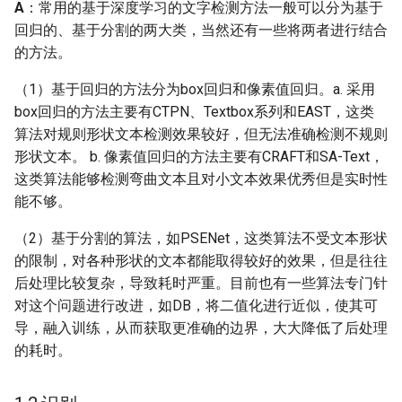
A
：常用的基于深度学习的文字检测方法一般可以分为基于
段，端到端的方案在业界
ParseQ
回归的、基于分割的两大类，当然还有一些将两者进行结合
落地情况如何？
的方法。
CPPD
Q: 二阶段的端到端的场景
（1）基于回归的方法分为box回归和像素值回归。a. 采用
文本识别方法的不足有哪
SATRN
box回归的方法主要有CTPN、Textbox系列和EAST，这类
些？
算法对规则形状文本检测效果较好，但无法准确检测不规则
形状文本。 b. 像素值回归的方法主要有CRAFT和SA-Text，
Q: AAAI 2021最新的端到
这类算法能够检测弯曲文本且对小文本效果优秀但是实时性
端场景文本识别PGNet算
能不够。
法有什么特点？
（2）基于分割的算法，如PSENet，这类算法不受文本形状
1.4 评估方法
的限制，对各种形状的文本都能取得较好的效果，但是往往
后处理比较复杂，导致耗时严重。目前也有一些算法专门针
Q: OCR领域常用的评估指
对这个问题进行改进，如DB，将二值化进行近似，使其可
标是什么？
导，融入训练，从而获取更准确的边界，大大降低了后处理
的耗时。
1.5 垂类场景实现思路