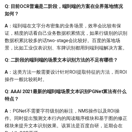
Q: 目前OCR普遍是二阶段，端到端的方案在业界落地情况
Q: 图像正常识别出来的文
如何？
字是OK的，旋转90度后识
别出来的结果就比较差，
A
：端到端在文字分布密集的业务场景，效率会比较有保
有什么方法可以优化？
证，精度的话看自己业务数据积累情况，如果行级别的识别
数据积累比较多的话two-stage会比较好。百度的落地场
Q: 如何识别竹简上的古
景，比如工业仪表识别、车牌识别都用到端到端解决方案。
文？
Q: 二阶段的端到端的场景文本识别方法的不足有哪些？
Q: 只想要识别票据中的部
分片段，重新训练它的
A
：这类方法一般需要设计针对ROI提取特征的方法，而ROI
话，只需要训练文本检测
操作一般比较耗时。
模型就可以了吗？问文本
Q: AAAI 2021最新的端到端场景文本识别PGNet算法有什么
识别，方向分类还是用原
特点？
来的模型这样可以吗？
A
：PGNet不需要字符级别的标注，NMS操作以及ROI操
Q: 如何用PaddleOCR识别
作。同时提出预测文本行内的阅读顺序模块和基于图的修正
视频中的文字？
模块来提升文本识别效果。该算法是百度自研，近期会在