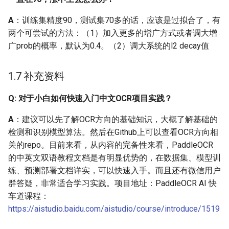
同一张图片上，inference
模型与eval模型结果差别
A
：训练集精度90，测试集70多的话，应该是过拟合了，有
很大，为什么？
两个可尝试的方法：（1）加入更多的增广方式或者调大增
广prob的概率，默认为0.4。（2）调大系统的l2 decay值
Q: 训练模型和测试模型的
检测结果差距较大
1.7 补充资料
Q: PaddleOCR模型Python
Q: 对于小白如何快速入门中文OCR项目实践？
端预测和C++预测结果不
一致？
A
：建议可以先了解OCR方向的基础知识，大概了解基础的
检测和识别模型算法。然后在Github上可以查看OCR方向相
2.11 训练调试与配置文件
关的repo。目前来看，从内容的完备性来看，PaddleOCR
的中英文双语教程文档是有明显优势的，在数据集、模型训
Q: 某个类别的样本比较
练、预测部署文档详实，可以快速入手。而且还有微信用户
少，通过增加训练的迭代
群答疑，非常适合学习实践。项目地址：PaddleOCR AI 快
次数或者是epoch，变相
车道课程：
增加小样本的数目，这样
https://aistudio.baidu.com/aistudio/course/introduce/1519
能缓解这个问题么？