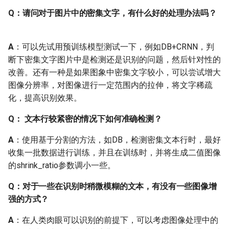
Q：请问对于图片中的密集文字，有什么好的处理办法吗？
Q: 增大batch_size模型训
练速度没有明显提升
A
：可以先试用预训练模型测试一下，例如DB+CRNN，判
Q: 预测时提示图像过大，
断下密集文字图片中是检测还是识别的问题，然后针对性的
显存、内存溢出了，应该
改善。还有一种是如果图象中密集文字较小，可以尝试增大
如何处理？
图像分辨率，对图像进行一定范围内的拉伸，将文字稀疏
化，提高识别效果。
Q: 识别训练时，训练集精
度已经到达90了，但验证
Q： 文本行较紧密的情况下如何准确检测？
集精度一直在70，涨不上
A
：使用基于分割的方法，如DB，检测密集文本行时，最好
去怎么办？
收集一批数据进行训练，并且在训练时，并将生成二值图像
的shrink_ratio参数调小一些。
1.7 补充资料
Q：对于一些在识别时稍微模糊的文本，有没有一些图像增
Q: 对于小白如何快速入门
强的方式？
中文OCR项目实践？
A
：在人类肉眼可以识别的前提下，可以考虑图像处理中的
2. PaddleOCR实战问题