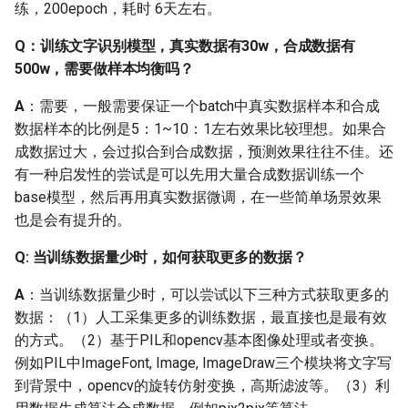
练，200epoch，耗时 6天左右。
点是什么
Q：训练文字识别模型，真实数据有30w，合成数据有
Q：PaddleOCR中，对于
500w，需要做样本均衡吗？
模型预测加速，CPU加速
的途径有哪些？基于
A
：需要，一般需要保证一个batch中真实数据样本和合成
TenorRT加速GPU对输入有
数据样本的比例是5：1~10：1左右效果比较理想。如果合
什么要求？
成数据过大，会过拟合到合成数据，预测效果往往不佳。还
有一种启发性的尝试是可以先用大量合成数据训练一个
Q：hubserving、
base模型，然后再用真实数据微调，在一些简单场景效果
pdserving这两种部署方式
也是会有提升的。
区别是什么？
Q: 当训练数据量少时，如何获取更多的数据？
Q: 目前paddle hub serving
A
：当训练数据量少时，可以尝试以下三种方式获取更多的
只支持 imgpath，如果我
数据：（1）人工采集更多的训练数据，最直接也是最有效
想用imgurl 去哪里改呢？
的方式。（2）基于PIL和opencv基本图像处理或者变换。
例如PIL中ImageFont, Image, ImageDraw三个模块将文字写
Q: C++ 端侧部署可以只对
到背景中，opencv的旋转仿射变换，高斯滤波等。（3）利
OCR的检测部署吗？