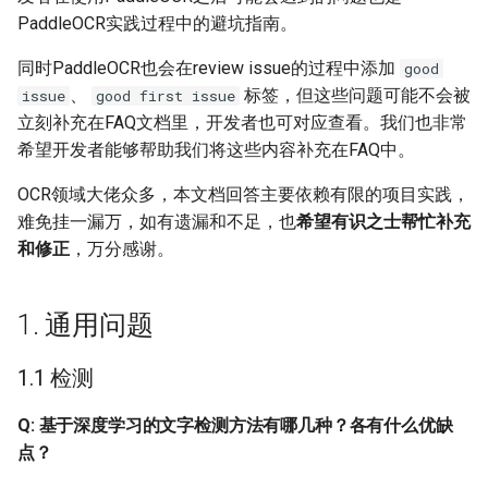
Q: 文本识别方法CRNN关
端侧部署
PaddleOCR实践过程中的避坑指南。
键技术有哪些？
模型压缩
关键信息抽取算法
PaddleOCR模型推理参数
SEED
网页前端部署
同时PaddleOCR也会在review issue的过程中添加
good
Q: 对于中文行文本识别，
博客
使用PaddleOCR架构添加新算
分布式训练
SVTR
、
标签，但这些问题可能不会被
issue
good first issue
CTC和Attention哪种更
Paddle2ONNX模型转化与预
法
立刻补充在FAQ文档里，开发者也可对应查看。我们也非常
优？
测
项目克隆
SVTRv2
希望开发者能够帮助我们将这些内容补充在FAQ中。
Q: 弯曲形变的文字识别需
云上飞桨部署工具
配置文件内容与生成
ViTSTR
OCR领域大佬众多，本文档回答主要依赖有限的项目实践，
要怎么处理？TPS应用场
难免挂一漏万，如有遗漏和不足，也
希望有识之士帮忙补充
景是什么，是否好用？
Benchmark
如何生产自定义超轻量模
ABINet
和修正
，万分感谢。
1.3 端到端
VisionLAN
1. 通用问题
Q: 请问端到端的pgnet相比
SPIN
1.1 检测
于DB+CRNN在准确率上有
优势吗？或者是pgnet最擅
RobustScanner
Q: 基于深度学习的文字检测方法有哪几种？各有什么优缺
长的场景是什么场景呢？
点？
RFL
Q: 目前OCR普遍是二阶