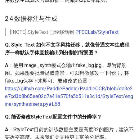
用数据生成算法合成数据，例如pix2pix等算法。
Q：服务部署可以只发布
文本识别，而不带文本检
2.4 数据标注与生成
测模型么？
[!NOTE] StyleText 已经移动到
PFCCLab/StyleText
Q: lite预测库和nb模型版本
Q: Style-Text 如何不文字风格迁移，就像普通文本生成程
不匹配，该如何解决？
序一样默认字体直接输出到分割的背景图？
Q：如何将PaddleOCR预
A
：使用image_synth模式会输出fake_bg.jpg，即为背景
测模型封装成SDK
图。如果想要批量提取背景，可以稍微修改一下代码，将
fake_bg保存下来即可。要修改的位置：
Q：为什么PaddleOCR检
https://github.com/PaddlePaddle/PaddleOCR/blob/de3e2
测预测是只支持一张图片
e7cd3b8b65ee02d7a41e570fa5b511a3c1d/StyleText/eng
测试？即
ine/synthesisers.py#L68
test_batch_size_per_card=1
Q: 能否修改StyleText配置文件中的分辨率？
Q：为什么第一张张图预
测时间很长，第二张之后
A
：StyleText目前的训练数据主要是高度32的图片，建议不
预测时间会降低？
要改变高度。未来我们会支持更丰富的分辨率。