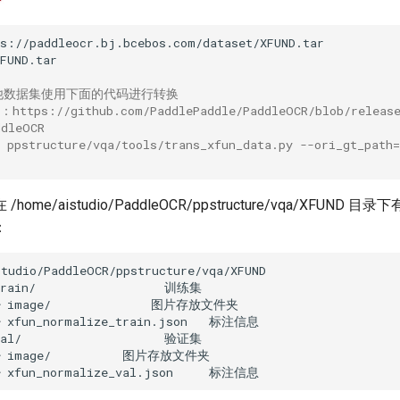
N其他数据集使用下面的代码进行转换
ttps://github.com/PaddlePaddle/PaddleOCR/blob/release%
ddleOCR
3 ppstructure/vqa/tools/trans_xfun_data.py --ori_gt_path
/
ome/aistudio/PaddleOCR/ppstructure/vqa/XFUND 
：
rain/
image/
xfun_normalize_train.json
al/
image/
xfun_normalize_val.json