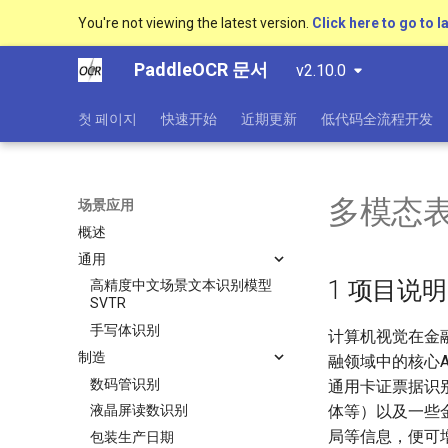
You're not viewing the latest version.
Click here to go to l
PaddleOCR 문서
v2.10.0
첫 페이지
快速开始
近期更新
低代码全流程开发
多模态
场景应用
概述
通用
1 项目说明
高精度中文场景文本识别模型
SVTR
手写体识别
计算机视觉在金
制造
融领域中的核心
数码管识别
通用卡证票据识
体等）以及一些
液晶屏读数识别
局等信息，便可
包装生产日期