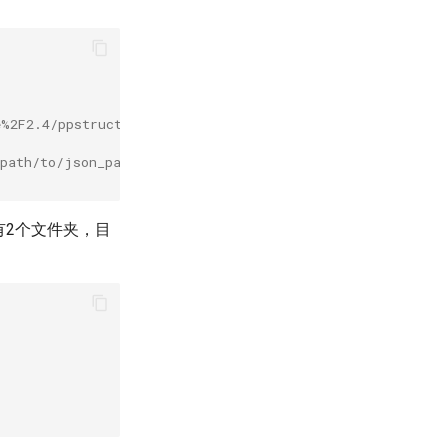
2F2.4/ppstructure/vqa/helper/trans_xfun_data.py
=path/to/json_path --output_path=path/to/save_path
目录下有2个文件夹，目