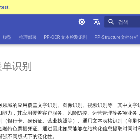
atest.
검색 초기화
简体中文
模型
推理部署
PP-OCR 文本检测识别
PP-Structure文档分析
English
日本語
表单识别
Pу́сский язы́к
हिन्दी
한국인
Help translating
融领域的应用覆盖文字识别、图像识别、视频识别等，其中文字识
AI能力，其应用覆盖客户服务、风险防控、运营管理等各项业务
别（银行卡、身份证、营业执照等）、通用文本表格识别（印刷
金融特色票据凭证。通过因此如果能够在结构化信息提取时同时
增强不同版式下的泛化性。