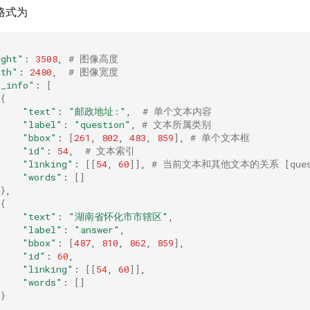
格式为
ight"
:
3508
,
# 图像高度
dth"
:
2480
,
# 图像宽度
r_info"
:
[
{
"text"
:
"邮政地址:"
,
# 单个文本内容
"label"
:
"question"
,
# 文本所属类别
"bbox"
:
[
261
,
802
,
483
,
859
]
,
# 单个文本框
"id"
:
54
,
# 文本索引
"linking"
:
[[
54
,
60
]]
,
# 当前文本和其他文本的关系 [questi
"words"
:
[]
}
{
"text"
:
"湖南省怀化市市辖区"
"label"
:
"answer"
"bbox"
:
[
487
,
810
,
862
,
859
]
"id"
:
60
"linking"
:
[[
54
,
60
]]
"words"
:
[]
}