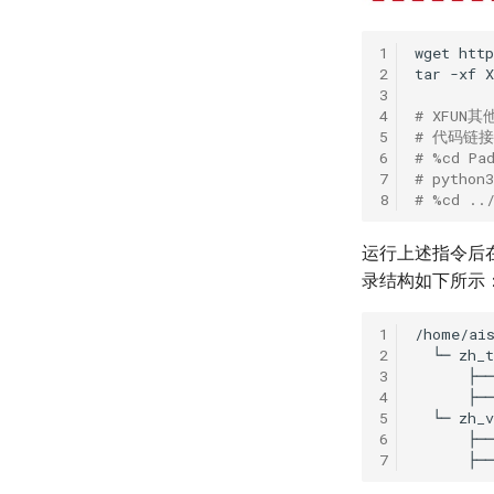
1
wget
2
tar
-xf
3
4
# XFU
5
# 代码链接：h
6
# %cd Pa
7
# python
8
# %cd ..
运行上述指令后在 /h
录结构如下所示
1
2
└─
zh_t
3
├──
4
├──
5
└─
zh_v
6
├──
7
├──