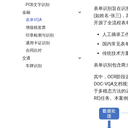
PCB文字识别
表单识别旨在识
金融
(如姓名-张三
表单VQA
开源了全流程表
增值税发票
人工摘录工
印章检测与识别
通用卡证识别
国内常见表
合同比对
传统技术方
交通
表单识别包含两
车牌识别
其中，OCR阶段
DOC-VQA文档
于多模态方法的语义实体识别
RE)任务。本案