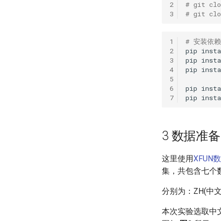
2
# git cl
3
# git cl
1
# 安装依
2
pip
insta
3
pip
insta
4
pip
insta
5
6
pip
insta
7
pip
insta
3 数据准备
这里使用
XFUN
集，共包含七个数
分别为：ZH(中文)
本次实验选取中