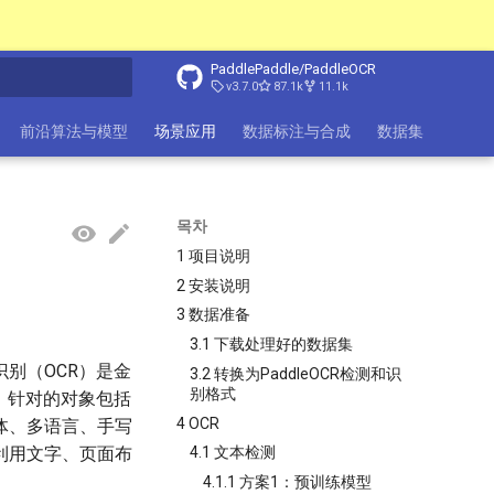
PaddlePaddle/PaddleOCR
v3.7.0
87.1k
11.1k
前沿算法与模型
场景应用
数据标注与合成
数据集
FAQ
목차
1 项目说明
2 安装说明
3 数据准备
3.1 下载处理好的数据集
别（OCR）是金
3.2 转换为PaddleOCR检测和识
别格式
，针对的对象包括
4 OCR
体、多语言、手写
利用文字、页面布
4.1 文本检测
4.1.1 方案1：预训练模型