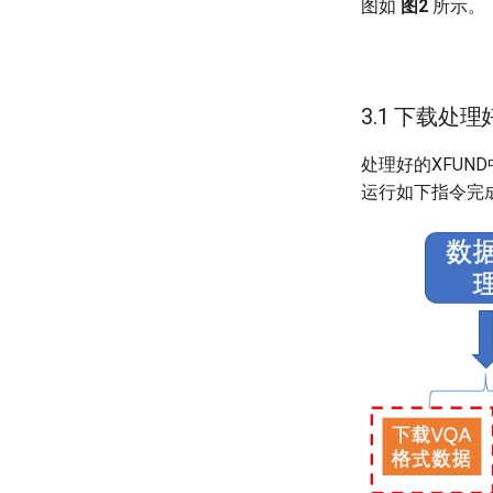
图如
图2
所示。
3.1 下载处
处理好的XFUN
运行如下指令完