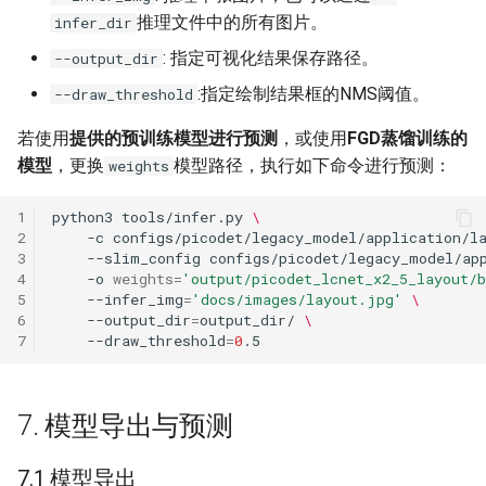
推理文件中的所有图片。
infer_dir
: 指定可视化结果保存路径。
--output_dir
:指定绘制结果框的NMS阈值。
--draw_threshold
若使用
提供的预训练模型进行预测
，或使用
FGD蒸馏训练的
模型
，更换
模型路径，执行如下命令进行预测：
weights
1
python3
tools/infer.py
\
2
-c
configs/picodet/legacy_model/application/l
3
--slim_config
configs/picodet/legacy_model/ap
4
-o
weights
=
'output/picodet_lcnet_x2_5_layout/
5
--infer_img
=
'docs/images/layout.jpg'
\
6
--output_dir
=
output_dir/
\
7
--draw_threshold
=
0
7. 模型导出与预测
7.1 模型导出