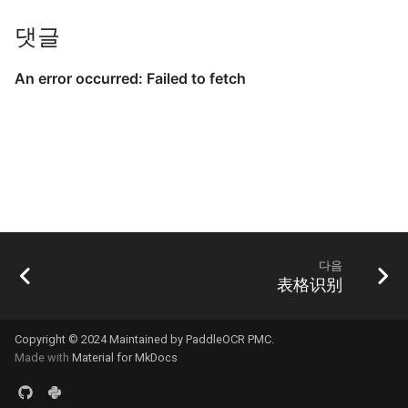
댓글
다음
表格识别
Copyright © 2024 Maintained by PaddleOCR PMC.
Made with
Material for MkDocs