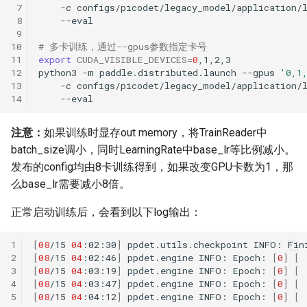
 7
-c
configs/picodet/legacy_model/application/
 8
 9
10
# 多卡训练，通过--gpus参数指定卡号
11
export
CUDA_VISIBLE_DEVICES
=
0
12
python3
-m
paddle.distributed.launch
--gpus
'0,1
13
-c
configs/picodet/legacy_model/application/
14
注意：
如果训练时显存out memory，将TrainReader中
batch_size调小，同时LearningRate中base_lr等比例减小。
发布的config均由8卡训练得到，如果改变GPU卡数为1，那
么base_lr需要减小8倍。
正常启动训练后，会看到以下log输出：
1
[
08
/15
04
:02:30
]
ppdet.utils.checkpoint
INFO:
Fin
2
[
08
/15
04
:02:46
]
ppdet.engine
INFO:
Epoch:
[
0
]
[
3
[
08
/15
04
:03:19
]
ppdet.engine
INFO:
Epoch:
[
0
]
[
4
[
08
/15
04
:03:47
]
ppdet.engine
INFO:
Epoch:
[
0
]
[
5
[
08
/15
04
:04:12
]
ppdet.engine
INFO:
Epoch:
[
0
]
[