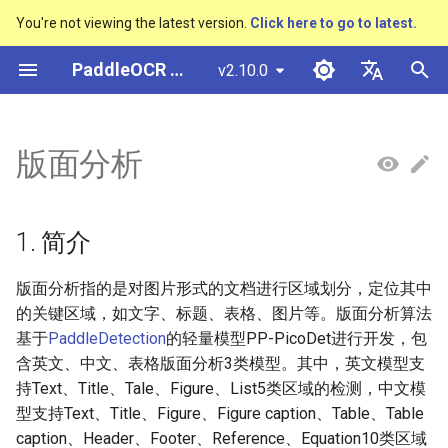
You're not viewing the latest version.
Click here to go to latest.
검
PaddleOCR 문서
v2.10.0
색
简体中文
概述
多硬件安装飞桨
基于Python预测引擎推理
概述
1. 简介
基于Python预测引擎推理
返回识别位置
概述
概述
概述
通用中英文OCR数据集
社区贡献
多硬件安装飞桨
基本概念
模型量化
PP-OCRv3技术报告
DB与DB++
CRNN
Text Gestalt
CAN
PGNet
TableMaster
VI-LayoutXLM
高精度中文场景文本识别
数码管识别
表单VQA
车牌识别
초
English
版面分析
SVTR
기
快速开始
基于C++预测引擎推理
快速开始
2. 快速开始
基于C++预测引擎推理
怎样完成基于图像数据的信息
文本检测算法
通用
其它数据标注工具
手写中文OCR数据集
附录
支持硬件列表
文本检测
模型裁剪
PP-OCRv4技术报告
EAST
Rosetta
Text Telescope
LaTeX-OCR
TableSLANet
LayoutLM
液晶屏读数识别
增值税发票
日本語
抽取任务
手写体识别
화
Pу́сский язы́к
Visual Studio 2019
快速安装
3. 安装
服务化部署
文本识别算法
制造
其它数据合成工具
垂类多语言OCR数据集
文本识别
知识蒸馏
paddleocr package使用说
SAST
STAR-Net
UniMERNet
SDMGR
包装生产日期
印章检测与识别
1. 简介
Community CMake 编译指南
हिन्दी
效果展示
文本超分辨率算法
金融
版面分析数据集
3.1. 安装PaddlePaddle
文本方向分类器
多语言模型
PSENet
RARE
PP-FormulaNet
PCB文字识别
通用卡证识别
版面分析指的是对图片形式的文档进行区域划分，定位其中
한국인
服务化部署
的关键区域，如文字、标题、表格、图片等。版面分析算法
运行环境
公式识别算法
交通
表格识别数据集
3.2. 安装PaddleDetection
关键信息提取
动手学OCR
FCENet
SRN
合同比对
Help translating
基于
PaddleDetection
的轻量模型PP-PicoDet进行开发，包
Android部署
含英文、中文、表格版面分析3类模型。其中，英文模型支
模型库
4. 数据准备
端到端OCR算法
关键信息提取数据集
模型微调
Enhanced CTC Loss
DRRG
NRTR
持Text、Title、Tale、Figure、List5类区域的检测，中文模
Jetson部署
型支持Text、Title、Figure、Figure caption、Table、Table
模型训练
表格识别算法
4.1. 英文数据集
训练tricks
切片操作
CT
SAR
caption、Header、Footer、Reference、Equation10类区域