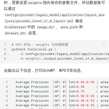
时，需要设置
指向保存的参数文件。评估数据集可
weights
以通过
configs/picodet/legacy_model/application/layout_ana
修改
lysis/picodet_lcnet_x1_0_layout.yml
中的
、
和
EvalDataset
image_dir
anno_path
设置。
dataset_dir
1
# GPU 评估， weights 为待测权重
2
python3
tools/eval.py
\
3
-c
configs/picodet/legacy_model/application/l
4
-o
weights
=
会输出以下信息，打印出mAP、AP0.5等信息。
 1
Average
Precision
(
AP
)
@
[
IoU
=
0.50
:
0.95
|
area
 2
Average
Precision
(
AP
)
@
[
IoU
=
0.50
|
area
 3
Average
Precision
(
AP
)
@
[
IoU
=
0.75
|
area
 4
Average
Precision
(
AP
)
@
[
IoU
=
0.50
:
0.95
|
area
 5
Average
Precision
(
AP
)
@
[
IoU
=
0.50
:
0.95
|
area
 6
Average
Precision
(
AP
)
@
[
IoU
=
0.50
:
0.95
|
area