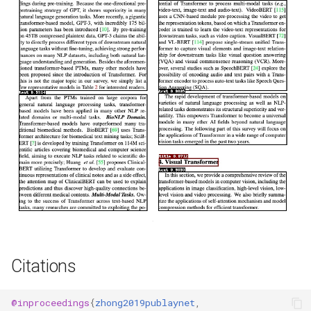
Citations
@inproceedings
{
zhong2019publaynet
,