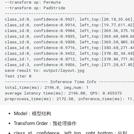
Model：模型结构
Transform Order：预处理操作
class_id、confidence、left_top、right_bottom：分别