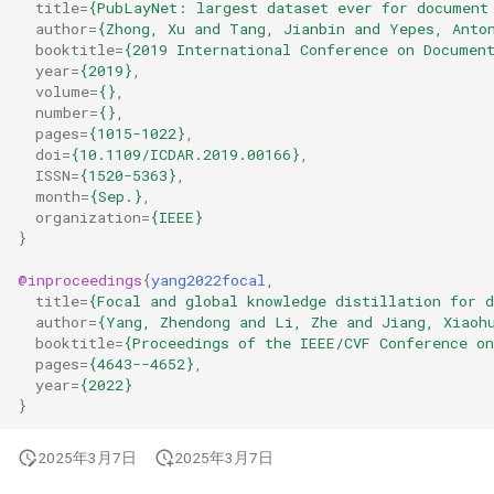
title
=
{PubLayNet: largest dataset ever for document
author
=
{Zhong, Xu and Tang, Jianbin and Yepes, Anto
booktitle
=
{2019 International Conference on Documen
year
=
{2019}
,
volume
=
{}
,
number
=
{}
,
pages
=
{1015-1022}
,
doi
=
{10.1109/ICDAR.2019.00166}
,
ISSN
=
{1520-5363}
,
month
=
{Sep.}
,
organization
=
{IEEE}
}
@inproceedings
{
yang2022focal
,
title
=
{Focal and global knowledge distillation for d
author
=
{Yang, Zhendong and Li, Zhe and Jiang, Xiaoh
booktitle
=
{Proceedings of the IEEE/CVF Conference o
pages
=
{4643--4652}
,
year
=
{2022}
}
2025年3月7日
2025年3月7日