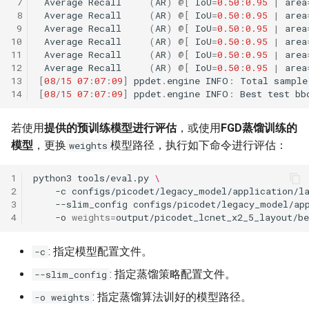
 7
Average
Recall
(
AR
)
@
[
IoU
=
0.50
:
0.95
|
area
 8
Average
Recall
(
AR
)
@
[
IoU
=
0.50
:
0.95
|
area
 9
Average
Recall
(
AR
)
@
[
IoU
=
0.50
:
0.95
|
area
10
Average
Recall
(
AR
)
@
[
IoU
=
0.50
:
0.95
|
area
11
Average
Recall
(
AR
)
@
[
IoU
=
0.50
:
0.95
|
area
12
Average
Recall
(
AR
)
@
[
IoU
=
0.50
:
0.95
|
area
13
[
08
/
15
07
:
07
:
09
]
ppdet
.
engine
INFO
:
Total
sample
14
[
08
/
15
07
:
07
:
09
]
ppdet
.
engine
INFO
:
Best
test
bb
若使用
提供的预训练模型进行评估
，或使用
FGD蒸馏训练的
模型
，更换
模型路径，执行如下命令进行评估：
weights
1
python3
tools/eval.py
\
2
-c
configs/picodet/legacy_model/application/l
3
--slim_config
configs/picodet/legacy_model/ap
4
-o
weights
=
: 指定模型配置文件。
-c
: 指定蒸馏策略配置文件。
--slim_config
: 指定蒸馏算法训好的模型路径。
-o weights