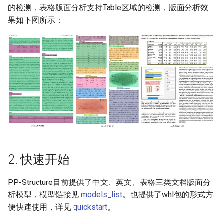
端侧部署
的检测，表格版面分析支持Table区域的检测，版面分析效
模型压缩
关键信息抽取算法
4.2. 更多数据集
PaddleOCR模型推理参数
SEED
果如下图所示：
网页前端部署
博客
5. 开始训练
使用PaddleOCR架构添加新算
分布式训练
SVTR
Paddle2ONNX模型转化与预
法
测
5.1. 启动训练
项目克隆
SVTRv2
云上飞桨部署工具
5.2. FGD蒸馏训练
配置文件内容与生成
ViTSTR
Benchmark
6. 模型评估与预测
如何生产自定义超轻量模
ABINet
6.1. 指标评估
VisionLAN
2. 快速开始
6.2 测试版面分析结果
SPIN
PP-Structure目前提供了中文、英文、表格三类文档版面分
7. 模型导出与预测
RobustScanner
析模型，模型链接见
models_list
。也提供了whl包的形式方
便快速使用，详见
quickstart
。
7.1 模型导出
RFL