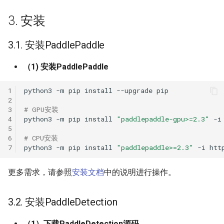
7.2 模型推理
ParseQ
3. 安装
Citations
CPPD
3.1. 安装PaddlePaddle
SATRN
（1) 安装PaddlePaddle
1
python3
-m
pip
install
--upgrade
2
3
# GPU安装
4
python3
-m
pip
install
"paddlepaddle-gpu>=2.3"
-i
5
6
# CPU安装
7
python3
-m
pip
install
"paddlepaddle>=2.3"
-i
更多需求，请参照
安装文档
中的说明进行操作。
3.2. 安装PaddleDetection
（1）下载PaddleDetection源码