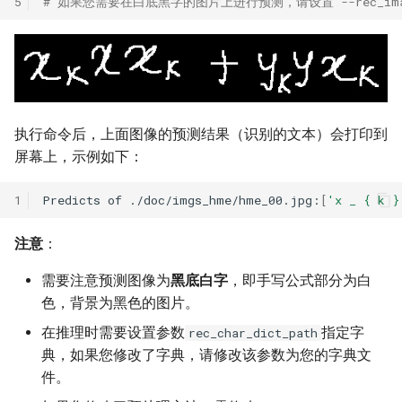
5
# 如果您需要在白底黑字的图片上进行预测，请设置 --rec_image_
执行命令后，上面图像的预测结果（识别的文本）会打印到
屏幕上，示例如下：
1
Predicts
of
./doc/imgs_hme/hme_00.jpg:
[
'x _ { k }
注意
：
需要注意预测图像为
黑底白字
，即手写公式部分为白
色，背景为黑色的图片。
在推理时需要设置参数
指定字
rec_char_dict_path
典，如果您修改了字典，请修改该参数为您的字典文
件。