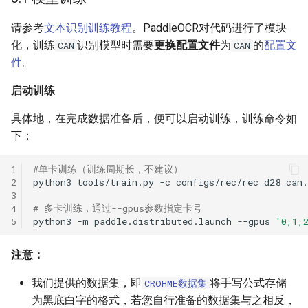
ParseQ
请参考
文本识别训练教程
。PaddleOCR对代码进行了模块
化，训练
识别模型时需要
更换配置文件
为
的
配置文
CAN
CAN
CPPD
件
。
SATRN
启动训练
具体地，在完成数据准备后，便可以启动训练，训练命令如
下：
1
#单卡训练（训练周期长，不建议）
2
python3
tools/train.py
-c
3
4
# 多卡训练，通过--gpus参数指定卡号
5
python3
-m
paddle.distributed.launch
--gpus
'0,1,
注意：
我们提供的数据集，即
将手写公式存储
CROHME数据集
为黑底白字的格式，若您自行准备的数据集与之相反，