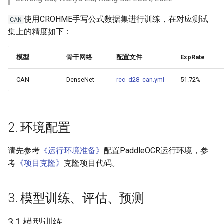
端侧部署
模型压缩
SEED
4. 推理部署
PaddleOCR模型推理参数
使用CROHME手写公式数据集进行训练，在对应测试
CAN
网页前端部署
集上的精度如下：
博客
SVTR
4.1 Python推理
分布式训练
Paddle2ONNX模型转化与预
模型
骨干网络
配置文件
ExpRate
测
SVTRv2
4.2 C++推理部署
项目克隆
CAN
DenseNet
rec_d28_can.yml
51.72%
云上飞桨部署工具
ViTSTR
4.3 Serving服务化部署
配置文件内容与生成
Benchmark
ABINet
4.4 更多推理部署
如何生产自定义超轻量模
2. 环境配置
VisionLAN
5. FAQ
请先参考
《运行环境准备》
配置PaddleOCR运行环境，参
SPIN
引用
考
《项目克隆》
克隆项目代码。
RobustScanner
3. 模型训练、评估、预测
RFL
3.1 模型训练