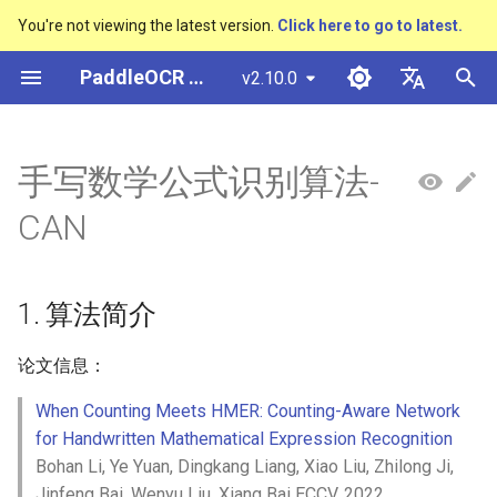
You're not viewing the latest version.
Click here to go to latest.
검
PaddleOCR 문서
v2.10.0
색
简体中文
概述
多硬件安装飞桨
基于Python预测引擎推理
概述
概述
DB与DB++
CRNN
Text Gestalt
1. 算法简介
PGNet
TableMaster
VI-LayoutXLM
概述
概述
通用中英文OCR数据集
社区贡献
多硬件安装飞桨
基本概念
模型量化
PP-OCRv3技术报告
基本概念
基于Python预测引擎推理
返回识别位置
高精度中文场景文本识别
数码管识别
表单VQA
车牌识别
초
English
手写数学公式识别算法-
SVTR
기
快速开始
基于C++预测引擎推理
快速开始
快速开始
EAST
Rosetta
Text Telescope
2. 环境配置
TableSLANet
LayoutLM
通用
其它数据标注工具
手写中文OCR数据集
附录
支持硬件列表
文本检测
模型裁剪
PP-OCRv4技术报告
版面分析
基于C++预测引擎推理
怎样完成基于图像数据的
液晶屏读数识别
增值税发票
日本語
CAN
抽取任务
手写体识别
화
Pу́сский язы́к
Visual Studio 2019
快速安装
模型库
SAST
STAR-Net
3. 模型训练、评估、预测
SDMGR
制造
其它数据合成工具
垂类多语言OCR数据集
文本识别
知识蒸馏
paddleocr package使用说
表格识别
服务化部署
包装生产日期
印章检测与识别
Community CMake 编译指南
हिन्दी
1. 算法简介
效果展示
模型训练
PSENet
RARE
金融
版面分析数据集
3.1 模型训练
文本方向分类器
多语言模型
版面恢复
PCB文字识别
通用卡证识别
한국인
服务化部署
论文信息：
运行环境
推理部署
FCENet
SRN
交通
表格识别数据集
启动训练
关键信息提取
动手学OCR
关键信息提取
合同比对
Help translating
Android部署
When Counting Meets HMER: Counting-Aware Network
模型库
博客
DRRG
NRTR
关键信息提取数据集
3.2 评估
模型微调
Enhanced CTC Loss
for Handwritten Mathematical Expression Recognition
Jetson部署
Bohan Li, Ye Yuan, Dingkang Liang, Xiao Liu, Zhilong Ji,
模型训练
CT
SAR
3.3 预测
训练tricks
切片操作
Jinfeng Bai, Wenyu Liu, Xiang Bai ECCV, 2022