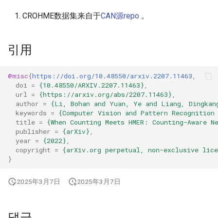
CROHME数据集来自于
CAN源repo
。
引用
@misc
{
https://doi.org/10.48550/arxiv.2207.11463
,
doi
=
{10.48550/ARXIV.2207.11463}
,
url
=
{https://arxiv.org/abs/2207.11463}
,
author
=
{Li, Bohan and Yuan, Ye and Liang, Dingkan
keywords
=
{Computer Vision and Pattern Recognition
title
=
{When Counting Meets HMER: Counting-Aware N
publisher
=
{arXiv}
,
year
=
{2022}
,
copyright
=
{arXiv.org perpetual, non-exclusive lice
}
2025年3月7日
2025年3月7日
댓글