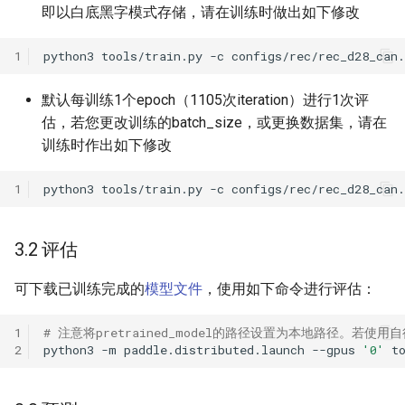
即以白底黑字模式存储，请在训练时做出如下修改
1
python3
tools/train.py
-c
configs/rec/rec_d28_can
默认每训练1个epoch（1105次iteration）进行1次评
估，若您更改训练的batch_size，或更换数据集，请在
训练时作出如下修改
1
python3
tools/train.py
-c
configs/rec/rec_d28_can
3.2 评估
可下载已训练完成的
模型文件
，使用如下命令进行评估：
1
# 注意将pretrained_model的路径设置为本地路径。若使用自行
2
python3
-m
paddle.distributed.launch
--gpus
'0'
t