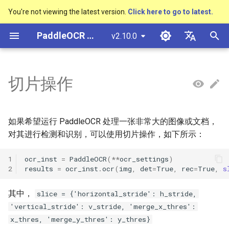
You're not viewing the latest version.
Click here to go to latest.
검
PaddleOCR 문서
v2.10.0
색
简体中文
概述
多硬件安装飞桨
基于Python预测引擎推理
基本概念
模型量化
概述
概述
概述
概述
通用中英文OCR数据集
社区贡献
多硬件安装飞桨
基本概念
基于Python预测引擎推理
返回识别位置
DB与DB++
CRNN
Text Gestalt
CAN
PGNet
TableMaster
VI-LayoutXLM
高精度中文场景文本识别
数码管识别
表单VQA
车牌识别
초
English
切片操作
SVTR
기
快速开始
基于C++预测引擎推理
文本检测
模型裁剪
快速开始
文本检测算法
通用
其它数据标注工具
手写中文OCR数据集
附录
支持硬件列表
版面分析
基于C++预测引擎推理
怎样完成基于图像数据的
EAST
Rosetta
Text Telescope
LaTeX-OCR
TableSLANet
LayoutLM
液晶屏读数识别
增值税发票
日本語
抽取任务
手写体识别
화
Pу́сский язы́к
Visual Studio 2019
文本识别
知识蒸馏
模型库
文本识别算法
制造
其它数据合成工具
垂类多语言OCR数据集
表格识别
服务化部署
SAST
STAR-Net
UniMERNet
SDMGR
包装生产日期
印章检测与识别
如果希望运行 PaddleOCR 处理一张非常大的图像或文档，
Community CMake 编译指南
हिन्दी
对其进行检测和识别，可以使用切片操作，如下所示：
文本方向分类器
模型训练
文本超分辨率算法
金融
版面分析数据集
版面恢复
PSENet
RARE
PP-FormulaNet
PCB文字识别
通用卡证识别
한국인
服务化部署
1
ocr_inst
=
PaddleOCR
(
**
ocr_settings
)
2
results
=
ocr_inst
.
ocr
(
img
,
det
=
True
,
rec
=
True
,
s
关键信息提取
推理部署
公式识别算法
交通
表格识别数据集
关键信息提取
FCENet
SRN
合同比对
Help translating
Android部署
其中，
slice = {'horizontal_stride': h_stride,
模型微调
博客
端到端OCR算法
关键信息提取数据集
DRRG
NRTR
Jetson部署
'vertical_stride': v_stride, 'merge_x_thres':
训练tricks
表格识别算法
x_thres, 'merge_y_thres': y_thres}
CT
SAR