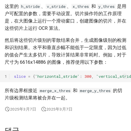
端侧部署
这里的
、
、
和
是用
h_stride
v_stride
x_thres
y_thres
关键信息抽取算法
SEED
户可配置的参数，需要手动设置。切片操作符的工作原理
网页前端部署
是，在大图像上运行一个滑动窗口，创建图像的切片，并在
使用PaddleOCR架构添加新算
SVTR
这些切片上运行 OCR 算法。
Paddle2ONNX模型转化与预
法
测
SVTRv2
然后将这些切片级别的零散结果合并，生成图像级别的检测
和识别结果。水平和垂直步幅不能低于一定限度，因为过低
云上飞桨部署工具
ViTSTR
的值会产生太多切片，导致计算结果非常耗时。例如，对于
尺寸为 6616x14886 的图像，推荐使用以下参数：
Benchmark
ABINet
1
slice
=
{
'horizontal_stride'
:
300
,
'vertical_stri
VisionLAN
所有边界框接近
和
的切
merge_x_thres
merge_y_thres
SPIN
片级检测结果将被合并在一起。
RobustScanner
2025年3月7日
2025年3月7日
RFL
댓글