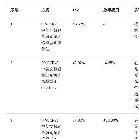
序号
方案
acc
效果提升
实
1
PP-OCRv3
46.67%
-
提
中英文超轻
练
量识别预训
泛
练模型直接
评估
2
PP-OCRv3
42.02%
-4.65%
在
中英文超轻
足
量识别预训
反
练模型 +
练
fine-tune
低
通
参
试
3
PP-OCRv3
77.00%
+30.33%
在
中英文超轻
足
量识别预训
下
练模型 +
虑