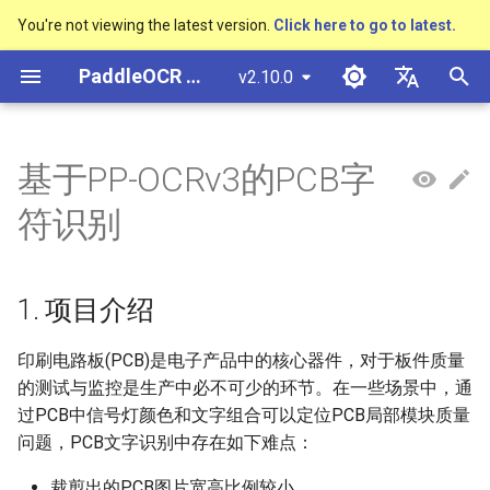
You're not viewing the latest version.
Click here to go to latest.
검
PaddleOCR 문서
v2.10.0
색
简体中文
概述
多硬件安装飞桨
基于Python预测引擎推理
概述
概述
概述
高精度中文场景文本识别模型
1. 项目介绍
表单VQA
车牌识别
概述
通用中英文OCR数据集
社区贡献
多硬件安装飞桨
基本概念
模型量化
PP-OCRv3技术报告
基本概念
基于Python预测引擎推理
返回识别位置
DB与DB++
CRNN
Text Gestalt
CAN
PGNet
TableMaster
VI-LayoutXLM
초
English
基于PP-OCRv3的PCB字
SVTR
기
快速开始
基于C++预测引擎推理
快速开始
快速开始
文本检测算法
2. 安装说明
增值税发票
其它数据标注工具
手写中文OCR数据集
附录
支持硬件列表
文本检测
模型裁剪
PP-OCRv4技术报告
版面分析
基于C++预测引擎推理
怎样完成基于图像数据的
EAST
Rosetta
Text Telescope
LaTeX-OCR
TableSLANet
LayoutLM
日本語
符识别
手写体识别
抽取任务
화
Pу́сский язы́к
Visual Studio 2019
快速安装
模型库
文本识别算法
3. 数据准备
印章检测与识别
其它数据合成工具
垂类多语言OCR数据集
文本识别
知识蒸馏
paddleocr package使用说
表格识别
服务化部署
SAST
STAR-Net
UniMERNet
SDMGR
Community CMake 编译指南
हिन्दी
1. 项目介绍
效果展示
模型训练
文本超分辨率算法
4. 文本检测
通用卡证识别
版面分析数据集
文本方向分类器
多语言模型
版面恢复
PSENet
RARE
PP-FormulaNet
한국인
服务化部署
印刷电路板(PCB)是电子产品中的核心器件，对于板件质量
运行环境
推理部署
公式识别算法
合同比对
表格识别数据集
4.1 预训练模型直接评估
关键信息提取
动手学OCR
关键信息提取
FCENet
SRN
Help translating
的测试与监控是生产中必不可少的环节。在一些场景中，通
Android部署
过PCB中信号灯颜色和文字组合可以定位PCB局部模块质量
模型库
博客
端到端OCR算法
关键信息提取数据集
1）下载预训练模型
模型微调
Enhanced CTC Loss
DRRG
NRTR
Jetson部署
问题，PCB文字识别中存在如下难点：
模型训练
表格识别算法
4.2 预训练模型+验证集
训练tricks
切片操作
CT
SAR
裁剪出的PCB图片宽高比例较小