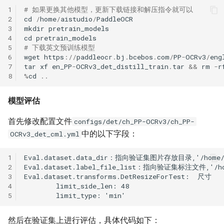
1
# 如果更换其他模型，更新下载链接和解压指令就可以
2
cd
/
home
/
aistudio
/
PaddleOCR
3
mkdir
pretrain_models
4
cd
pretrain_models
5
# 下载英文预训练模型
6
wget
https
:
//
paddleocr
.
bj
.
bcebos
.
com
/
PP
-
OCRv3
/
eng
7
tar
xf
en_PP
-
OCRv3_det_distill_train
.
tar
&&
rm
-
r
8
%
cd
..
模型评估
首先修改配置文件
configs/det/ch_PP-OCRv3/ch_PP-
中的以下字段：
OCRv3_det_cml.yml
1
2
3
4
5
然后在验证集上进行评估，具体代码如下：