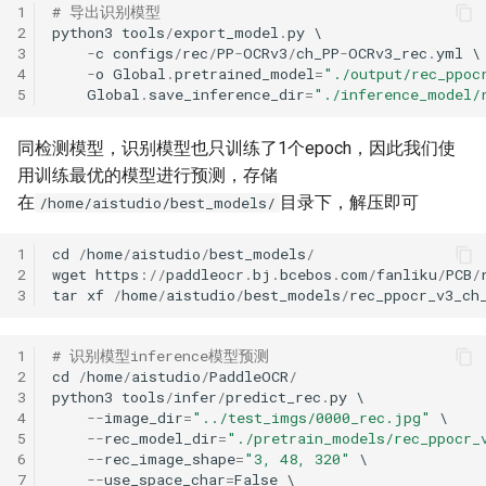
1
# 导出识别模型
2
python3
tools
/
export_model
.
py
3
-
c
configs
/
rec
/
PP
-
OCRv3
/
ch_PP
-
OCRv3_rec
.
yml
4
-
o
Global
.
pretrained_model
=
"./output/rec_ppoc
5
Global
.
save_inference_dir
=
"./inference_model/
同检测模型，识别模型也只训练了1个epoch，因此我们使
用训练最优的模型进行预测，存储
在
目录下，解压即可
/home/aistudio/best_models/
1
cd
/
home
/
aistudio
/
best_models
/
2
wget
https
:
//
paddleocr
.
bj
.
bcebos
.
com
/
fanliku
/
PCB
/
3
tar
xf
/
home
/
aistudio
/
best_models
/
rec_ppocr_v3_ch
1
# 识别模型inference模型预测
2
cd
/
home
/
aistudio
/
PaddleOCR
/
3
python3
tools
/
infer
/
predict_rec
.
py
4
--
image_dir
=
"../test_imgs/0000_rec.jpg"
5
--
rec_model_dir
=
"./pretrain_models/rec_ppocr_
6
--
rec_image_shape
=
"3, 48, 320"
7
--
use_space_char
=
False