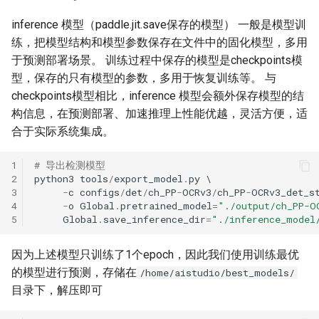
inference 模型（paddle.jit.save保存的模型） 一般是模型训
练，把模型结构和模型参数保存在文件中的固化模型，多用
于预测部署场景。 训练过程中保存的模型是checkpoints模
型，保存的只有模型的参数，多用于恢复训练等。 与
checkpoints模型相比，inference 模型会额外保存模型的结
构信息，在预测部署、加速推理上性能优越，灵活方便，适
合于实际系统集成。
1
# 导出检测模型
2
python3
tools
/
export_model
.
py
3
-
c
configs
/
det
/
ch_PP
-
OCRv3
/
ch_PP
-
OCRv3_det_s
4
-
o
Global
.
pretrained_model
=
"./output/ch_PP-O
5
Global
.
save_inference_dir
=
"./inference_model
因为上述模型只训练了1个epoch，因此我们使用训练最优
的模型进行预测，存储在
/home/aistudio/best_models/
目录下，解压即可