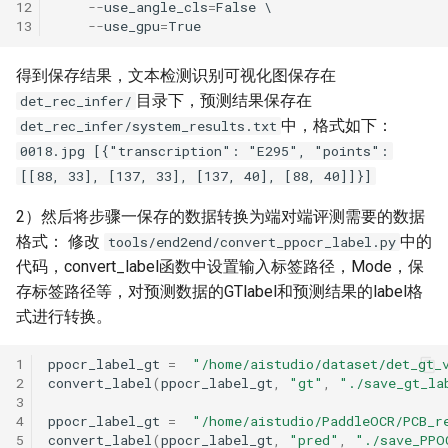
12
--
use_angle_cls
=
False
13
--
use_gpu
=
True
得到保存结果，文本检测识别可视化图保存在
目录下，预测结果保存在
det_rec_infer/
中，格式如下：
det_rec_infer/system_results.txt
0018.jpg [{"transcription": "E295", "points":
[[88, 33], [137, 33], [137, 40], [88, 40]]}]
2）然后将步骤一保存的数据转换为端对端评测需要的数据
格式： 修改
中的
tools/end2end/convert_ppocr_label.py
代码，convert_label函数中设置输入标签路径，Mode，保
存标签路径等，对预测数据的GTlabel和预测结果的label格
式进行转换。
1
ppocr_label_gt
=
"/home/aistudio/dataset/det_gt_
2
convert_label
(
ppocr_label_gt
,
"gt"
,
"./save_gt_la
3
4
ppocr_label_gt
=
"/home/aistudio/PaddleOCR/PCB_r
5
convert_label
(
ppocr_label_gt
,
"pred"
,
"./save_PPO