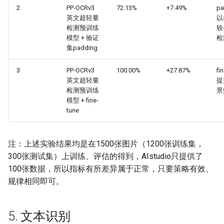
2
PP-OCRv3
72.13%
+7.49%
p
英文超轻量
以
检测预训练
较
模型 + 验证
检
集padding
3
PP-OCRv3
100.00%
+27.87%
fi
英文超轻量
提
检测预训练
景
模型 + fine-
tune
注：上述实验结果均是在1500张图片（1200张训练集，
300张测试集）上训练、评估的得到，AIstudio只提供了
100张数据，所以指标有所差异属于正常，只要策略有效、
规律相同即可。
5. 文本识别