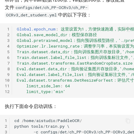
文件
configs/det/ch_PP-OCRv3/ch_PP-
中的以下字段：
OCRv3_det_student.yml
 1
Global.epoch_num
:
这里设置为1，方便快速跑通，实际中
 2
Global.save_model_dir：模型保存路径
 3
Global.pretrained_model：指向预训练模型路径，'./pretrain
 4
Optimizer.lr.learning_rate：调整学习率，本实验设置为0
 5
Train.dataset.data_dir：指向训练集图片存放目录,'/home/
 6
Train.dataset.label_file_list：指向训练集标注文件,'/ho
 7
Train.dataset.transforms.EastRandomCropData.
 8
Eval.dataset.data_dir：指向验证集图片存放目录,'/home/a
 9
Eval.dataset.label_file_list：指向验证集标注文件,'/hom
10
Eval.dataset.transforms.DetResizeForTest：
11
limit_side_len
:
64
12
limit_type:'min'
执行下面命令启动训练：
1
cd
/
home
/
aistudio
/
PaddleOCR
/
2
python
tools
/
train
.
py
3
-
c
configs
/
det
/
ch_PP
-
OCRv3
/
ch_PP
-
OCRv3_de