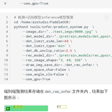
8
--
use_gpu
=
True
 1
# 检测+识别模型inference模型预测
 2
cd
/
home
/
aistudio
/
PaddleOCR
/
 3
python3
tools
/
infer
/
predict_system
.
py
 4
--
image_dir
=
"../test_imgs/0000.jpg"
 5
--
det_model_dir
=
"./pretrain_models/det_ppocr
 6
--
det_limit_side_len
=
48
 7
--
det_limit_type
=
'min'
 8
--
det_db_unclip_ratio
=
2.5
 9
--
rec_model_dir
=
"./pretrain_models/rec_ppocr
10
--
rec_image_shape
=
"3, 48, 320"
11
--
draw_img_save_dir
=./
det_rec_infer
/
12
--
use_space_char
=
False
13
--
use_angle_cls
=
False
14
--
use_gpu
=
True
端到端预测结果存储在
文件夹内，结果如下
det_res_infer
图所示：