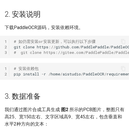
ParseQ
2. 安装说明
参考
CPPD
下载PaddleOCR源码，安装依赖环境。
SATRN
1
# 如仍需安装or安装更新，可以执行以下步骤
2
git
clone
https
:
//
github
.
com
/
PaddlePaddle
/
PaddleO
3
#  git clone https://gitee.com/PaddlePaddle/Paddl
1
# 安装依赖包
2
pip
install
-
r
/
home
/
aistudio
/
PaddleOCR
/
requireme
3. 数据准备
我们通过图片合成工具生成
图2
所示的PCB图片，整图只有
高25、宽150左右、文字区域高9、宽45左右，包含垂直和
水平2种方向的文本：