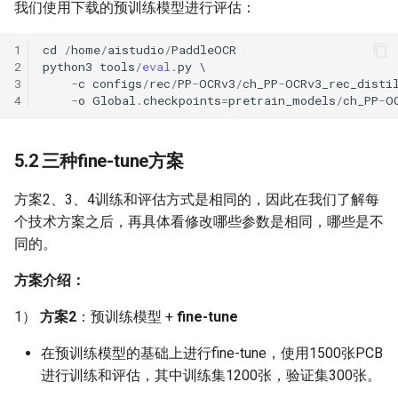
我们使用下载的预训练模型进行评估：
1
cd
/
home
/
aistudio
/
PaddleOCR
2
python3
tools
/
eval
.
py
3
-
c
configs
/
rec
/
PP
-
OCRv3
/
ch_PP
-
OCRv3_rec_disti
4
-
o
Global
.
checkpoints
=
pretrain_models
/
ch_PP
-
O
5.2 三种fine-tune方案
方案2、3、4训练和评估方式是相同的，因此在我们了解每
个技术方案之后，再具体看修改哪些参数是相同，哪些是不
同的。
方案介绍：
1）
方案2
：预训练模型 +
fine-tune
在预训练模型的基础上进行fine-tune，使用1500张PCB
进行训练和评估，其中训练集1200张，验证集300张。