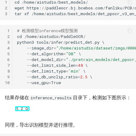
1
cd
/
home
/
aistudio
/
best_models
/
2
wget
https
:
//
paddleocr
.
bj
.
bcebos
.
com
/
fanliku
/
PCB
/
3
tar
xf
/
home
/
aistudio
/
best_models
/
det_ppocr_v3_en
 1
# 检测模型inference模型预测
 2
cd
/
home
/
aistudio
/
PaddleOCR
/
 3
python3
tools
/
infer
/
predict_det
.
py
 4
--
image_dir
=
"/home/aistudio/dataset/imgs/000
 5
--
det_algorithm
=
"DB"
 6
--
det_model_dir
=
"./pretrain_models/det_ppocr
 7
--
det_limit_side_len
=
48
 8
--
det_limit_type
=
'min'
 9
--
det_db_unclip_ratio
=
2.5
10
--
use_gpu
=
True
结果存储在
目录下，检测如下图所示：
inference_results
同理，导出识别模型并进行推理。