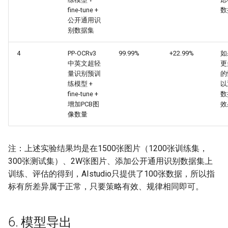
fine-tune +
数
公开通用识
别数据集
4
PP-OCRv3
99.99%
+22.99%
如
中英文超轻
更
量识别预训
的
练模型 +
以
fine-tune +
数
增加PCB图
效
像数量
注：上述实验结果均是在1500张图片（1200张训练集，
300张测试集）、2W张图片、添加公开通用识别数据集上
训练、评估的得到，AIstudio只提供了100张数据，所以指
标有所差异属于正常，只要策略有效、规律相同即可。
6. 模型导出