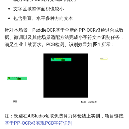
端侧部署
padding直接评估
模型压缩
关键信息抽取算法
文字区域整体面积也较小
PaddleOCR模型推理参数
SEED
网页前端部署
4.3 预训练模型+fine-tune
包含垂直、水平多种方向文本
博客
使用PaddleOCR架构添加新算
分布式训练
SVTR
Paddle2ONNX模型转化与预
法
5. 文本识别
针对本场景，PaddleOCR基于全新的PP-OCRv3通过合成数
测
项目克隆
SVTRv2
据、微调以及其他场景适配方法完成小字符文本识别任务，
5.1 预训练模型直接评估
满足企业上线要求。PCB检测、识别效果如
图1
所示：
云上飞桨部署工具
配置文件内容与生成
ViTSTR
5.2 三种fine-tune方案
Benchmark
如何生产自定义超轻量模
ABINet
6. 模型导出
VisionLAN
7. 端对端评测
SPIN
8. Jetson部署
RobustScanner
9. 总结
注：欢迎在AIStudio领取免费算力体验线上实训，项目链接:
RFL
基于PP-OCRv3实现PCB字符识别
更多资源