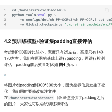
1
cd
/
home
/
aistudio
/
PaddleOCR
2
python
tools
/
eval
.
py
3
-
c
configs
/
det
/
ch_PP
-
OCRv3
/
ch_PP
-
OCRv3_det_cm
4
-
o
Global
.
checkpoints
=
"./pretrain_models/en_P
4.2 预训练模型+验证集padding直接评估
考虑到PCB图片比较小，宽度只有25左右、高度只有140-
170左右，我们在原图的基础上进行padding，再进行检测
评估，padding前后效果对比如
图4
所示：
将图片都padding到300*300大小，因为坐标信息发生了变
化，我们同时要修改标注文件，
在
目录里也提供了padding之后
/home/aistudio/dataset
的图片，大家也可以尝试训练和评估：