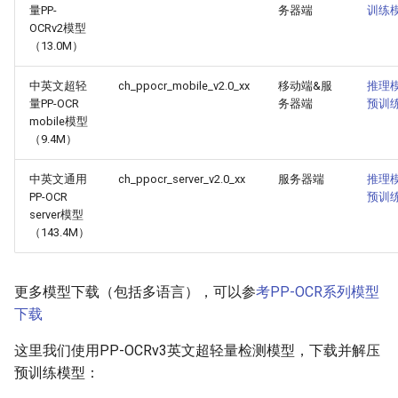
量PP-
务器端
训练
OCRv2模型
（13.0M）
中英文超轻
ch_ppocr_mobile_v2.0_xx
移动端&服
推理
量PP-OCR
务器端
预训
mobile模型
（9.4M）
中英文通用
ch_ppocr_server_v2.0_xx
服务器端
推理
PP-OCR
预训
server模型
（143.4M）
更多模型下载（包括多语言），可以参
考PP-OCR系列模型
下载
这里我们使用PP-OCRv3英文超轻量检测模型，下载并解压
预训练模型：