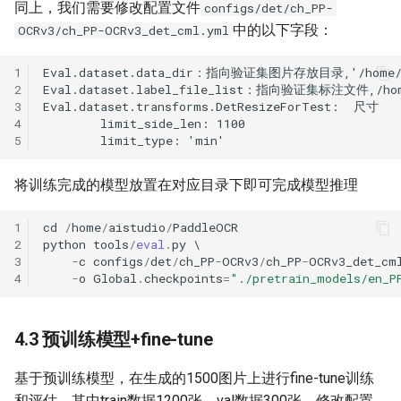
同上，我们需要修改配置文件
configs/det/ch_PP-
中的以下字段：
OCRv3/ch_PP-OCRv3_det_cml.yml
1
2
3
4
5
将训练完成的模型放置在对应目录下即可完成模型推理
1
cd
/
home
/
aistudio
/
PaddleOCR
2
python
tools
/
eval
.
py
3
-
c
configs
/
det
/
ch_PP
-
OCRv3
/
ch_PP
-
OCRv3_det_cm
4
-
o
Global
.
checkpoints
=
"./pretrain_models/en_P
4.3 预训练模型+fine-tune
基于预训练模型，在生成的1500图片上进行fine-tune训练
和评估，其中train数据1200张，val数据300张，修改配置