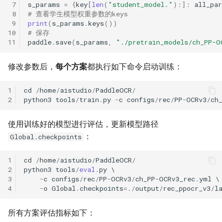
 7
s_params
=
{
key
[
len
(
"student_model."
):]:
all_pa
 8
# 查看学生模型权重参数的keys
 9
print
(
s_params
.
keys
())
10
# 保存
11
paddle
.
save
(
s_params
,
"./pretrain_models/ch_PP-O
修改参数后，
每个方案
都执行如下命令启动训练：
1
cd
/
home
/
aistudio
/
PaddleOCR
/
2
python3
tools
/
train
.
py
-
c
configs
/
rec
/
PP
-
OCRv3
/
ch
使用训练好的模型进行评估，更新模型路径
：
Global.checkpoints
1
cd
/
home
/
aistudio
/
PaddleOCR
/
2
python3
tools
/
eval
.
py
3
-
c
configs
/
rec
/
PP
-
OCRv3
/
ch_PP
-
OCRv3_rec
.
yml
4
-
o
Global
.
checkpoints
=./
output
/
rec_ppocr_v3
/
l
所有方案评估指标如下：