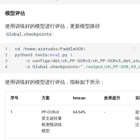
模型评估
使用训练好的模型进行评估，更新模型路径
:
Global.checkpoints
1
cd
/
home
/
aistudio
/
PaddleOCR
/
2
python3
tools
/
eval
.
py
3
-
c
configs
/
det
/
ch_PP
-
OCRv3
/
ch_PP
-
OCRv3_det_st
4
-
o
Global
.
checkpoints
=
"./output/ch_PP-OCR_V3_
使用训练好的模型进行评估，指标如下所示：
序号
方案
hmean
效果提升
实
1
PP-OCRv3
64.64%
-
提
英文超轻量
练
检测预训练
泛
模型