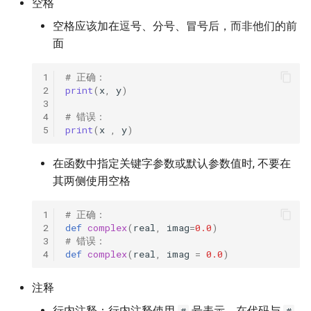
空格
端侧部署
程与规范
模型压缩
关键信息抽取算法
PaddleOCR模型推理参数
SEED
空格应该加在逗号、分号、冒号后，而非他们的前
网页前端部署
3.2.1 创建你的 远程仓库
面
博客
使用PaddleOCR架构添加新算
分布式训练
SVTR
Paddle2ONNX模型转化与预
法
3.2.2 通过Token方式登录
1
# 正确：
测
与建立连接
项目克隆
SVTRv2
2
print
(
x
,
y
)
3
4
# 错误：
云上飞桨部署工具
3.2.3 创建本地分支
配置文件内容与生成
ViTSTR
5
print
(
x
,
y
)
Benchmark
3.2.4 使用pre-commit勾子
如何生产自定义超轻量模
ABINet
在函数中指定关键字参数或默认参数值时, 不要在
其两侧使用空格
3.2.5 修改与提交代码
VisionLAN
1
# 正确：
3.2.6 Push到远程仓库
SPIN
2
def
complex
(
real
,
imag
=
0.0
)
3
# 错误：
4
def
complex
(
real
,
imag
=
0.0
)
3.2.7 提交Pull Request
RobustScanner
注释
3.2.8 签署CLA协议和通过
RFL
单元测试
行内注释：行内注释使用
号表示，在代码与