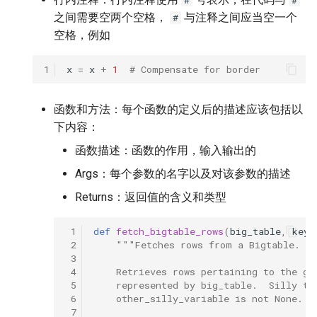
#
#
ParseQ
之间需要空两个空格，
与注释之间应当空一个
#
3.2.9 删除分支
空格，例如
CPPD
3.2.10 提交代码的一些约
1
x
=
x
+
1
# Compensate for border
定
SATRN
函数和方法：每个函数的定义后的描述应该包括以
下内容：
函数描述：函数的作用，输入输出的
Args：每个参数的名字以及对该参数的描述
Returns：返回值的含义和类型
 1
def
fetch_bigtable_rows
(
big_table
,
keys
 2
"""Fetches rows from a Bigtable.
 3
 4
    Retrieves rows pertaining to the gi
 5
    represented by big_table.  Silly th
 6
    other_silly_variable is not None.
 7