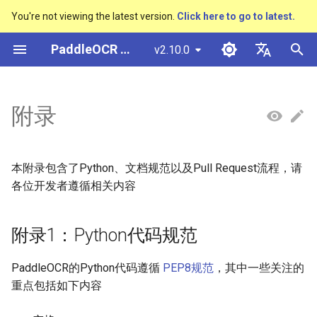
You're not viewing the latest version.
Click here to go to latest.
검
PaddleOCR 문서
v2.10.0
색
简体中文
概述
多硬件安装飞桨
基于Python预测引擎推理
概述
概述
概述
概述
概述
通用中英文OCR数据集
附录1：Python代码规范
多硬件安装飞桨
基本概念
模型量化
PP-OCRv3技术报告
基本概念
基于Python预测引擎推理
返回识别位置
DB与DB++
CRNN
Text Gestalt
CAN
PGNet
TableMaster
VI-LayoutXLM
高精度中文场景文本识别
数码管识别
表单VQA
车牌识别
초
English
附录
SVTR
기
快速开始
基于C++预测引擎推理
快速开始
快速开始
文本检测算法
通用
其它数据标注工具
手写中文OCR数据集
附录2：文档规范
支持硬件列表
文本检测
模型裁剪
PP-OCRv4技术报告
版面分析
基于C++预测引擎推理
怎样完成基于图像数据的
EAST
Rosetta
Text Telescope
LaTeX-OCR
TableSLANet
LayoutLM
液晶屏读数识别
增值税发票
日本語
抽取任务
手写体识别
화
Pу́сский язы́к
Visual Studio 2019
快速安装
模型库
文本识别算法
制造
其它数据合成工具
垂类多语言OCR数据集
2.1 总体说明
文本识别
知识蒸馏
paddleocr package使用说
表格识别
服务化部署
SAST
STAR-Net
UniMERNet
SDMGR
包装生产日期
印章检测与识别
本附录包含了Python、文档规范以及Pull Request流程，请
Community CMake 编译指南
हिन्दी
各位开发者遵循相关内容
效果展示
模型训练
文本超分辨率算法
金融
版面分析数据集
2.2 格式规范
文本方向分类器
多语言模型
版面恢复
PSENet
RARE
PP-FormulaNet
PCB文字识别
通用卡证识别
한국인
服务化部署
附录1：Python代码规范
运行环境
推理部署
公式识别算法
交通
表格识别数据集
附录3：Pull Request说明
关键信息提取
动手学OCR
关键信息提取
FCENet
SRN
合同比对
Help translating
Android部署
PaddleOCR的Python代码遵循
PEP8规范
，其中一些关注的
模型库
博客
端到端OCR算法
关键信息提取数据集
3.1 PaddleOCR分支说明
模型微调
Enhanced CTC Loss
DRRG
NRTR
重点包括如下内容
Jetson部署
模型训练
表格识别算法
3.2 PaddleOCR代码提交流
训练tricks
切片操作
CT
SAR