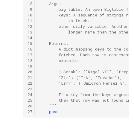
 8
    Args:
 9
        big_table: An open Bigtable Tab
10
        keys: A sequence of strings rep
11
            to fetch.
12
        other_silly_variable: Another o
13
            longer name than the other 
14
15
    Returns:
16
        A dict mapping keys to the corr
17
        fetched. Each row is represente
18
        example:
19
20
        {'Serak': ('Rigel VII', 'Prepar
21
        'Zim': ('Irk', 'Invader'),
22
        'Lrrr': ('Omicron Persei 8', '
23
24
        If a key from the keys argument
25
        then that row was not found in 
26
    """
27
pass