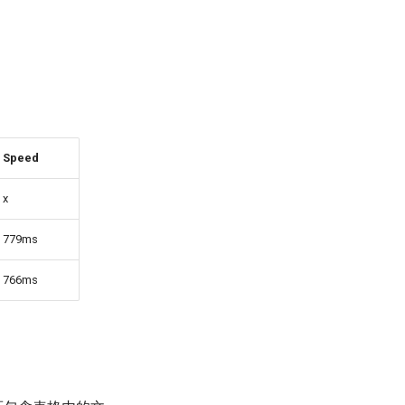
Speed
x
779ms
766ms