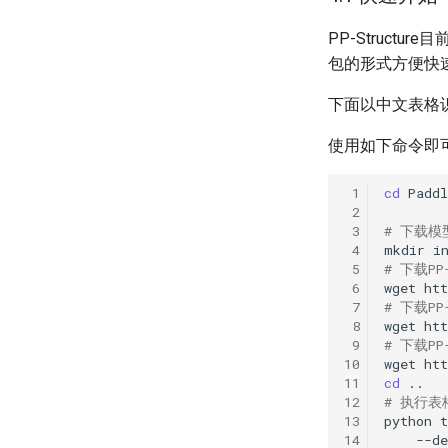
PP-Struc
包的形式方便快
下面以中文表格
使用如下命令即
 1
cd
 2
 3
# 下载模
 4
mkdir
i
 5
# 下载P
 6
wget
ht
 7
# 下载P
 8
wget
ht
 9
# 下载P
10
wget
ht
11
cd
12
# 执行表
13
python
t
14
--d