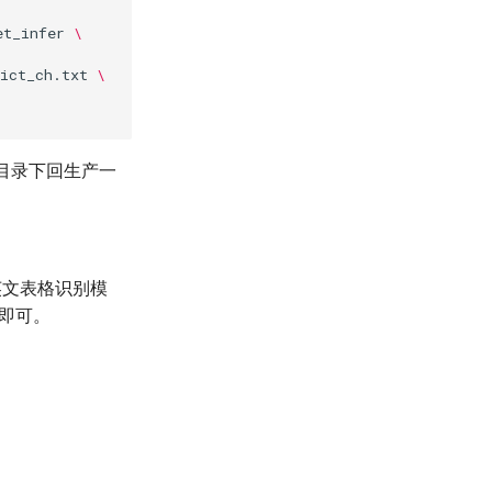
et_infer
\
ict_ch.txt
\
该目录下回生产一
英文表格识别模
即可。