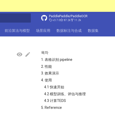
PaddlePaddle/PaddleOCR
v3.7.0
87.2k
11.2k
前沿算法与模型
场景应用
数据标注与合成
数据集
FAQ
목차
1. 表格识别 pipeline
2. 性能
3. 效果演示
4. 使用
4.1 快速开始
4.2 模型训练、评估与推理
4.3 计算TEDS
5. Reference