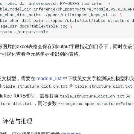
ec_model_dir
=
inference/ch_PP-OCRv3_rec_infer
\
able_model_dir
=
inference/ch_ppstructure_mobile_v2.0_SLAN
c_char_dict_path
=
../ppocr/utils/ppocr_keys_v1.txt
\
ble_char_dict_path
=
../ppocr/utils/dict/table_structure_d
mage_dir
=
docs/table/table.jpg
\
tput
=
图片的excel表格会保存到output字段指定的目录下，同时在
用于可视化查看单元格坐标和识别的表格。
英文模型，需要在
models_list
中下载英文文字检测识别模型和
换
为
table_structure_dict_ch.txt
table_structure_dict.txt
leRec-RARE模型，需要替换
为
table_structure_dict_ch.txt
，同时参数
cture_dict.txt
--merge_no_span_structure=False
练、评估与推理