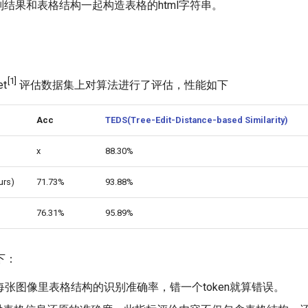
结果和表格结构一起构造表格的html字符串。
[1]
t
评估数据集上对算法进行了评估，性能如下
Acc
TEDS(Tree-Edit-Distance-based Similarity)
x
88.30%
urs)
71.73%
93.88%
76.31%
95.89%
下：
型对每张图像里表格结构的识别准确率，错一个token就算错误。