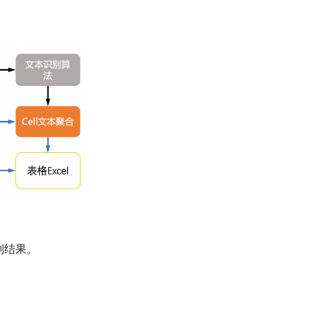
别结果。
。