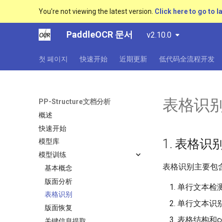
You're not viewing the latest version.
Click here to go to l
PaddleOCR 문서
v2.10.0
첫 페이지
快速开始
近期更新
低代码全流程开发
表格识
PP-Structure文档分析
概述
快速开始
1. 表格识别 p
模型库
模型训练
表格识别主要包
基本概念
版面分析
单行文本检测
表格识别
单行文本识别
版面恢复
表格结构和ce
关键信息提取