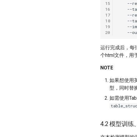
15
--r
16
--t
17
--re
18
--ta
19
--i
20
--ou
运行完成后，每张
个html文件，
NOTE
如果想使用
型，同时替
如需使用Tab
table_stru
4.2 模型训