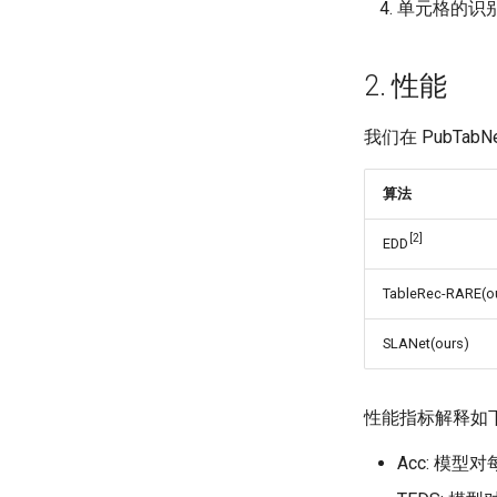
单元格的识别
2. 性能
我们在 PubTabNe
算法
[2]
EDD
TableRec-RARE(o
SLANet(ours)
性能指标解释如
Acc: 模