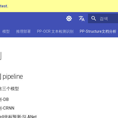
atest.
검색 초기화
简体中文
模型
推理部署
PP-OCR 文本检测识别
PP-Structure文档分析
English
日本語
别
Pу́сский язы́к
हिन्दी
ipeline
한국인
Help translating
含三个模型
-DB
-CRNN
ll坐标预测-SLANet