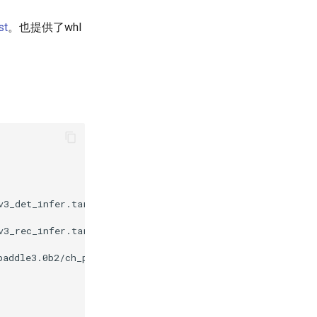
st
。也提供了whl
v3_det_infer.tar
&&
tar
xf
v3_rec_infer.tar
&&
tar
xf
paddle3.0b2/ch_ppstructure_mobile_v2.0_SLANet_infer.tar